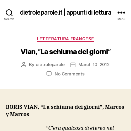
dietroleparole.it | appunti di lettura
Search
Menu
Categories
LETTERATURA FRANCESE
Vian, “La schiuma dei giorni”
By
dietroleparole
March 10, 2012
Post
Post
author
date
on
No Comments
Vian,
“La
schiuma
dei
giorni”
BORIS VIAN, “La schiuma dei giorni”, Marcos
y Marcos
“C’era qualcosa di etereo nel