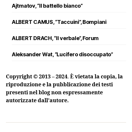
Ajtmatov, “Il battello bianco”
ALBERT CAMUS, “Taccuini”, Bompiani
ALBERT DRACH, “Il verbale”, Forum
Aleksander Wat, “Lucifero disoccupato”
ALFRED DÖBLIN, “L’assassinio di un
Copyright © 2013 – 2024
.
È vietata la copia, la
ranuncolo”, Oscar Mondadori
riproduzione e la pubblicazione dei testi
presenti nel blog non espressamente
Andreev, “Lazzaro e altre novelle”
autorizzate dall'autore.
ANDRZEJ KUŚNIEWICZ, “Lezione di lingua
morta”, Sellerio