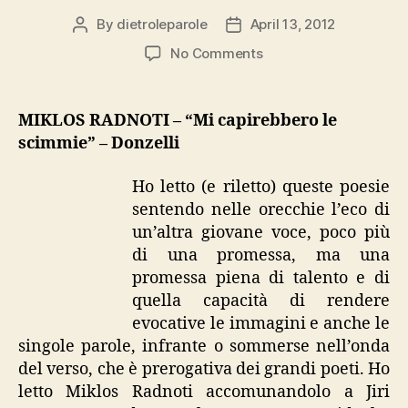
By
dietroleparole
April 13, 2012
Post
Post
author
date
on
No Comments
Radnoti,
“Mi
capirebbero
MIKLOS RADNOTI – “Mi capirebbero le
le
scimmie” – Donzelli
scimmie”
Ho letto (e riletto) queste poesie
sentendo nelle orecchie l’eco di
un’altra giovane voce, poco più
di una promessa, ma una
promessa piena di talento e di
quella capacità di rendere
evocative le immagini e anche le
singole parole, infrante o sommerse nell’onda
del verso, che è prerogativa dei grandi poeti. Ho
letto Miklos Radnoti accomunandolo a Jiri