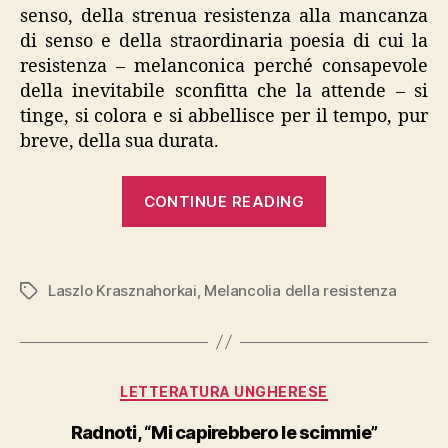
senso, della strenua resistenza alla mancanza
di senso e della straordinaria poesia di cui la
resistenza – melanconica perché consapevole
della inevitabile sconfitta che la attende – si
tinge, si colora e si abbellisce per il tempo, pur
breve, della sua durata.
“Laszlo
CONTINUE READING
Krasznahorkai
“Melancolia
della
Laszlo Krasznahorkai
,
Melancolia della resistenza
Tags
resistenza””
Categories
LETTERATURA UNGHERESE
Radnoti, “Mi capirebbero le scimmie”