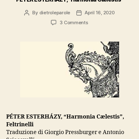
By
dietroleparole
April 16, 2020
Post
Post
author
date
on
3 Comments
PÉTER
ESTERHÁZY,
“Harmonia
Cælestis”
PÉTER ESTERHÁZY, “Harmonia Cælestis”,
Feltrinelli
Traduzione di Giorgio Pressburger e Antonio