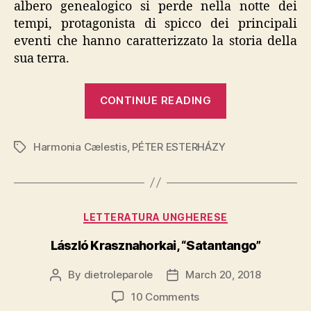
albero genealogico si perde nella notte dei
tempi, protagonista di spicco dei principali
eventi che hanno caratterizzato la storia della
sua terra.
“PÉTER
CONTINUE READING
ESTERHÁZY,
“Harmonia
Harmonia Cælestis
,
PÉTER ESTERHÁZY
Cælestis””
Tags
Categories
LETTERATURA UNGHERESE
László Krasznahorkai, “Satantango”
By
dietroleparole
March 20, 2018
Post
Post
author
date
on
10 Comments