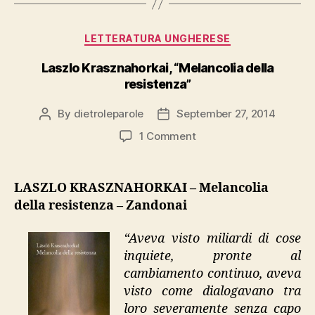
Categories
LETTERATURA UNGHERESE
Laszlo Krasznahorkai, “Melancolia della
resistenza”
By
dietroleparole
September 27, 2014
Post
Post
author
date
on
1 Comment
Laszlo
Krasznahorkai,
“Melancolia
LASZLO KRASZNAHORKAI – Melancolia
della
della resistenza – Zandonai
resistenza”
“Aveva visto miliardi di cose
inquiete, pronte al
cambiamento continuo, aveva
visto come dialogavano tra
loro severamente senza capo