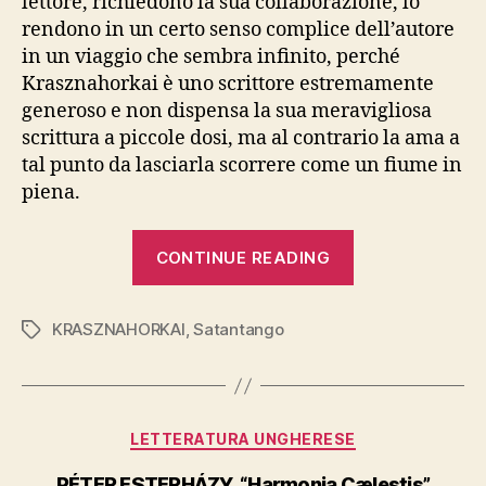
lettore, richiedono la sua collaborazione, lo
rendono in un certo senso complice dell’autore
in un viaggio che sembra infinito, perché
Krasznahorkai è uno scrittore estremamente
generoso e non dispensa la sua meravigliosa
scrittura a piccole dosi, ma al contrario la ama a
tal punto da lasciarla scorrere come un fiume in
piena.
“LÁSZLÓ
CONTINUE READING
KRASZNAHOR
“Seiobo
KRASZNAHORKAI
,
Satantango
è
Tags
discesa
quaggiù”,
Bompiani”
Categories
LETTERATURA UNGHERESE
PÉTER ESTERHÁZY, “Harmonia Cælestis”