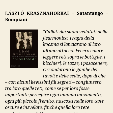
László
Krasznahorkai,
“Satantango”
LÁSZLÓ KRASZNAHORKAI – Satantango –
Bompiani
“Cullati dai suoni vellutati della
fisarmonica, i ragni della
kocsma si lanciarono al loro
ultimo attacco. Fecero calare
leggere reti sopra le bottiglie, i
bicchieri, le tazze, i posacenere,
circondarono le gambe dei
tavoli e delle sedie, dopo di che
– con alcuni lievissimi fili segreti – congiunsero
tra loro quelle reti, come se per loro fosse
importante percepire ogni minimo movimento,
ogni più piccolo fremito, nascosti nelle loro tane
oscure e insvelate, finchè quella loro rete