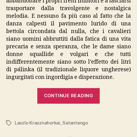
abbandonare i propri freni inibitori e a lasciarsi
trasportare dalla travolgente e nostalgica
melodia. E nessuno fa più caso al fatto che la
danza calpesti il pavimento lurido di una
bettola circondata dal nulla, che i cavalieri
siano uomini abbruttiti dalla fatica di una vita
precaria e senza speranza, che le dame siano
donne squallide e volgari e che tutti
indifferentemente siano sotto l’effetto dei litri
di pálinka (il tradizionale liquore ungherese)
ingurgitati con ingordigia e disperazione.
“László
CONTINUE READING
Krasznahorkai
“Satantango””
Laszlo Krasznahorkai
,
Satantango
Tags