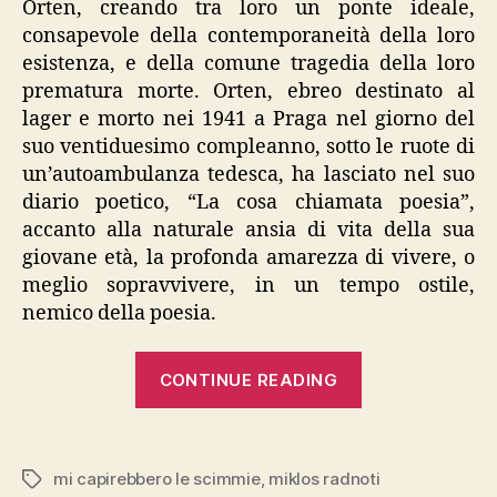
Orten, creando tra loro un ponte ideale,
consapevole della contemporaneità della loro
esistenza, e della comune tragedia della loro
prematura morte. Orten, ebreo destinato al
lager e morto nei 1941 a Praga nel giorno del
suo ventiduesimo compleanno, sotto le ruote di
un’autoambulanza tedesca, ha lasciato nel suo
diario poetico, “La cosa chiamata poesia”,
accanto alla naturale ansia di vita della sua
giovane età, la profonda amarezza di vivere, o
meglio sopravvivere, in un tempo ostile,
nemico della poesia.
“Radnoti,
CONTINUE READING
“Mi
capirebbero
le
mi capirebbero le scimmie
,
miklos radnoti
Tags
scimmie””