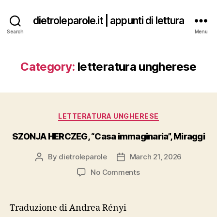
dietroleparole.it | appunti di lettura
Search
Menu
Category:
letteratura ungherese
Categories
LETTERATURA UNGHERESE
SZONJA HERCZEG, “Casa immaginaria”, Miraggi
By
dietroleparole
March 21, 2026
Post
Post
author
date
on
No Comments
SZONJA
HERCZEG,
“Casa
Traduzione di Andrea Rényi
immaginaria”,