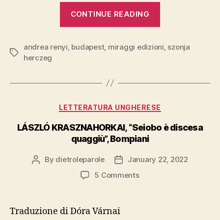
“SZONJA
CONTINUE READING
HERCZEG,
“Casa
andrea renyi
,
budapest
,
miraggi edizioni
immaginaria”
,
szonja
Tags
herczeg
Miraggi”
Categories
LETTERATURA UNGHERESE
LÁSZLÓ KRASZNAHORKAI, “Seiobo è discesa
quaggiù”, Bompiani
By
dietroleparole
January 22, 2022
Post
Post
author
date
on
5 Comments
LÁSZLÓ
KRASZNAHORKAI,
“Seiobo
Traduzione di Dóra Várnai
è