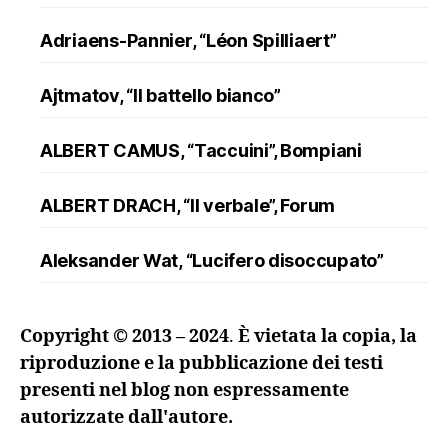
Adriaens-Pannier, “Léon Spilliaert”
Ajtmatov, “Il battello bianco”
ALBERT CAMUS, “Taccuini”, Bompiani
ALBERT DRACH, “Il verbale”, Forum
Aleksander Wat, “Lucifero disoccupato”
ALFRED DÖBLIN, “L’assassinio di un
Copyright © 2013 – 2024
.
È vietata la copia, la
ranuncolo”, Oscar Mondadori
riproduzione e la pubblicazione dei testi
presenti nel blog non espressamente
Andreev, “Lazzaro e altre novelle”
autorizzate dall'autore.