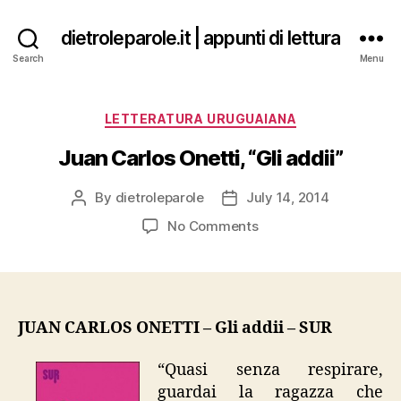
dietroleparole.it | appunti di lettura
Search
Menu
Categories
LETTERATURA URUGUAIANA
Juan Carlos Onetti, “Gli addii”
By
dietroleparole
July 14, 2014
Post
Post
author
date
on
No Comments
Juan
Carlos
Onetti,
“Gli
addii”
JUAN CARLOS ONETTI – Gli addii – SUR
“Quasi senza respirare,
guardai la ragazza che