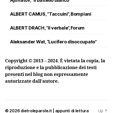
Ajtmatov, “Il battello bianco”
ALBERT CAMUS, “Taccuini”, Bompiani
ALBERT DRACH, “Il verbale”, Forum
Aleksander Wat, “Lucifero disoccupato”
ALFRED DÖBLIN, “L’assassinio di un
Copyright © 2013 – 2024
.
È vietata la copia, la
ranuncolo”, Oscar Mondadori
riproduzione e la pubblicazione dei testi
presenti nel blog non espressamente
Andreev, “Lazzaro e altre novelle”
autorizzate dall'autore.
ANDRZEJ KUŚNIEWICZ, “Lezione di lingua
morta”, Sellerio
Angelo Maria Ripellino, “Il trucco e l’anima. I
© 2026
dietroleparole.it | appunti di lettura
Up
↑