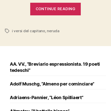
“Neruda,
CONTINUE READING
“I
versi
del
i versi del capitano
,
neruda
Tags
Capitano””
AA. VV., “Breviario espressionista. 19 poeti
tedeschi”
Adolf Muschg, “Almeno per cominciare”
Adriaens-Pannier, “Léon Spilliaert”