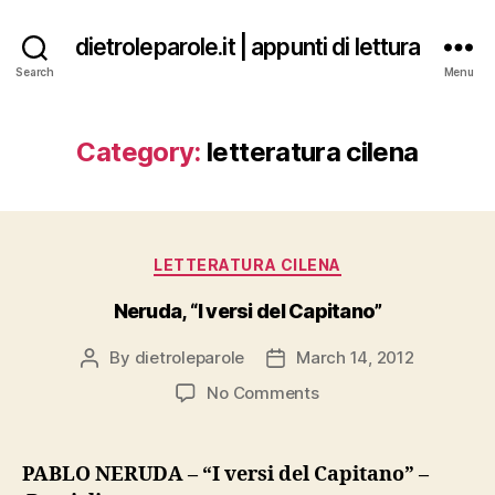
dietroleparole.it | appunti di lettura
Search
Menu
Category:
letteratura cilena
Categories
LETTERATURA CILENA
Neruda, “I versi del Capitano”
By
dietroleparole
March 14, 2012
Post
Post
author
date
on
No Comments
Neruda,
“I
versi
PABLO NERUDA – “I versi del Capitano” –
del