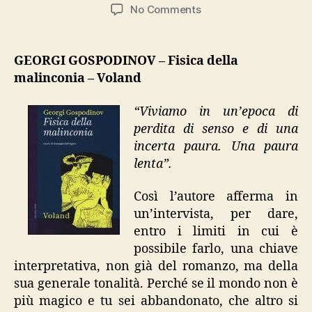
author
date
on
No Comments
Georgi
Gospodinov,
“Fisica
GEORGI GOSPODINOV – Fisica della
della
malinconia – Voland
malinconia”
“Viviamo in un’epoca di
perdita di senso e di una
incerta paura. Una paura
lenta”.
Così l’autore afferma in
un’intervista, per dare,
entro i limiti in cui è
possibile farlo, una chiave
interpretativa, non già del romanzo, ma della
sua generale tonalità. Perché se il mondo non è
più magico e tu sei abbandonato, che altro si