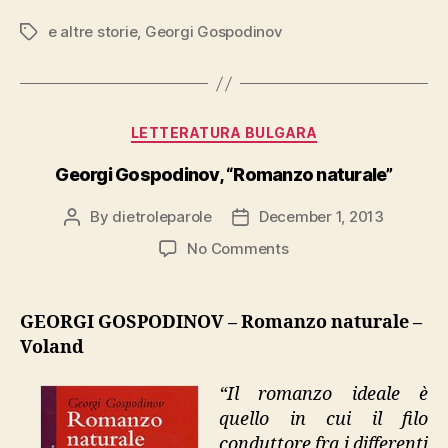
e
e altre storie
,
Georgi Gospodinov
Tags
altre
storie””
Categories
LETTERATURA BULGARA
Georgi Gospodinov, “Romanzo naturale”
By
dietroleparole
December 1, 2013
Post
Post
author
date
on
No Comments
Georgi
Gospodinov,
“Romanzo
GEORGI GOSPODINOV – Romanzo naturale –
naturale”
Voland
“Il romanzo ideale è
quello in cui il filo
conduttore fra i differenti