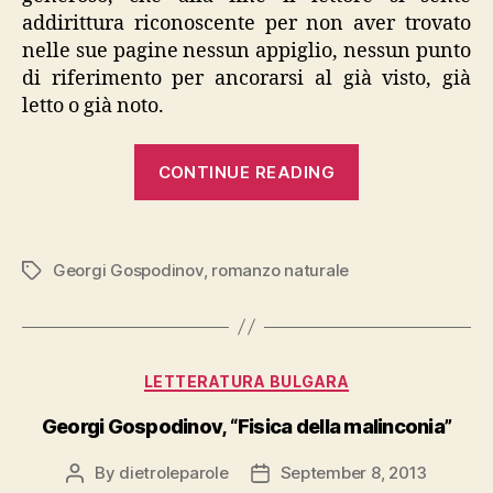
addirittura riconoscente per non aver trovato
nelle sue pagine nessun appiglio, nessun punto
di riferimento per ancorarsi al già visto, già
letto o già noto.
“Georgi
CONTINUE READING
Gospodinov,
“Romanzo
naturale””
Georgi Gospodinov
,
romanzo naturale
Tags
Categories
LETTERATURA BULGARA
Georgi Gospodinov, “Fisica della malinconia”
By
dietroleparole
September 8, 2013
Post
Post