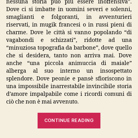
nessuna storia può più essere inoffensiva”.
Dove ci si imbatte in uomini severi e solenni,
smaglianti e folgoranti, in avventurieri
riservati, in mugik francesi o in russi pieni di
charme. Dove le città si vanno popolando “di
vagabondi e schizzati”, ridotte ad una
“minuziosa topografia da barbone”, dove quello
che si desidera, tanto non arriva mai. Dove
anche “una piccola animuccia di maiale”
alberga al suo interno un insospettato
splendore. Dove peonie e pansè sfioriscono in
una impossibile inarrestabile invincibile storia
d’amore impalpabile come i ricordi comuni di
ciò che non è mai avvenuto.
“Georgi
CONTINUE READING
Gospodinov,
“…