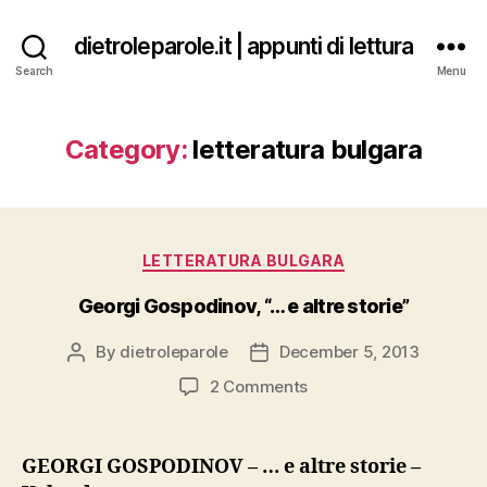
dietroleparole.it | appunti di lettura
Search
Menu
Category:
letteratura bulgara
Categories
LETTERATURA BULGARA
Georgi Gospodinov, “… e altre storie”
By
dietroleparole
December 5, 2013
Post
Post
author
date
on
2 Comments
Georgi
Gospodinov,
“…
GEORGI GOSPODINOV – … e altre storie –
e