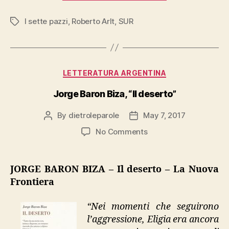
“I
I sette pazzi
,
Roberto Arlt
,
SUR
sette
Tags
pazzi”,
Sur”
Categories
LETTERATURA ARGENTINA
Jorge Baron Biza, “Il deserto”
By
dietroleparole
May 7, 2017
Post
Post
author
date
on
No Comments
Jorge
Baron
Biza,
JORGE BARON BIZA – Il deserto – La Nuova
“Il
Frontiera
deserto”
“Nei momenti che seguirono
l’aggressione, Eligia era ancora