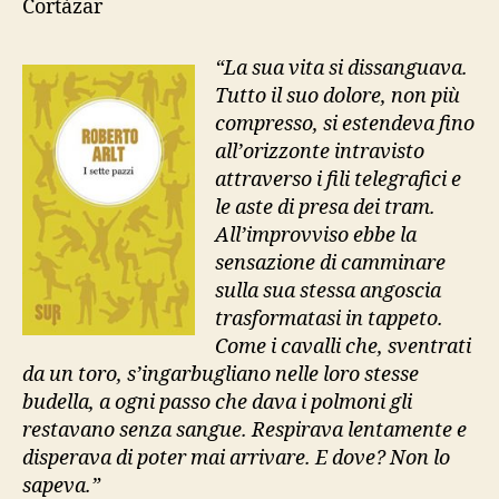
Cortàzar
pazzi”,
Sur
“La sua vita si dissanguava.
Tutto il suo dolore, non più
compresso, si estendeva fino
all’orizzonte intravisto
attraverso i fili telegrafici e
le aste di presa dei tram.
All’improvviso ebbe la
sensazione di camminare
sulla sua stessa angoscia
trasformatasi in tappeto.
Come i cavalli che, sventrati
da un toro, s’ingarbugliano nelle loro stesse
budella, a ogni passo che dava i polmoni gli
restavano senza sangue. Respirava lentamente e
disperava di poter mai arrivare. E dove? Non lo
sapeva.”