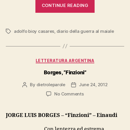
“Bioy
CONTINUE READING
Casares,
“Diario
della
adolfo bioy casares
,
diario della guerra al maiale
Tags
Guerra
al
Maiale””
Categories
LETTERATURA ARGENTINA
Borges, “Finzioni”
By
dietroleparole
June 24, 2012
Post
Post
author
date
on
No Comments
Borges,
“Finzioni”
JORGE LUIS BORGES – “Finzioni” – Einaudi
Con lentezza ed estrema