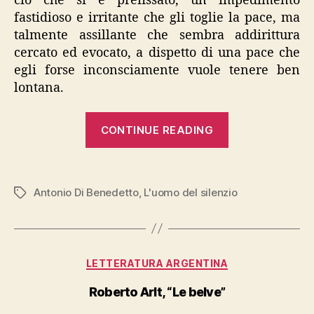
ciò che si è prefissato, un impedimento
fastidioso e irritante che gli toglie la pace, ma
talmente assillante che sembra addirittura
cercato ed evocato, a dispetto di una pace che
egli forse inconsciamente vuole tenere ben
lontana.
“Antonio
CONTINUE READING
Di
Benedetto,
“L’uomo
Antonio Di Benedetto
,
L'uomo del silenzio
Tags
del
silenzio””
Categories
LETTERATURA ARGENTINA
Roberto Arlt, “Le belve”