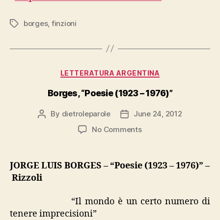
borges
,
finzioni
Tags
Categories
LETTERATURA ARGENTINA
Borges, “Poesie (1923 – 1976)”
By
dietroleparole
June 24, 2012
Post
Post
author
date
on
No Comments
Borges,
“Poesie
(1923
JORGE LUIS BORGES – “Poesie (1923 – 1976)” –
–
Rizzoli
1976)”
“Il mondo è un certo numero di
tenere imprecisioni”