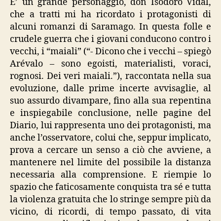
E’ un grande personaggio, don Isodoro Vidal,
che a tratti mi ha ricordato i protagonisti di
alcuni romanzi di Saramago. In questa folle e
crudele guerra che i giovani conducono contro i
vecchi, i “maiali” (“- Dicono che i vecchi – spiegò
Arévalo – sono egoisti, materialisti, voraci,
rognosi. Dei veri maiali.”), raccontata nella sua
evoluzione, dalle prime incerte avvisaglie, al
suo assurdo divampare, fino alla sua repentina
e inspiegabile conclusione, nelle pagine del
Diario, lui rappresenta uno dei protagonisti, ma
anche l’osservatore, colui che, seppur implicato,
prova a cercare un senso a ciò che avviene, a
mantenere nel limite del possibile la distanza
necessaria alla comprensione. E riempie lo
spazio che faticosamente conquista tra sé e tutta
la violenza gratuita che lo stringe sempre più da
vicino, di ricordi, di tempo passato, di vita