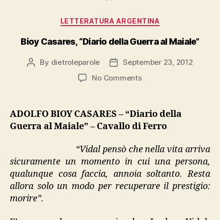
Categories
LETTERATURA ARGENTINA
Bioy Casares, “Diario della Guerra al Maiale”
By
dietroleparole
September 23, 2012
Post
Post
author
date
on
No Comments
Bioy
Casares,
“Diario
ADOLFO BIOY CASARES – “Diario della
della
Guerra al Maiale” – Cavallo di Ferro
Guerra
al
“Vidal pensò che nella vita arriva
Maiale”
sicuramente un momento in cui una persona,
qualunque cosa faccia, annoia soltanto. Resta
allora solo un modo per recuperare il prestigio:
morire”.