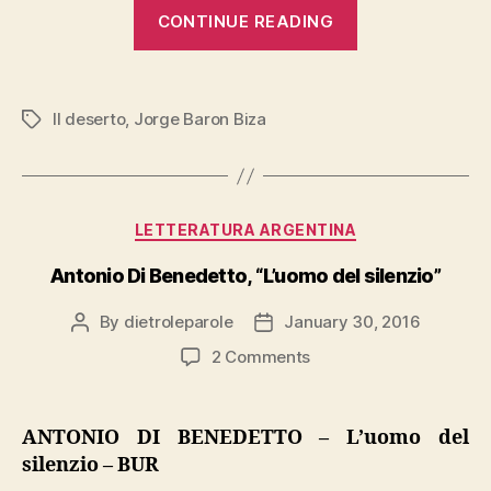
“Jorge
CONTINUE READING
Baron
Biza,
“Il
Il deserto
,
Jorge Baron Biza
Tags
deserto””
Categories
LETTERATURA ARGENTINA
Antonio Di Benedetto, “L’uomo del silenzio”
By
dietroleparole
January 30, 2016
Post
Post
author
date
on
2 Comments
Antonio
Di
Benedetto,
ANTONIO DI BENEDETTO – L’uomo del
“L’uomo
silenzio – BUR
del