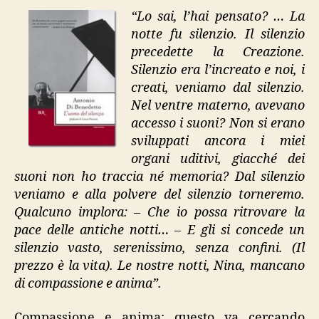
silenzio”
“Lo sai, l’hai pensato? … La
notte fu silenzio. Il silenzio
precedette la Creazione.
Silenzio era l’increato e noi, i
creati, veniamo dal silenzio.
Nel ventre materno, avevano
accesso i suoni? Non si erano
sviluppati ancora i miei
organi uditivi, giacché dei
suoni non ho traccia né memoria? Dal silenzio
veniamo e alla polvere del silenzio torneremo.
Qualcuno implora: – Che io possa ritrovare la
pace delle antiche notti… – E gli si concede un
silenzio vasto, serenissimo, senza confini. (Il
prezzo è la vita). Le nostre notti, Nina, mancano
di compassione e anima”.
Compassione e anima: questo va cercando