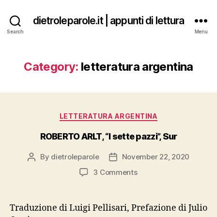
dietroleparole.it | appunti di lettura
Search
Menu
Category:
letteratura argentina
Categories
LETTERATURA ARGENTINA
ROBERTO ARLT, “I sette pazzi”, Sur
By
dietroleparole
November 22, 2020
Post
Post
author
date
on
3 Comments
ROBERTO
ARLT,
“I
Traduzione di Luigi Pellisari, Prefazione di Julio
sette