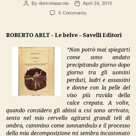
By
dietroleparole
April 24, 2015
Post
Post
author
date
on
5 Comments
Roberto
Arlt,
“Le
ROBERTO ARLT – Le belve – Savelli Editori
belve”
“Non potrò mai spiegarti
come sono andato
precipitando giorno dopo
giorno tra gli uomini
perduti, ladri e assassini
e donne con la pelle del
viso più ruvida della
calce crepata. A volte,
quando considero gli abissi a cui sono arrivato,
sento nel mio cervello agitarsi grandi teli di
ombra, cammino come sonnambulo e il processo
della mia decomposizione mi sembra incastonato