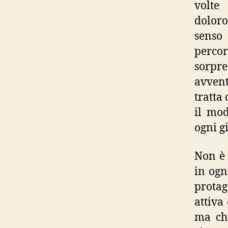
volte
doloro
senso 
perco
sorpre
avvent
tratta
il mod
ogni g
Non è 
in ogn
protag
attiva
ma che