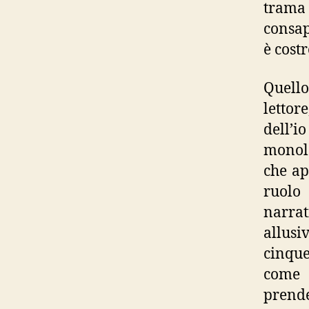
trama
consap
è cost
Quello
lettore
dell’
monolo
che ap
ruolo
narra
allusi
cinque 
come 
prende