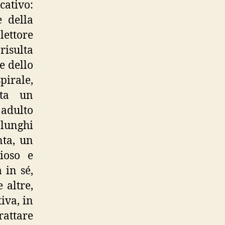
cativo:
 della
lettore
risulta
e dello
pirale,
nta un
 adulto
 lunghi
nta, un
ioso e
 in sé,
 altre,
iva, in
rattare