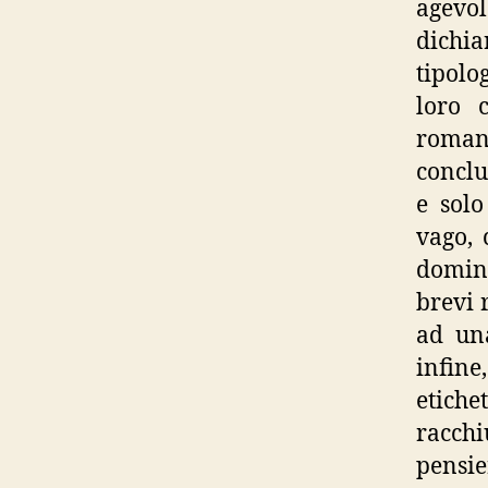
agevol
dichia
tipolo
loro 
romanz
conclu
e solo
vago, 
domina
brevi 
ad una
infine
etich
racchi
pensie