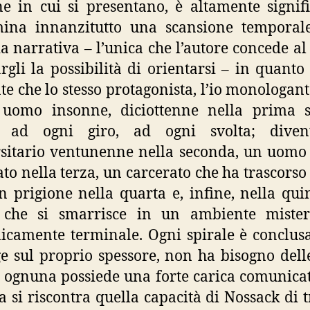
ne in cui si presentano, è altamente signifi
mina innanzitutto una scansione temporale
a narrativa – l’unica che l’autore concede al 
rgli la possibilità di orientarsi – in quanto 
te che lo stesso protagonista, l’io monologant
 uomo insonne, diciottenne nella prima s
e ad ogni giro, ad ogni svolta; dive
sitario ventunenne nella seconda, un uomo
ato nella terza, un carcerato che ha trascorso
n prigione nella quarta e, infine, nella qui
che si smarrisce in un ambiente mister
icamente terminale. Ogni spirale è conclusa
ge sul proprio spessore, non ha bisogno delle
 ognuna possiede una forte carica comunicat
 si riscontra quella capacità di Nossack di t