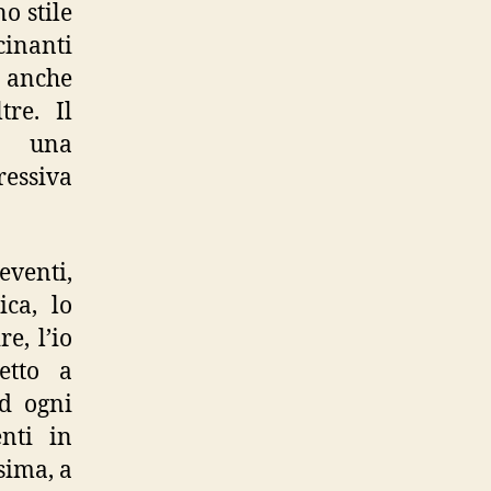
no stile
cinanti
è anche
tre. Il
ti una
ressiva
eventi,
ica, lo
e, l’io
etto a
Ad ogni
nti in
sima, a