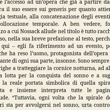
e l’accesso ad un’opera che già a partire dal
ra il suo essere sui generis per quanto attie
gia testuale, alla concatenazione degli eventi
collocazione temporale. A ben vedere, for
o a cui Nossack allude nel titolo è tutto racch
so, nella sua breve prefazione al testo, perch
 qui – egli fa riferimento ad un evento, p
che ha reso l’uomo, protagonista dell’opera
nte di ogni sua parte, insonne. Sono sempre
righe a tratteggiare la cornice notturna, ad a
 lotta per la conquista del sonno e a sug
, la reale portata simbolica di quella spir
etta e insieme interpreta tutte le pagi
ude. “Tuttavia, ogni volta che la spirale d
ri sta per avvolgersi nel sonno, urta contr