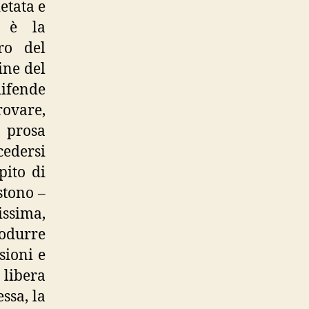
ietata e
, è la
ro del
ine del
difende
rovare,
a prosa
cedersi
pito di
stono –
issima,
rodurre
sioni e
 libera
ssa, la