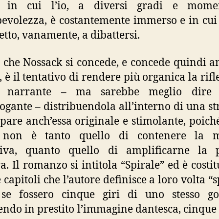
 in cui l’io, a diversi gradi e mome
evolezza, è costantemente immerso e in cui
retto, vanamente, a dibattersi.
 che Nossack si concede, e concede quindi a
, è il tentativo di rendere più organica la rif
io narrante – ma sarebbe meglio dire d
gante – distribuendola all’interno di una st
pare anch’essa originale e stimolante, poiché
 non è tanto quello di contenere la m
tiva, quanto quello di amplificarne la p
va. Il romanzo si intitola “Spirale” ed è costit
capitoli che l’autore definisce a loro volta “s
se fossero cinque giri di uno stesso go
ndo in prestito l’immagine dantesca, cinque 