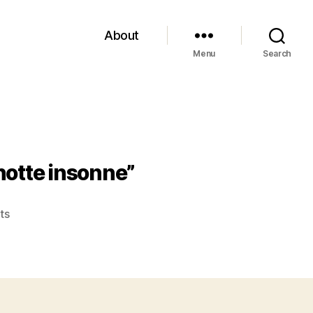
About
Menu
Search
notte insonne”
on
ts
Hans
Erich
Nossack,
“Spirale.
Romanzo