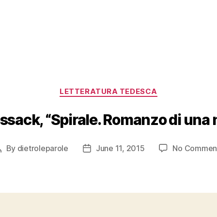
Categories
LETTERATURA TEDESCA
ssack, “Spirale. Romanzo di una 
By
dietroleparole
June 11, 2015
No Commen
Post
Post
author
date