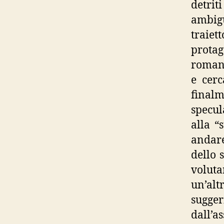
detriti
ambig
traie
protag
romanz
e cerc
finalm
specul
alla “
andare
dello 
voluta
un’alt
sugger
dall’a