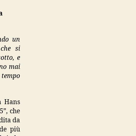
di
una
a
notte
insonne”
ando un
 che si
otto, e
ano mai
 tempo
da Hans
5”, che
dita da
nde più