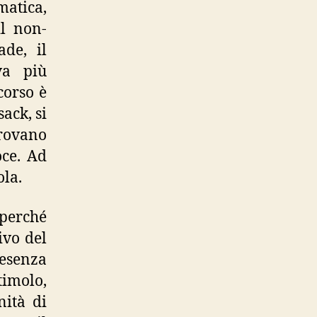
atica,
il non-
ade, il
va più
corso è
ack, si
trovano
oce. Ad
ola.
 perché
ivo del
resenza
timolo,
nità di