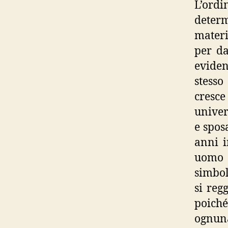
L’ordi
deter
materi
per da
eviden
stesso
cresc
univer
e spos
anni i
uomo 
simbol
si reg
poiché
ognuna