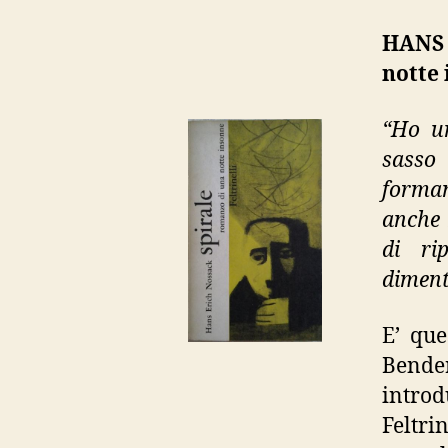
HANS 
notte 
“Ho un
sasso 
forman
anche 
di ri
diment
E’ que
Bender
introd
Feltri