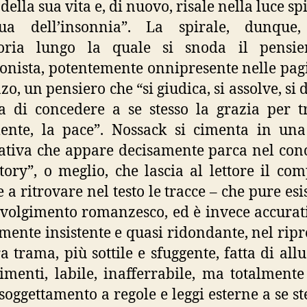
 della sua vita e, di nuovo, risale nella luce sp
ua dell’insonnia”. La spirale, dunque
ttoria lungo la quale si snoda il pensie
onista, potentemente onnipresente nelle pag
o, un pensiero che “si giudica, si assolve, si 
a di concedere a se stesso la grazia per t
ente, la pace”. Nossack si cimenta in un
ativa che appare decisamente parca nel con
story”, o meglio, che lascia al lettore il com
 a ritrovare nel testo le tracce – che pure esi
svolgimento romanzesco, ed è invece accurat
mente insistente e quasi ridondante, nel rip
ra trama, più sottile e sfuggente, fatta di allu
imenti, labile, inafferrabile, ma totalmente
ssoggettamento a regole e leggi esterne a se ste