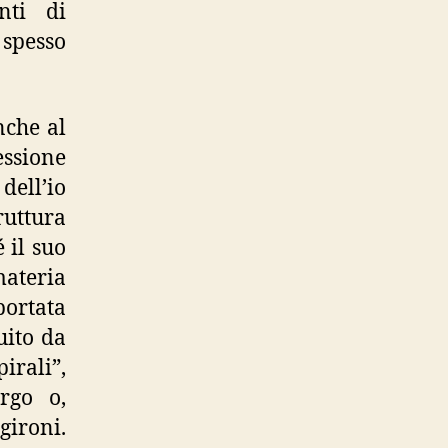
nti di
 spesso
nche al
lessione
ell’io
ruttura
 il suo
ateria
ortata
uito da
pirali”,
rgo o,
gironi.