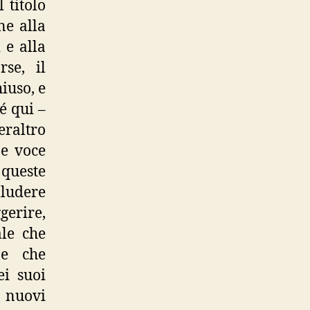
 titolo
ne alla
 e alla
se, il
iuso, e
é qui –
eraltro
 e voce
 queste
lludere
gerire,
ale che
ne che
ei suoi
o nuovi