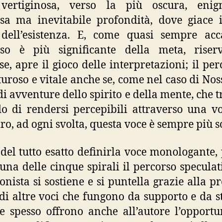
 vertiginosa, verso la più oscura, enigm
sa ma inevitabile profondità, dove giace 
dell’esistenza. E, come quasi sempre acc
rso è più significante della meta, riser
se, apre il gioco delle interpretazioni; il per
uroso e vitale anche se, come nel caso di Noss
 di avventure dello spirito e della mente, che 
o di rendersi percepibili attraverso una v
iro, ad ogni svolta, questa voce è sempre più s
del tutto esatto definirla voce monologante,
una delle cinque spirali il percorso speculat
onista si sostiene e si puntella grazie alla p
 di altre voci che fungono da supporto e da s
 spesso offrono anche all’autore l’opportu