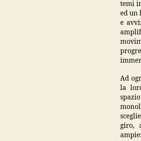
temi in
ed un 
e avvi
amplif
movim
progre
immers
Ad ogn
la lor
spazio
monol
scegli
giro,
ampiez