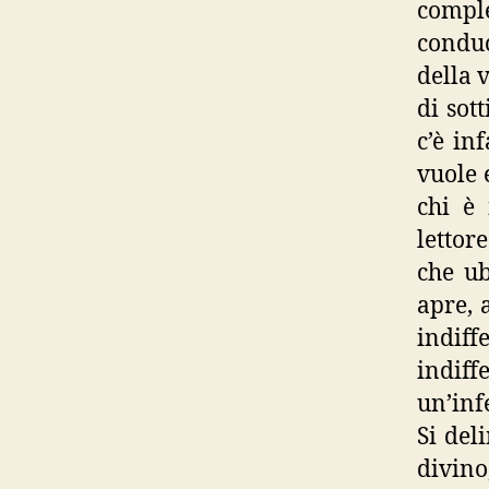
compl
conduc
della 
di sot
c’è inf
vuole 
chi è 
lettor
che ub
apre, 
indiff
indif
un’inf
Si del
divino