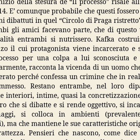
inizio della stesura de “Il processo” risale all
14. E’ comunque probabile che questi fossero
i dibattuti in quel “Circolo di Praga ristretto
bi gli amici facevano parte, che di questo 
ualità entrambi si nutrissero. Kafka costru
o il cui protagonista viene incarcerato e 
ocesso per una colpa a lui sconosciuta e
armente, racconta la vicenda di un uomo ch
erato perché confessa un crimine che in rea
mmesso. Restano entrambe, nel loro dipa
e interiori, intime, quasi la concretizzazion
ro che si dibatte e si rende oggettivo, si inc
naggi, si colloca in ambienti (prevalent
i), ma che mantiene le sue caratteristiche ori
rattezza. Pensieri che nascono, come dice