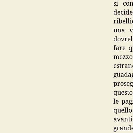
si co
decider
ribell
una v
dovreb
fare q
mezzo 
estran
guadag
proseg
questo
le pag
quello
avanti,
grand