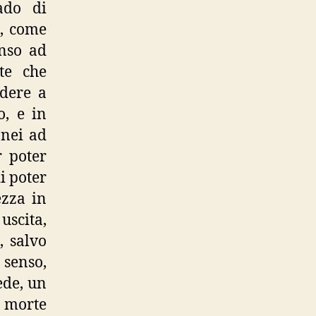
ado di
io, come
enso ad
te che
ndere a
o, e in
anei ad
r poter
i poter
ezza in
uscita,
, salvo
 senso,
fede, un
 morte