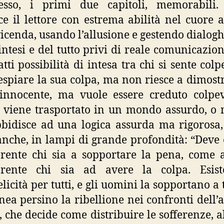
esso, i primi due capitoli, memorabili
e il lettore con estrema abilità nel cuore 
vicenda, usando l’allusione e gestendo dialogh
tintesi e del tutto privi di reale comunicazio
atti possibilità di intesa tra chi si sente col
espiare la sua colpa, ma non riesce a dimostr
innocente, ma vuole essere creduto colpev
e viene trasportato in un mondo assurdo, o 
bidisce ad una logica assurda ma rigorosa,
anche, in lampi di grande profondità: “Deve 
erente chi sia a sopportare la pena, come
ferente chi sia ad avere la colpa. Esist
elicità per tutti, e gli uomini la sopportano a 
inea persino la ribellione nei confronti dell’a
, che decide come distribuire le sofferenze, a