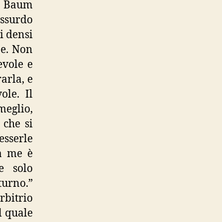
. Baum
assurdo
i densi
ne. Non
pevole e
arla, e
ole. Il
meglio,
 che si
esserle
 a me è
e solo
turno.”
rbitrio
l quale