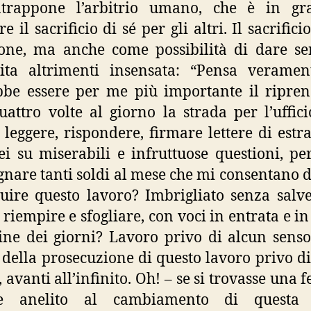
ntrappone l’arbitrio umano, che è in gr
e il sacrificio di sé per gli altri. Il sacrific
ione, ma anche come possibilità di dare s
ita altrimenti insensata: “Pensa veramen
be essere per me più importante il ripre
uattro volte al giorno la strada per l’uffici
leggere, rispondere, firmare lettere di estr
ei su miserabili e infruttuose questioni, pe
nare tanti soldi al mese che mi consentano d
uire questo lavoro? Imbrigliato senza salv
 riempire e sfogliare, con voci in entrata e in 
ine dei giorni? Lavoro privo di alcun senso
 della prosecuzione di questo lavoro privo di
 avanti all’infinito. Oh! – se si trovasse una 
e anelito al cambiamento di questa