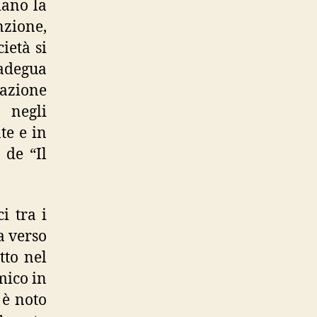
iano la
nzione,
cietà si
 adegua
zazione
 negli
te e in
 de “Il
i tra i
a verso
tto nel
mico in
 è noto