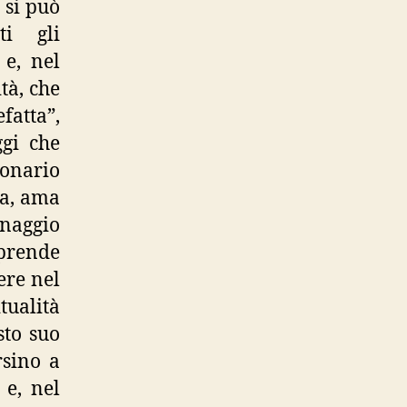
 si può
ti gli
 e, nel
tà, che
fatta”,
ggi che
ionario
ia, ama
onaggio
 prende
ere nel
tualità
sto suo
rsino a
 e, nel