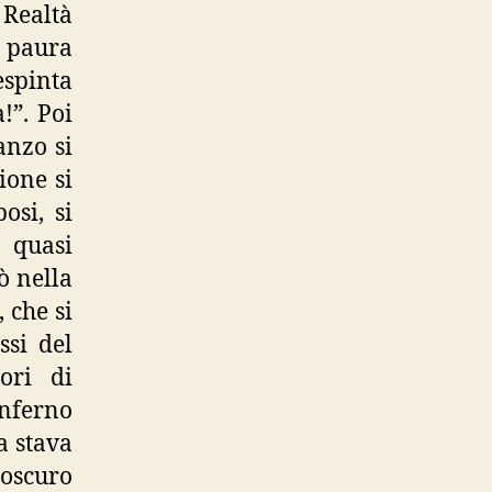
Realtà
i paura
espinta
!”. Poi
anzo si
ione si
osi, si
quasi
ò nella
 che si
ssi del
ori di
nferno
a stava
’oscuro