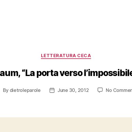
Categories
LETTERATURA CECA
aum, “La porta verso l’impossibil
By
dietroleparole
June 30, 2012
No Commen
ost
Post
uthor
date