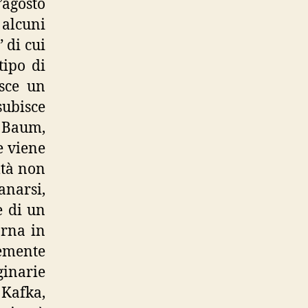
’agosto
 alcuni
” di cui
tipo di
isce un
subisce
 Baum,
e viene
ltà non
narsi,
e di un
arna in
emente
ginarie
 Kafka,