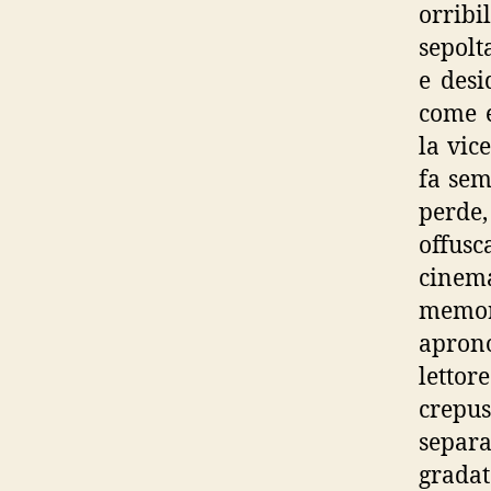
orrib
sepolt
e desi
come e
la vic
fa sem
perde,
offu
cinema
memori
aprono
letto
crepu
separa
gradat