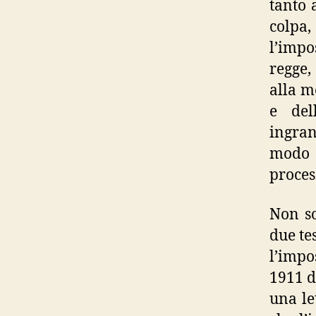
tanto 
colpa,
l’impos
regge,
alla m
e del
ingran
modo q
proces
Non so
due te
l’impo
1911 d
una le