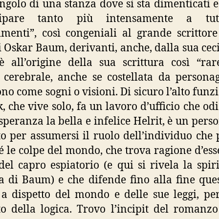
angolo di una stanza dove si sta dimenticati e
cipare tanto più intensamente a tut
menti”, così congeniali al grande scrittore
i Oskar Baum, derivanti, anche, dalla sua ceci
è all’origine della sua scrittura così “rare
 cerebrale, anche se costellata da persona
no come sogni o visioni. Di sicuro l’alto funz
k, che vive solo, fa un lavoro d’ufficio che od
speranza la bella e infelice Helrit, è un pers
to per assumersi il ruolo dell’individuo che
sé le colpe del mondo, che trova ragione d’ess
del capro espiatorio (e qui si rivela la spiri
a di Baum) e che difende fino alla fine que
 a dispetto del mondo e delle sue leggi, pe
to della logica. Trovo l’incipit del romanzo