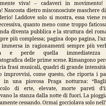
ilmente viva! – cadaveri in movimento! 
a! Nascosta dietro misconosciute maschere d
derio! Laddove solo si mostra, essa viene r
ccessiva, quanto meno come troppo faticosa
enda diventa pubblica e la struttura del rom
pre più complessa; pagina dopo pagina, l’az
 immersa in ragionamenti sempre più verb
sca e perde quella immediatezza 
tografica delle prime scene. Rimangono per
a frasi musicali, quadri di grande intensità,
 improvvisi, come questo, che riporta i pa
re in una piovosa Praga notturna: “Bagli
scolo di erte, elevate, morte pareti d’i
vano la stanza dalla notte di fuori. La pioggi
amente cessando. Ormai gocciolava solo nell