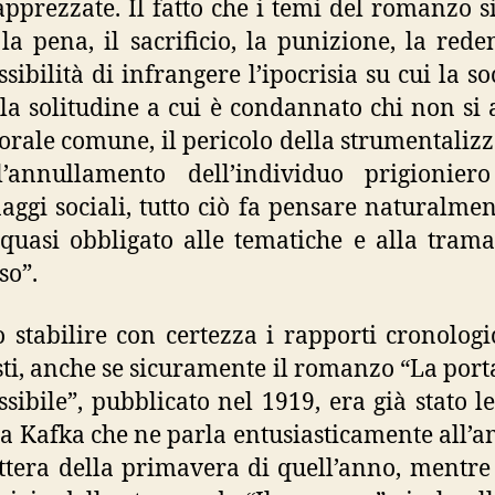
apprezzate. Il fatto che i temi del romanzo s
 la pena, il sacrificio, la punizione, la rede
sibilità di infrangere l’ipocrisia su cui la so
 la solitudine a cui è condannato chi non si
orale comune, il pericolo della strumentaliz
l’annullamento dell’individuo prigioniero
aggi sociali, tutto ciò fa pensare naturalmen
uasi obbligato alle tematiche e alla trama
so”.
 stabilire con certezza i rapporti cronologic
sti, anche se sicuramente il romanzo “La port
ssibile”, pubblicato nel 1919, era già stato le
a Kafka che ne parla entusiasticamente all’a
ttera della primavera di quell’anno, mentre