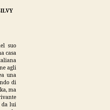
SILVY
del suo
ma casa
taliana
ne agli
pea una
ando di
fka, ma
rivante
 da lui