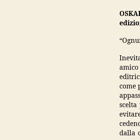
OSKAR
edizio
“Ognun
Inevit
amico 
editri
come p
appass
scelta
evitar
cedend
dalla 