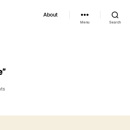
About
Menu
Search
e”
on
ts
Baum,
“La
porta
verso
l’impossibile”