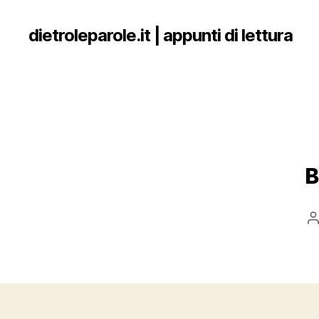
dietroleparole.it | appunti di lettura
B
P
a