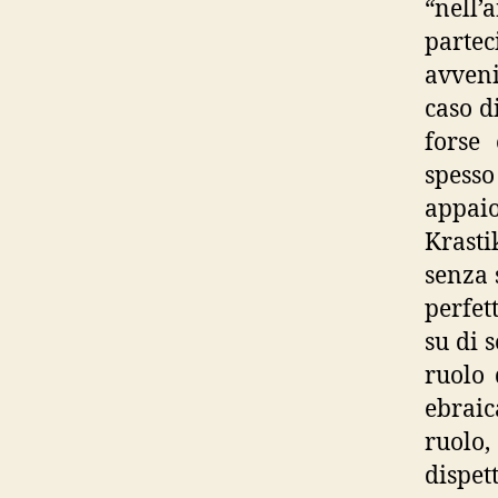
“nell’
parte
avveni
caso d
forse 
spesso
appaio
Krasti
senza 
perfet
su di 
ruolo 
ebraic
ruolo,
dispet