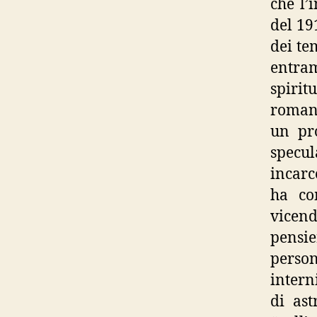
che l’
del 19
dei tem
entram
spirit
romanz
un pr
specul
incarc
ha co
vicend
pensie
perso
intern
di ast