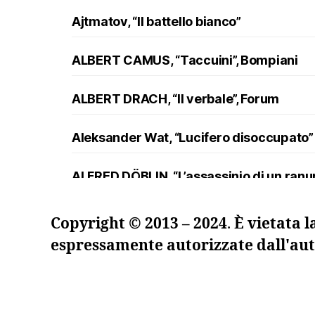
Ajtmatov, “Il battello bianco”
ALBERT CAMUS, “Taccuini”, Bompiani
ALBERT DRACH, “Il verbale”, Forum
Aleksander Wat, “Lucifero disoccupato”
ALFRED DÖBLIN, “L’assassinio di un ran
Andreev, “Lazzaro e altre novelle”
Copyright © 2013 – 2024
.
È vietata l
espressamente autorizzate dall'aut
ANDRZEJ KUŚNIEWICZ, “Lezione di lingua
Angelo Maria Ripellino, “Il trucco e l’ani