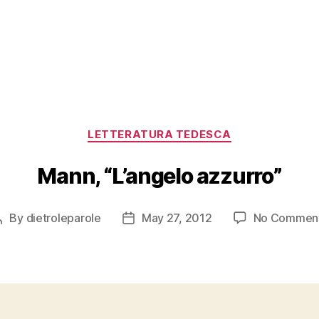
Categories
LETTERATURA TEDESCA
Mann, “L’angelo azzurro”
By
dietroleparole
May 27, 2012
No Commen
Post
Post
author
date