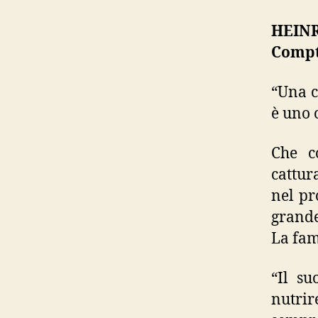
HEINR
Compt
“Una c
è uno 
Che c
cattur
nel pr
grande
La fam
“Il su
nutrir