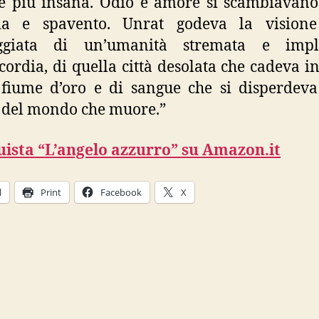
 più insana. Odio e amore si scambiavano 
ria e spavento. Unrat godeva la visione
ggiata di un’umanità stremata e impl
cordia, di quella città desolata che cadeva in
fiume d’oro e di sangue che si disperdeva
 del mondo che muore.”
ista “L’angelo azzurro” su Amazon.it
l
Print
Facebook
X