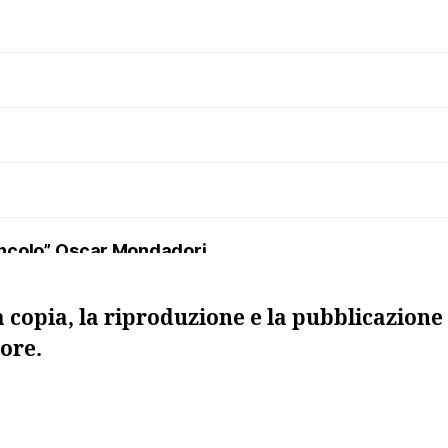
uncolo”, Oscar Mondadori
a copia, la riproduzione e la pubblicazione 
ore.
 morta”, Sellerio
ma. I maestri della regia nel teatro russo del Novecen