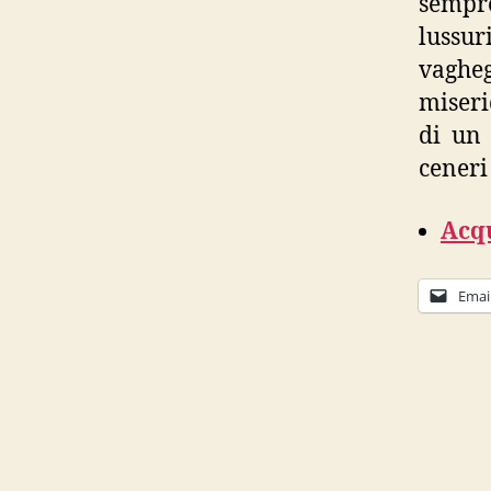
sempre
lussu
vaghe
miseri
di un 
ceneri
Acqu
Emai