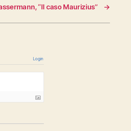
ssermann, “Il caso Maurizius”
→
Login