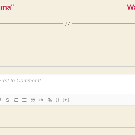
nima”
Wa
{}
[+]