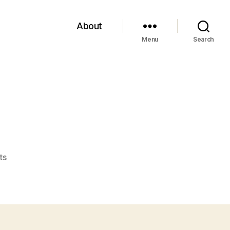
About
Menu
Search
on
ts
Mann,
“L’angelo
azzurro”