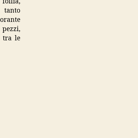
follia,
 tanto
orante
 pezzi,
 tra le