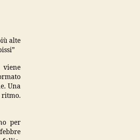
iù alte
issi”
 viene
formato
le. Una
 ritmo.
rno per
 febbre