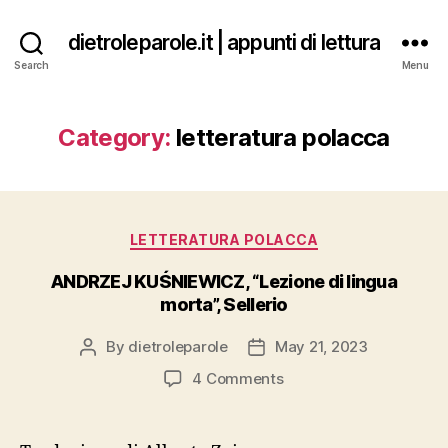
dietroleparole.it | appunti di lettura
Search
Menu
Category:
letteratura polacca
Categories
LETTERATURA POLACCA
ANDRZEJ KUŚNIEWICZ, “Lezione di lingua
morta”, Sellerio
By
dietroleparole
May 21, 2023
Post
Post
author
date
on
4 Comments
ANDRZEJ
KUŚNIEWICZ,
“Lezione