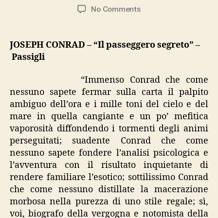
author
date
on
No Comments
Conrad,
“Il
passeggero
JOSEPH CONRAD – “Il passeggero segreto” –
segreto”
Passigli
“Immenso Conrad che come
nessuno sapete fermar sulla carta il palpito
ambiguo dell’ora e i mille toni del cielo e del
mare in quella cangiante e un po’ mefitica
vaporosità diffondendo i tormenti degli animi
perseguitati; suadente Conrad che come
nessuno sapete fondere l’analisi psicologica e
l’avventura con il risultato inquietante di
rendere familiare l’esotico; sottilissimo Conrad
che come nessuno distillate la macerazione
morbosa nella purezza di uno stile regale; sì,
voi, biografo della vergogna e notomista della