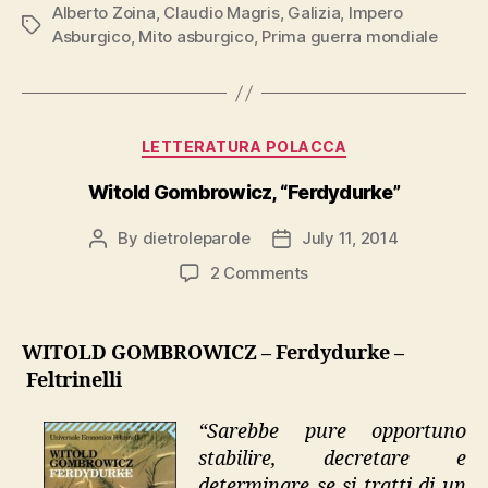
Alberto Zoina
,
Claudio Magris
,
Galizia
,
Impero
di
Tags
Asburgico
,
Mito asburgico
,
Prima guerra mondiale
lingua
morta”,
Sellerio”
Categories
LETTERATURA POLACCA
Witold Gombrowicz, “Ferdydurke”
By
dietroleparole
July 11, 2014
Post
Post
author
date
on
2 Comments
Witold
Gombrowicz,
“Ferdydurke”
WITOLD GOMBROWICZ – Ferdydurke –
Feltrinelli
“Sarebbe pure opportuno
stabilire, decretare e
determinare se si tratti di un