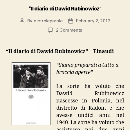
“Il diario di Dawid Rubinowicz”
By
dietroleparole
February 2, 2013
Post
Post
author
date
on
2 Comments
“Il
diario
di
“Il diario di Dawid Rubinowicz” – Einaudi
Dawid
Rubinowicz”
“Siamo preparati a tutto a
braccia aperte”
La sorte ha voluto che
Dawid Rubinowicz
nascesse in Polonia, nel
distretto di Radom e che
avesse undici anni nel
1940. La sorte ha voluto che
assistesse nei due anni