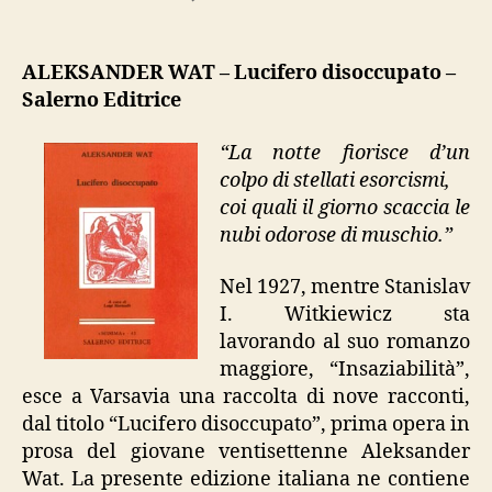
Aleksander
Wat,
“Lucifero
ALEKSANDER WAT – Lucifero disoccupato –
disoccupato”
Salerno Editrice
“La notte fiorisce d’un
colpo di stellati esorcismi,
coi quali il giorno scaccia le
nubi odorose di muschio.”
Nel 1927, mentre Stanislav
I. Witkiewicz sta
lavorando al suo romanzo
maggiore, “Insaziabilità”,
esce a Varsavia una raccolta di nove racconti,
dal titolo “Lucifero disoccupato”, prima opera in
prosa del giovane ventisettenne Aleksander
Wat. La presente edizione italiana ne contiene