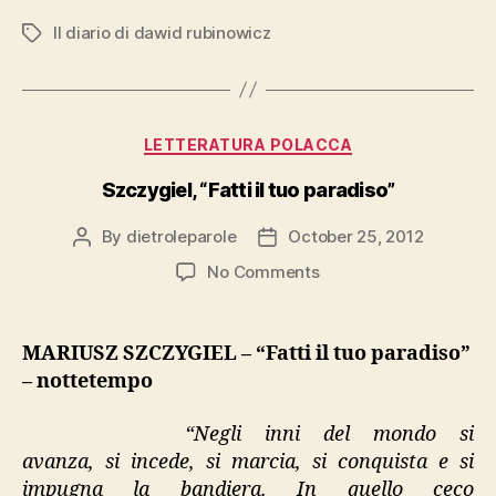
Dawid
Il diario di dawid rubinowicz
Tags
Rubinowicz””
Categories
LETTERATURA POLACCA
Szczygiel, “Fatti il tuo paradiso”
By
dietroleparole
October 25, 2012
Post
Post
author
date
on
No Comments
Szczygiel,
“Fatti
il
MARIUSZ SZCZYGIEL – “Fatti il tuo paradiso”
tuo
– nottetempo
paradiso”
“Negli inni del mondo si
avanza, si incede, si marcia, si conquista e si
impugna la bandiera. In quello ceco