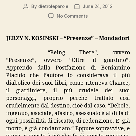
By
dietroleparole
June 24, 2012
Post
Post
author
date
on
No Comments
Kosinski,
“Presenze”
JERZY N. KOSINSKI – “Presenze” – Mondadori
“Being There”, ovvero
“Presenze”, ovvero “Oltre il giardino”.
Apprendo dalla Postfazione di Beniamino
Placido che l’autore lo considerava il più
diabolico dei suoi libri, come riteneva Chance,
il giardiniere, il più crudele dei suoi
personaggi, proprio perchè trattato così
crudelmente dal destino, cioè dal caso. “Debole,
ingenuo, asociale, afasico, asessuato è al di là di
ogni possibilità di riscatto, di redenzione. E’ già
morto, è già condannato.” Eppure sopravvive, e