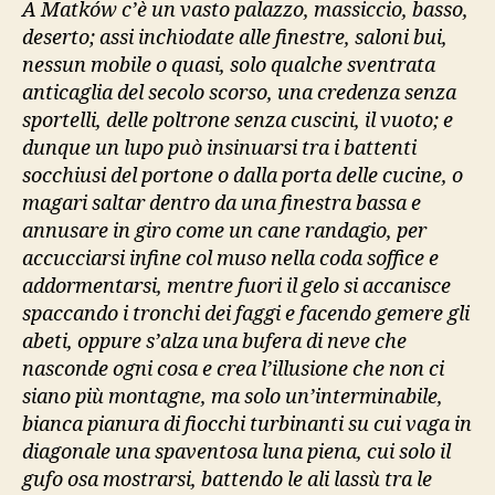
A Matków c’è un vasto palazzo, massiccio, basso,
deserto; assi inchiodate alle finestre, saloni bui,
nessun mobile o quasi, solo qualche sventrata
anticaglia del secolo scorso, una credenza senza
sportelli, delle poltrone senza cuscini, il vuoto; e
dunque un lupo può insinuarsi tra i battenti
socchiusi del portone o dalla porta delle cucine, o
magari saltar dentro da una finestra bassa e
annusare in giro come un cane randagio, per
accucciarsi infine col muso nella coda soffice e
addormentarsi, mentre fuori il gelo si accanisce
spaccando i tronchi dei faggi e facendo gemere gli
abeti, oppure s’alza una bufera di neve che
nasconde ogni cosa e crea l’illusione che non ci
siano più montagne, ma solo un’interminabile,
bianca pianura di fiocchi turbinanti su cui vaga in
diagonale una spaventosa luna piena, cui solo il
gufo osa mostrarsi, battendo le ali lassù tra le