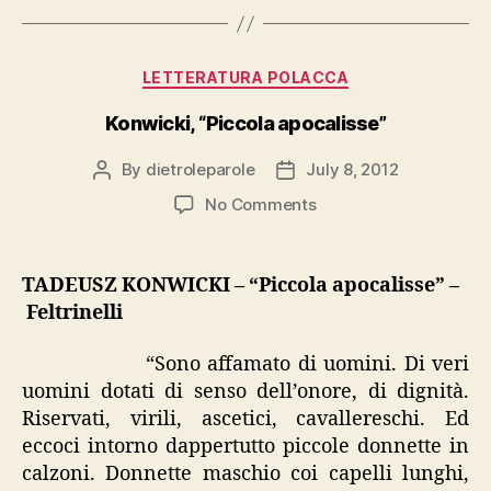
Categories
LETTERATURA POLACCA
Konwicki, “Piccola apocalisse”
By
dietroleparole
July 8, 2012
Post
Post
author
date
on
No Comments
Konwicki,
“Piccola
apocalisse”
TADEUSZ KONWICKI – “Piccola apocalisse” –
Feltrinelli
“Sono affamato di uomini. Di veri
uomini dotati di senso dell’onore, di dignità.
Riservati, virili, ascetici, cavallereschi. Ed
eccoci intorno dappertutto piccole donnette in
calzoni. Donnette maschio coi capelli lunghi,