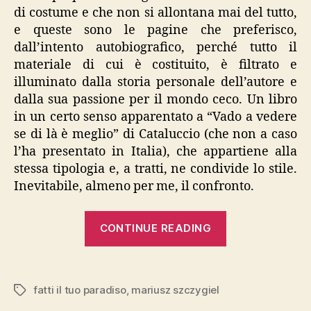
di costume e che non si allontana mai del tutto,
e queste sono le pagine che preferisco,
dall’intento autobiografico, perché tutto il
materiale di cui è costituito, è filtrato e
illuminato dalla storia personale dell’autore e
dalla sua passione per il mondo ceco. Un libro
in un certo senso apparentato a “Vado a vedere
se di là è meglio” di Cataluccio (che non a caso
l’ha presentato in Italia), che appartiene alla
stessa tipologia e, a tratti, ne condivide lo stile.
Inevitabile, almeno per me, il confronto.
“Szczygiel,
CONTINUE READING
“Fatti
il
tuo
fatti il tuo paradiso
,
mariusz szczygiel
Tags
paradiso””