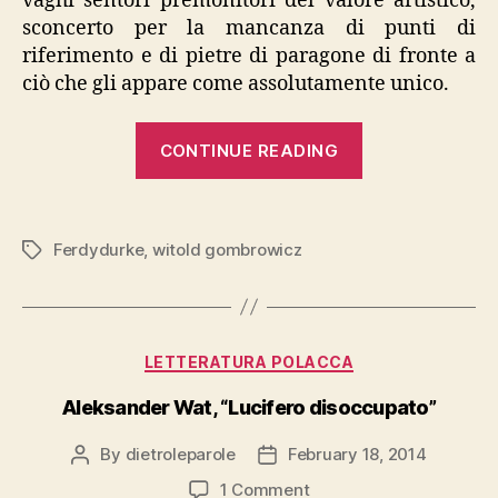
vaghi sentori premonitori del valore artistico,
sconcerto per la mancanza di punti di
riferimento e di pietre di paragone di fronte a
ciò che gli appare come assolutamente unico.
“Witold
CONTINUE READING
Gombrowicz,
“Ferdydurke”
Ferdydurke
,
witold gombrowicz
Tags
Categories
LETTERATURA POLACCA
Aleksander Wat, “Lucifero disoccupato”
By
dietroleparole
February 18, 2014
Post
Post
author
date
on
1 Comment