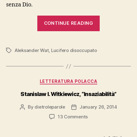
senza Dio.
“Aleksander
CONTINUE READING
Wat,
“Lucifero
disoccupato””
Aleksander Wat
,
Lucifero disoccupato
Tags
Categories
LETTERATURA POLACCA
Stanislaw I. Witkiewicz, “Insaziabilità”
By
dietroleparole
January 26, 2014
Post
Post
author
date
on
13 Comments
Stanislaw
I.
Witkiewicz,