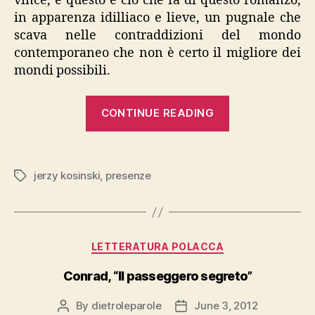
vince, e questo è ciò che fa di questo romanzo,
in apparenza idilliaco e lieve, un pugnale che
scava nelle contraddizioni del mondo
contemporaneo che non è certo il migliore dei
mondi possibili.
“Kosinski,
CONTINUE READING
“Presenze””
jerzy kosinski
,
presenze
Tags
Categories
LETTERATURA POLACCA
Conrad, “Il passeggero segreto”
By
dietroleparole
June 3, 2012
Post
Post