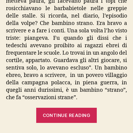
metteva paura, gli facevano paura i topi che
rosicchiavano le barbabietole nelle greppie
delle stalle. Si ricorda, nel diario, l’episodio
della volpe? Che bambino strano. Era bravo a
scrivere e a fare i conti. Una sola volta l’ho visto
triste: piangeva. Fu quando gli dissi che i
tedeschi avevano proibito ai ragazzi ebrei di
frequentare le scuole. Lo trovai in un angolo del
cortile, appartato. Guardava gli altri giocare, si
sentiva solo, lo avevano escluso”. Un bambino
ebreo, bravo a scrivere, in un povero villaggio
della campagna polacca, in piena guerra, in
quegli anni durissimi, è un bambino “strano”,
che fa “osservazioni strane”.
““Il
CONTINUE READING
diario
di