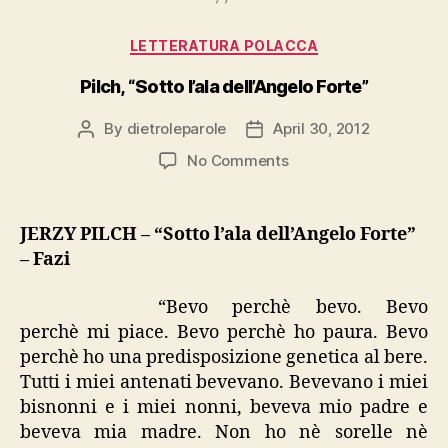
Categories
LETTERATURA POLACCA
Pilch, “Sotto l’ala dell’Angelo Forte”
By
dietroleparole
April 30, 2012
Post
Post
author
date
on
No Comments
Pilch,
“Sotto
l’ala
JERZY PILCH – “Sotto l’ala dell’Angelo Forte”
dell’Angelo
– Fazi
Forte”
“Bevo perchè bevo. Bevo
perchè mi piace. Bevo perchè ho paura. Bevo
perchè ho una predisposizione genetica al bere.
Tutti i miei antenati bevevano. Bevevano i miei
bisnonni e i miei nonni, beveva mio padre e
beveva mia madre. Non ho nè sorelle nè