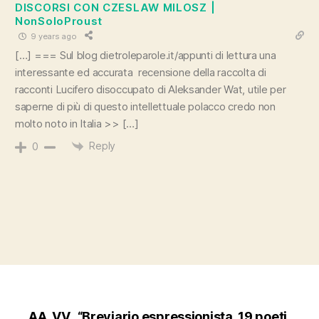
DISCORSI CON CZESLAW MILOSZ |
NonSoloProust
9 years ago
[…] === Sul blog dietroleparole.it/appunti di lettura una
interessante ed accurata recensione della raccolta di
racconti Lucifero disoccupato di Aleksander Wat, utile per
saperne di più di questo intellettuale polacco credo non
molto noto in Italia >> […]
Reply
0
AA. VV., “Breviario espressionista. 19 poeti