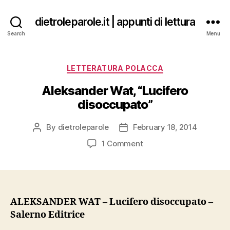
dietroleparole.it | appunti di lettura
Search
Menu
Categories
LETTERATURA POLACCA
Aleksander Wat, “Lucifero
disoccupato”
By
dietroleparole
February 18, 2014
Post
Post
author
date
on
1 Comment
Aleksander
Wat,
“Lucifero
disoccupato”
ALEKSANDER WAT – Lucifero disoccupato –
Salerno Editrice