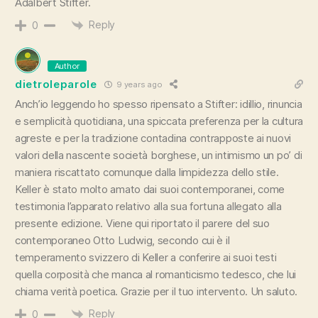
Adalbert Stifter.
Reply
0
Author
dietroleparole
9 years ago
Anch’io leggendo ho spesso ripensato a Stifter: idillio, rinuncia
e semplicità quotidiana, una spiccata preferenza per la cultura
agreste e per la tradizione contadina contrapposte ai nuovi
valori della nascente società borghese, un intimismo un po’ di
maniera riscattato comunque dalla limpidezza dello stile.
Keller è stato molto amato dai suoi contemporanei, come
testimonia l’apparato relativo alla sua fortuna allegato alla
presente edizione. Viene qui riportato il parere del suo
contemporaneo Otto Ludwig, secondo cui è il
temperamento svizzero di Keller a conferire ai suoi testi
quella corposità che manca al romanticismo tedesco, che lui
chiama verità poetica. Grazie per il tuo intervento. Un saluto.
Reply
0