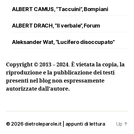
ALBERT CAMUS, “Taccuini”, Bompiani
ALBERT DRACH, “Il verbale”, Forum
Aleksander Wat, “Lucifero disoccupato”
ALFRED DÖBLIN, “L’assassinio di un
Copyright © 2013 – 2024
.
È vietata la copia, la
ranuncolo”, Oscar Mondadori
riproduzione e la pubblicazione dei testi
presenti nel blog non espressamente
Andreev, “Lazzaro e altre novelle”
autorizzate dall'autore.
ANDRZEJ KUŚNIEWICZ, “Lezione di lingua
morta”, Sellerio
Angelo Maria Ripellino, “Il trucco e l’anima. I
© 2026
dietroleparole.it | appunti di lettura
Up
↑
maestri della regia nel teatro russo del