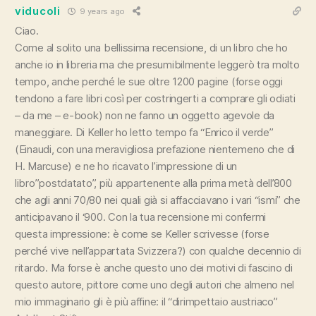
viducoli
9 years ago
Ciao.
Come al solito una bellissima recensione, di un libro che ho
anche io in libreria ma che presumibilmente leggerò tra molto
tempo, anche perché le sue oltre 1200 pagine (forse oggi
tendono a fare libri così per costringerti a comprare gli odiati
– da me – e-book) non ne fanno un oggetto agevole da
maneggiare. Di Keller ho letto tempo fa “Enrico il verde”
(Einaudi, con una meravigliosa prefazione nientemeno che di
H. Marcuse) e ne ho ricavato l’impressione di un
libro”postdatato”, più appartenente alla prima metà dell’800
che agli anni 70/80 nei quali già si affacciavano i vari “ismi” che
anticipavano il ‘900. Con la tua recensione mi confermi
questa impressione: è come se Keller scrivesse (forse
perché vive nell’appartata Svizzera?) con qualche decennio di
ritardo. Ma forse è anche questo uno dei motivi di fascino di
questo autore, pittore come uno degli autori che almeno nel
mio immaginario gli è più affine: il “dirimpettaio austriaco”