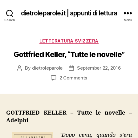
dietroleparole.it | appunti di lettura
Search
Menu
Categories
LETTERATURA SVIZZERA
Gottfried Keller, “Tutte le novelle”
By
dietroleparole
September 22, 2016
Post
Post
author
date
on
2 Comments
Gottfried
Keller,
“Tutte
le
novelle”
GOTTFRIED KELLER – Tutte le novelle –
Adelphi
“Dopo cena, quando s’era