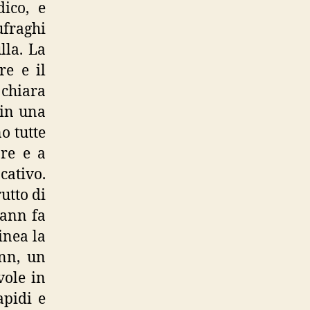
ico, e
fraghi
lla. La
re e il
 chiara
 in una
o tutte
re e a
cativo.
utto di
mann fa
inea la
nn, un
evole in
apidi e