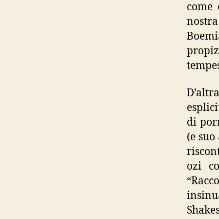
come e
nostra
Boemi
propi
tempes
D’alt
esplic
di por
(e suo
riscon
ozi c
“Racco
insinu
Shakes