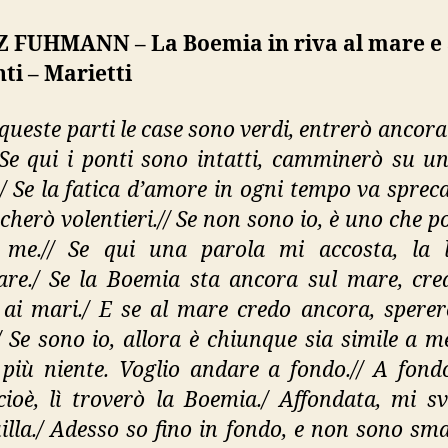
 FUHMANN – La Boemia in riva al mare e 
ti – Marietti
 queste parti le case sono verdi, entrerò ancora
 Se qui i ponti sono intatti, camminerò su u
./ Se la fatica d’amore in ogni tempo va spreca
echerò volentieri.// Se non sono io, è uno che p
 me.// Se qui una parola mi accosta, la 
are./ Se la Boemia sta ancora sul mare, cre
ai mari./ E se al mare credo ancora, sperer
// Se sono io, allora è chiunque sia simile a m
 più niente. Voglio andare a fondo.// A fond
ioè, lì troverò la Boemia./ Affondata, mi sv
illa./ Adesso so fino in fondo, e non sono smar