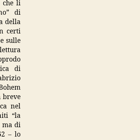
che li
no” di
a della
n certi
e sulle
lettura
approdo
ica di
brizio
“Bohem
n breve
aca nel
iti “la
, ma di
62 – lo