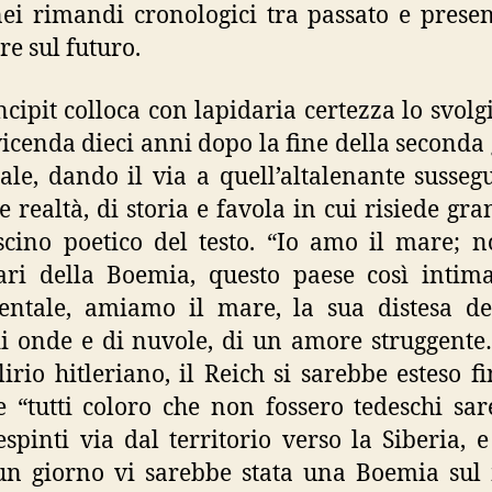
ei rimandi cronologici tra passato e prese
re sul futuro.
incipit colloca con lapidaria certezza lo svol
vicenda dieci anni dopo la fine della seconda
le, dando il via a quell’altalenante sussegu
e realtà, di storia e favola in cui risiede gra
scino poetico del testo. “Io amo il mare; no
ari della Boemia, questo paese così inti
entale, amiamo il mare, la sua distesa de
di onde e di nuvole, di un amore struggent
lirio hitleriano, il Reich si sarebbe esteso fi
e “tutti coloro che non fossero tedeschi sa
respinti via dal territorio verso la Siberia, e
un giorno vi sarebbe stata una Boemia sul