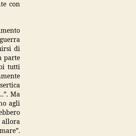
nte con
gimento
 guerra
irsi di
n parte
i tutti
mamente
sertica
e…”. Ma
no agli
rebbero
 allora
 mare”.