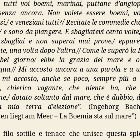
, tutti voi boemi, marinai, puttane d’angio
senza ancora. Non volete essere boemi, voi 
si,/ e veneziani tutti?/ Recitate le commedie ch
// e sono da piangere. E sbagliatevi cento volte
sbagliai e non superai mai prove,/ eppur
te, una volta dopo l’altra.// Come le superò la
bel giorno/ ebbe la grazia del mare e o
cqua.// Mi accosto ancora a una parola e a u
/ mi accosto, anche se poco, sempre più a t
, chierico vagante, che niente ha, che 
ene,/ dotato soltanto dal mare, che è dubbio, d
a mia terra d’elezione”.
(Ingeborg Bac
n liegt am Meer – La Boemia sta sul mare”)
 filo sottile e tenace che unisce questa sp