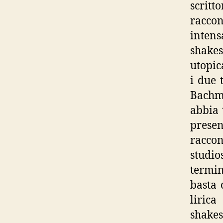
scrit
racco
intens
shakes
utopic
i due 
Bachm
abbia 
presen
raccon
studio
termin
basta 
liric
shakes