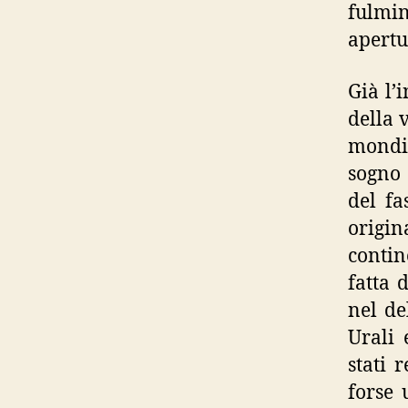
fulmin
apertu
Già l’
della 
mondia
sogno 
del fa
origin
contin
fatta 
nel de
Urali 
stati 
forse 