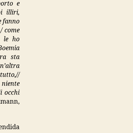
porto e
illiri,
e fanno
,/ come
e le ho
 Boemia
ra sta
n’altra
utto,//
niente
i occhi
hmann,
lendida