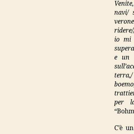
Venite
navi/ 
verone
ridere
io mi 
supera
e un 
sull’a
terra,
boemo
tratti
per l
“Bohme
C’è un