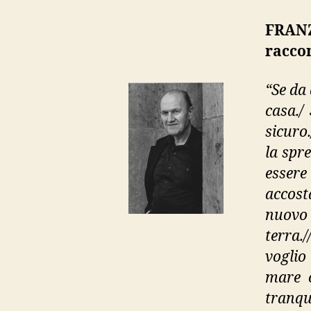
FRANZ
raccon
“Se da
casa./
sicuro
la spr
essere
accost
nuovo 
terra.
voglio
mare c
tranqu