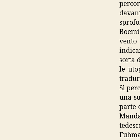
perco
davan
sprofo
Boemia
vento 
indica
sorta 
le ut
tradur
Sì per
una su
parte 
Manda
tedesco
Fuhman