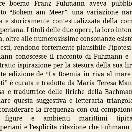
tore boemo Franz Fuhmann aveva pubblic
nto “Bohem am Meer”, una variazione narr
a e storicamente contestualizzata della c
periana. I titoli delle due opere, la loro into
a, oltre alle numerosissime consonanze esiste
testi, rendono fortemente plausibile l’ipotesi
ann conoscesse il racconto di Fuhmann e 
tratto ispirazione per la stesura della sua lir
te edizione de “La Boemia in riva al mare 
ti” è curata e tradotta da Maria Teresa Man
sa e traduttrice delle liriche della Bachma
are questa suggestiva e letteraria triangol
considerare la frequenza con cui compaion
a figure e ambienti marittimi tipic
periani e l’esplicita citazione che Fuhmann 