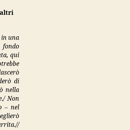
riva
al
altri
mare
e
altri
racconti”
 in una
n fondo
ta, qui
otrebbe
lascerò
derò di
ò nella
e./ Non
o – nel
eglierò
rita.//