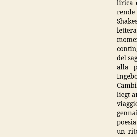
liric
rende
Shakes
letter
moment
contin
del sa
alla 
Ingeb
Cambi
liegt 
viaggi
gennai
poesia
un rit