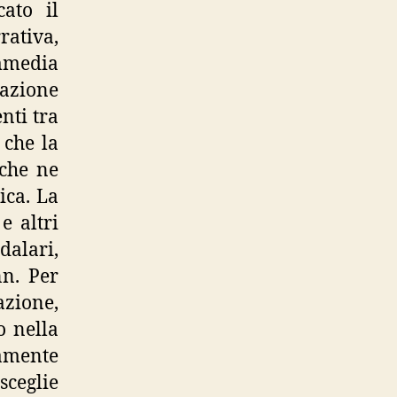
ato il
ativa,
ommedia
nazione
nti tra
 che la
che ne
ica. La
e altri
dalari,
nn. Per
azione,
o nella
amente
sceglie