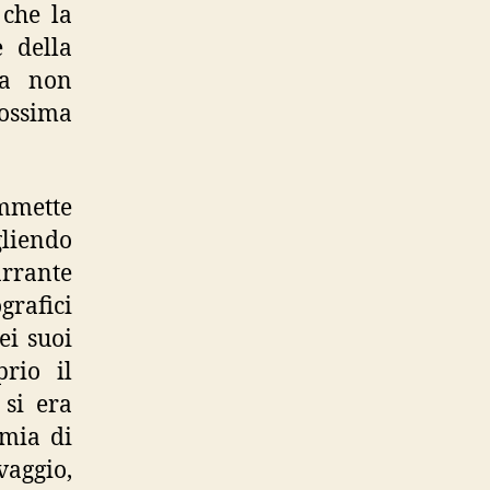
 che la
e della
ra non
ossima
mmette
gliendo
arrante
grafici
ei suoi
rio il
 si era
emia di
vaggio,