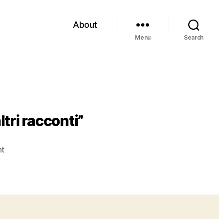
About
Menu
Search
tri racconti”
on
t
Franz
Fuhmann,
“La
Boemia
in