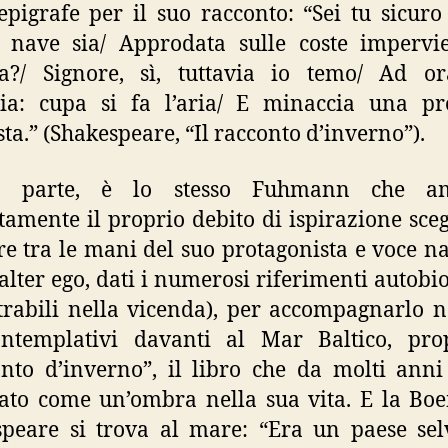
pigrafe per il suo racconto: “Sei tu sicuro
 nave sia/ Approdata sulle coste impervi
a?/ Signore, sì, tuttavia io temo/ Ad o
zia: cupa si fa l’aria/ E minaccia una pr
ta.” (Shakespeare, “Il racconto d’inverno”).
ra parte, è lo stesso Fuhmann che a
itamente il proprio debito di ispirazione sce
re tra le mani del suo protagonista e voce n
 alter ego, dati i numerosi riferimenti autobio
trabili nella vicenda), per accompagnarlo n
ontemplativi davanti al Mar Baltico, prop
nto d’inverno”, il libro che da molti anni
ato come un’ombra nella sua vita. E la Bo
peare si trova al mare: “Era un paese sel