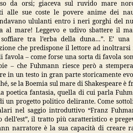
rso da orsi; giaceva sul ruvido mare nord
ti alle sue coste le povere anime dei nau
ndavano ululanti entro i neri gorghi del nu
 al mare! Leggevo e udivo sbattere il ma
soffiare tra l’erba della duna…”. E’ una
zione che predispone il lettore ad inoltrarsi
di favola – come forse una sorta di favola son
opie – che Fuhmann riesce però a stempera
re in un testo in gran parte storicamente evo
ché, se la Boemia sul mare di Shakespeare è fr
a poetica fantasia, quella di cui parla Fuh
di un progetto politico delirante. Come sottol
lari nel saggio introduttivo “Franz Fuhma
 dell’est”, il tratto più caratteristico e preg
n narratore è la sua capacità di creare r