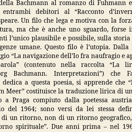
a della Bachmann al romanzo di Fuhmann e 
 entrambi debitori al “Racconto d’inver
peare. Un filo che lega e motiva con la forz
atura, ma che è anche uno sguardo, forse i
i l’unico plausibile e possibile, sulla storia 
genze umane. Questo filo è l’utopia. Dalla 
ggio “La navigazione dell’Io fra naufragio e 
parola” (contenuto nella raccolta “La lir
org Bachmann. Interpretazioni”) che Fa
 dedica a questa poesia, si apprende che 
am Meer” costituisce la traduzione lirica di u
o a Praga compiuto dalla poetessa austri
o del 1964; sono versi da lei stessa defin
 di un ritorno, non di un ritorno geografico
orno spirituale”. Due anni prima – nel 19