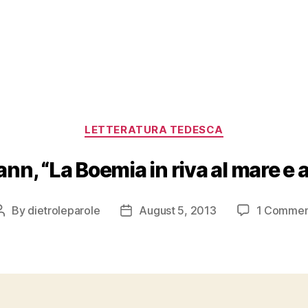
Categories
LETTERATURA TEDESCA
n, “La Boemia in riva al mare e al
By
dietroleparole
August 5, 2013
1 Commen
Post
Post
author
date