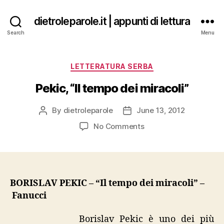
dietroleparole.it | appunti di lettura
Search
Menu
Categories
LETTERATURA SERBA
Pekic, “Il tempo dei miracoli”
By
dietroleparole
June 13, 2012
Post
Post
author
date
on
No Comments
Pekic,
“Il
tempo
dei
miracoli”
BORISLAV PEKIC – “Il tempo dei miracoli” –
Fanucci
Borislav Pekic è uno dei più