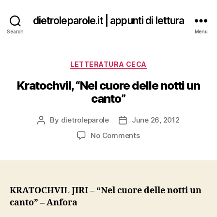
dietroleparole.it | appunti di lettura
Search
Menu
Categories
LETTERATURA CECA
Kratochvil, “Nel cuore delle notti un
canto”
By
dietroleparole
June 26, 2012
Post
Post
author
date
on
No Comments
Kratochvil,
“Nel
cuore
delle
notti
KRATOCHVIL JIRI – “Nel cuore delle notti un
un
canto” – Anfora
canto”