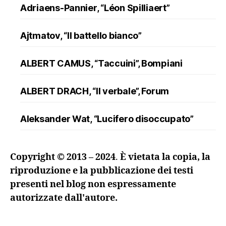
Adriaens-Pannier, “Léon Spilliaert”
Ajtmatov, “Il battello bianco”
ALBERT CAMUS, “Taccuini”, Bompiani
ALBERT DRACH, “Il verbale”, Forum
Aleksander Wat, “Lucifero disoccupato”
ALFRED DÖBLIN, “L’assassinio di un
Copyright © 2013 – 2024
.
È vietata la copia, la
ranuncolo”, Oscar Mondadori
riproduzione e la pubblicazione dei testi
presenti nel blog non espressamente
Andreev, “Lazzaro e altre novelle”
autorizzate dall'autore.
ANDRZEJ KUŚNIEWICZ, “Lezione di lingua