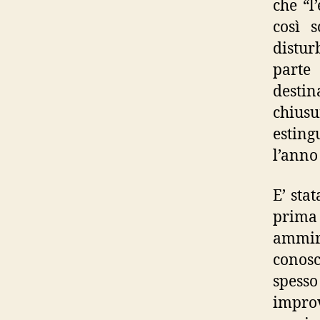
che “l
così s
distur
parte
destin
chius
esting
l’anno
E’ sta
prima
ammir
conosc
spess
impro