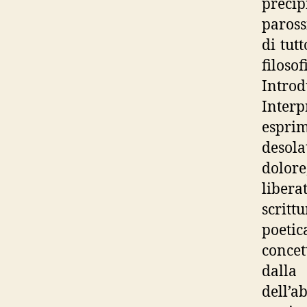
preci
paross
di tut
filos
Introd
Interp
esprim
desola
dolore
libera
scritt
poeti
concet
dalla
dell’a