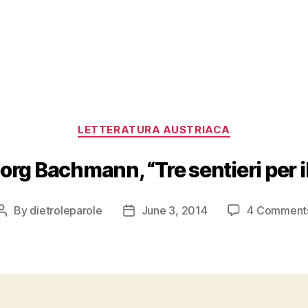
Categories
LETTERATURA AUSTRIACA
org Bachmann, “Tre sentieri per il
By
dietroleparole
June 3, 2014
4 Comment
Post
Post
author
date