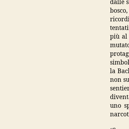
dalle s
bosco,
ricord
tentat
più al
mutato
protag
simbol
la Bac
non su
sentie
divent
uno sp
narcot