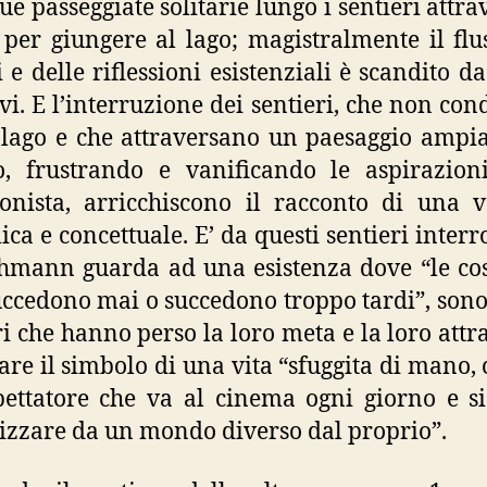
ue passeggiate solitarie lungo i sentieri attra
 per giungere al lago; magistralmente il flu
i e delle riflessioni esistenziali è scandito da
ivi. E l’interruzione dei sentieri, che non co
 lago e che attraversano un paesaggio amp
, frustrando e vanificando le aspirazion
onista, arricchiscono il racconto di una 
ica e concettuale. E’ da questi sentieri interro
hmann guarda ad una esistenza dove “le co
ccedono mai o succedono troppo tardi”, sono
ri che hanno perso la loro meta e la loro attra
are il simbolo di una vita “sfuggita di mano,
ettatore che va al cinema ogni giorno e si
izzare da un mondo diverso dal proprio”.