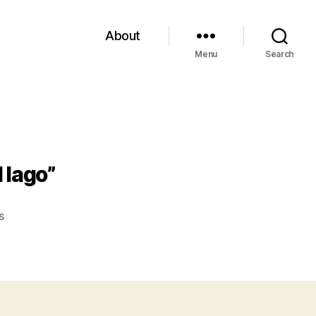
About
Menu
Search
 lago”
on
s
Ingeborg
Bachmann,
“Tre
sentieri
per