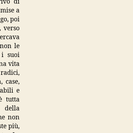
rivò di
 mise a
go, poi
, verso
cercava
 non le
 i suoi
na vita
radici,
, case,
abili e
è tutta
 della
che non
te più,