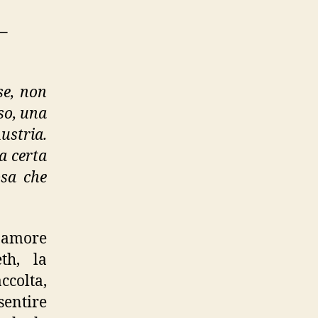
il
lago”
–
se, non
so, una
ustria.
a certa
osa che
e amore
th, la
ccolta,
sentire