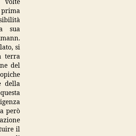
 volte
, prima
ibilità
la sua
chmann.
ato, si
a terra
one del
topiche
e della
 questa
igenza
ta però
azione
uire il