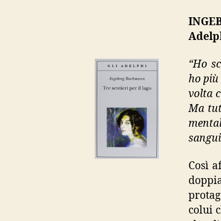
INGEB
Adelp
“Ho sc
ho più
volta 
Ma tut
mental
sangui
Così a
doppi
protag
colui 