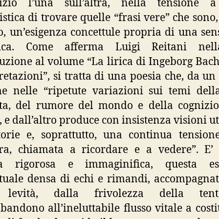
pizio l’una sull’altra, nella tensione a
istica di trovare quelle “frasi vere” che sono
to, un’esigenza concettule propria di una sens
ofica. Come afferma Luigi Reitani nel
uzione al volume “La lirica di Ingeborg Ba
retazioni”, si tratta di una poesia che, da un l
e nelle “ripetute variazioni sui temi dell
ta, del rumore del mondo e della cognizi
, e dall’altro produce con insistenza visioni u
torie e, soprattutto, una continua tension
ura, chiamata a ricordare e a vedere”. E’
ca rigorosa e immaginifica, questa es
tuale densa di echi e rimandi, accompagna
 levità, dalla frivolezza della tent
bbandono all’ineluttabile flusso vitale a costit