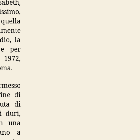
sabeth,
issimo,
 quella
amente
dio, la
ne per
l 1972,
oma.
ermesso
ine di
uta di
i duri,
in una
nano a