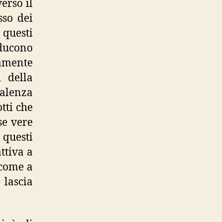
verso il
sso dei
 questi
nducono
iamente
i della
valenza
tti che
se vere
 questi
ttiva a
 come a
 lascia