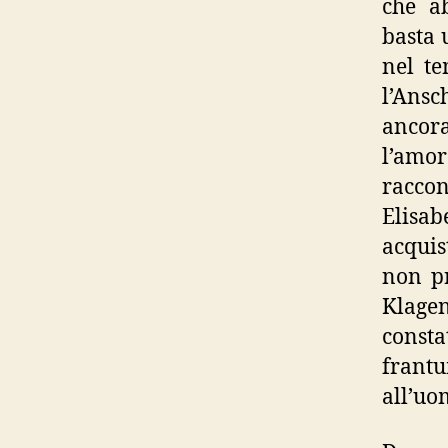
che ab
basta 
nel te
l’Ansc
ancora
l’amor
raccon
Elisab
acquis
non pr
Klagen
consta
frantu
all’uo