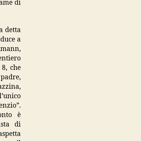
rame di
a detta
nduce a
hmann,
sentiero
 8, che
 padre,
azzina,
l’unico
nzio”.
onto è
ista di
aspetta