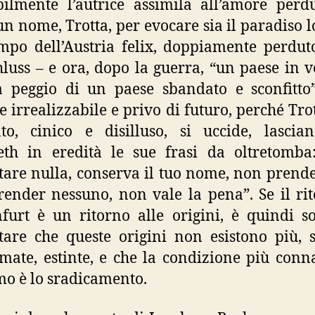
ilmente l’autrice assimila all’amore perd
un nome, Trotta, per evocare sia il paradiso 
mpo dell’Austria felix, doppiamente perdu
hluss – e ora, dopo la guerra, “un paese in v
 peggio di un paese sbandato e sconfitto
e irrealizzabile e privo di futuro, perché Trot
to, cinico e disilluso, si uccide, lasci
eth in eredità le sue frasi da oltretomb
tare nulla, conserva il tuo nome, non prend
ender nessuno, non vale la pena”. Se il ri
furt è un ritorno alle origini, è quindi s
tare che queste origini non esistono più, 
mate, estinte, e che la condizione più conn
mo è lo sradicamento.