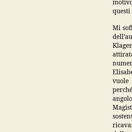
motivo
questi 
Mi sof
dell’a
Klage
attirat
numero
Elisab
vuole 
perché
angol
Magis
sosten
ricava