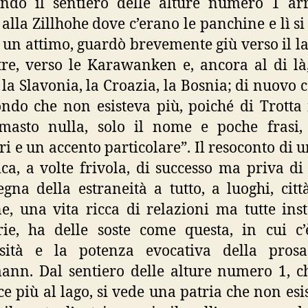
ndo il sentiero delle alture numero 1 ar
alla Zillhohe dove c’erano le panchine e lì si
 un attimo, guardò brevemente giù verso il la
tre, verso le Karawanken e, ancora al di là
 la Slavonia, la Croazia, la Bosnia; di nuovo 
do che non esisteva più, poiché di Trotta
masto nulla, solo il nome e poche frasi,
ri e un accento particolare”. Il resoconto di u
ica, a volte frivola, di successo ma priva di 
segna della estraneità a tutto, a luoghi, città
e, una vita ricca di relazioni ma tutte inst
rie, ha delle soste come questa, in cui c’
ensità e la potenza evocativa della prosa
nn. Dal sentiero delle alture numero 1, 
e più al lago, si vede una patria che non esis