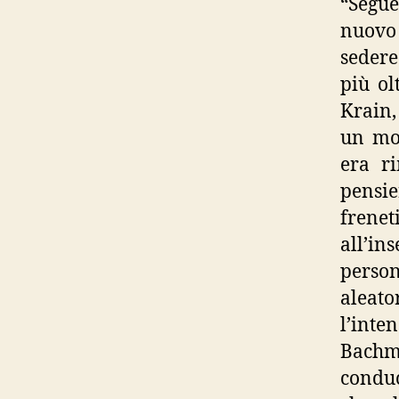
“Segue
nuovo 
sedere
più ol
Krain,
un mon
era ri
pensie
frenet
all’in
person
aleato
l’int
Bachma
conduc