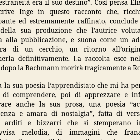
’estraneità era il suo destino”. Così pensa Eli
crive Inge in questo racconto che, ricch
bante ed estremamente raffinato, conclude
 della sua produzione che l’autrice volut
a alla pubblicazione, e suona come un ad
ura di un cerchio, un ritorno all’origi
uerla definitivamente. La raccolta esce ne
 dopo la Bachmann morirà tragicamente a R
ta la sua poesia l’apprendistato che mi ha p
 di comprendere, poi di apprezzare e inf
are anche la sua prosa, una poesia “ac
enza e amara di nostalgia”, fatta di vers
o arditi e bizzarri che si stemperano 
vvisa melodia, di immagini che fra