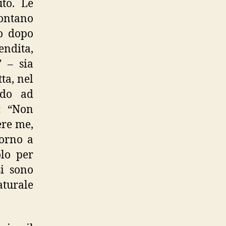
uto. Le
lontano
to dopo
endita,
” – sia
ta, nel
ando ad
a: “Non
ere me,
torno a
olo per
si sono
aturale