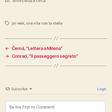
In "letteratura ceca"
jiri weil
,
una vita con la stella
Tags
←
Černá, “Lettera a Milena”
→
Conrad, “Il passeggero segreto”
Subscribe
Login