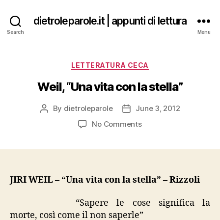
dietroleparole.it | appunti di lettura
Search
Menu
Categories
LETTERATURA CECA
Weil, “Una vita con la stella”
By
dietroleparole
June 3, 2012
Post
Post
author
date
on
No Comments
Weil,
“Una
vita
con
la
JIRI WEIL – “Una vita con la stella” – Rizzoli
stella”
“Sapere le cose significa la
morte, così come il non saperle”