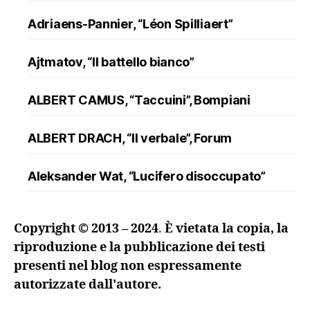
Adriaens-Pannier, “Léon Spilliaert”
Ajtmatov, “Il battello bianco”
ALBERT CAMUS, “Taccuini”, Bompiani
ALBERT DRACH, “Il verbale”, Forum
Aleksander Wat, “Lucifero disoccupato”
ALFRED DÖBLIN, “L’assassinio di un
Copyright © 2013 – 2024
.
È vietata la copia, la
ranuncolo”, Oscar Mondadori
riproduzione e la pubblicazione dei testi
presenti nel blog non espressamente
Andreev, “Lazzaro e altre novelle”
autorizzate dall'autore.
ANDRZEJ KUŚNIEWICZ, “Lezione di lingua