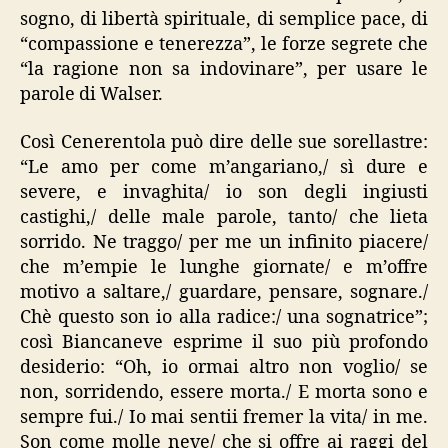
sogno, di libertà spirituale, di semplice pace, di
“compassione e tenerezza”, le forze segrete che
“la ragione non sa indovinare”, per usare le
parole di Walser.
Così Cenerentola può dire delle sue sorellastre:
“Le amo per come m’angariano,/ sì dure e
severe, e invaghita/ io son degli ingiusti
castighi,/ delle male parole, tanto/ che lieta
sorrido. Ne traggo/ per me un infinito piacere/
che m’empie le lunghe giornate/ e m’offre
motivo a saltare,/ guardare, pensare, sognare./
Chè questo son io alla radice:/ una sognatrice”;
così Biancaneve esprime il suo più profondo
desiderio: “Oh, io ormai altro non voglio/ se
non, sorridendo, essere morta./ E morta sono e
sempre fui./ Io mai sentii fremer la vita/ in me.
Son come molle neve/ che si offre ai raggi del