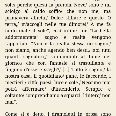
sole/ perchè questi la prenda. Neve/ sono e mi
sciolgo al caldo soffio/ che non me, ma
primavera allieta./ Dolce stillare è questo. O
terra,/ m’accogli nelle tue dimore!/ A me fa
tanto male il sole”; così infine ne “La bella
addormentata” sogno e realtà vengono
rapportati: “Non è la realtà stessa un sogno,/
non siamo, anche agendo ben desti,/ noi tutti
quanti sognatori,/ sonnambuli al lume del
giorno,/ che con fantasie si trastullano/ e
fingono d’essere svegli?/ […] Tutto è sogno,/ la
nostra casa, il quotidiano/ pane, le faccende, i
mestieri,/ città, paesi, luce e sole./ Nessuno mai
potrà affermare/ d’intenderlo. Sempre e
soltanto/ comprendiamo a squarci, l’intero/ non
mai”.
Come si è detto, i dramoletti in prosa sono