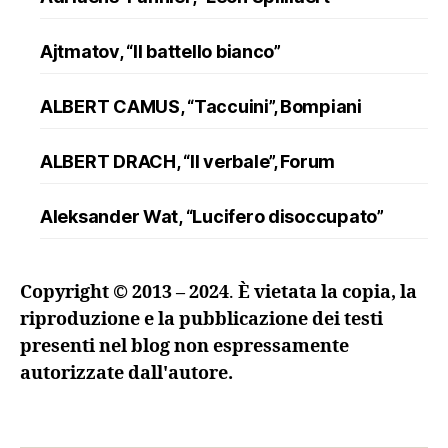
Ajtmatov, “Il battello bianco”
ALBERT CAMUS, “Taccuini”, Bompiani
ALBERT DRACH, “Il verbale”, Forum
Aleksander Wat, “Lucifero disoccupato”
ALFRED DÖBLIN, “L’assassinio di un
Copyright © 2013 – 2024
.
È vietata la copia, la
ranuncolo”, Oscar Mondadori
riproduzione e la pubblicazione dei testi
presenti nel blog non espressamente
Andreev, “Lazzaro e altre novelle”
autorizzate dall'autore.
ANDRZEJ KUŚNIEWICZ, “Lezione di lingua
morta”, Sellerio