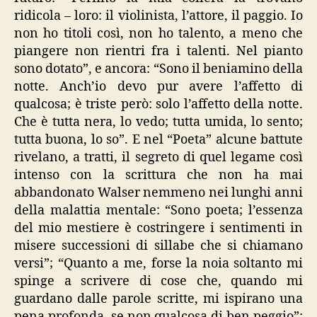
ridicola – loro: il violinista, l’attore, il paggio. Io
non ho titoli così, non ho talento, a meno che
piangere non rientri fra i talenti. Nel pianto
sono dotato”, e ancora: “Sono il beniamino della
notte. Anch’io devo pur avere l’affetto di
qualcosa; è triste però: solo l’affetto della notte.
Che è tutta nera, lo vedo; tutta umida, lo sento;
tutta buona, lo so”. E nel “Poeta” alcune battute
rivelano, a tratti, il segreto di quel legame così
intenso con la scrittura che non ha mai
abbandonato Walser nemmeno nei lunghi anni
della malattia mentale: “Sono poeta; l’essenza
del mio mestiere è costringere i sentimenti in
misere successioni di sillabe che si chiamano
versi”; “Quanto a me, forse la noia soltanto mi
spinge a scrivere di cose che, quando mi
guardano dalle parole scritte, mi ispirano una
pena profonda, se non qualcosa di ben peggio”;