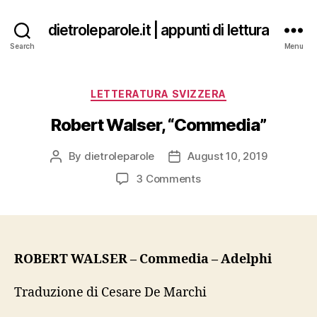
dietroleparole.it | appunti di lettura
Search
Menu
Categories
LETTERATURA SVIZZERA
Robert Walser, “Commedia”
By
dietroleparole
August 10, 2019
Post
Post
author
date
on
3 Comments
Robert
Walser,
“Commedia”
ROBERT WALSER – Commedia – Adelphi
Traduzione di Cesare De Marchi