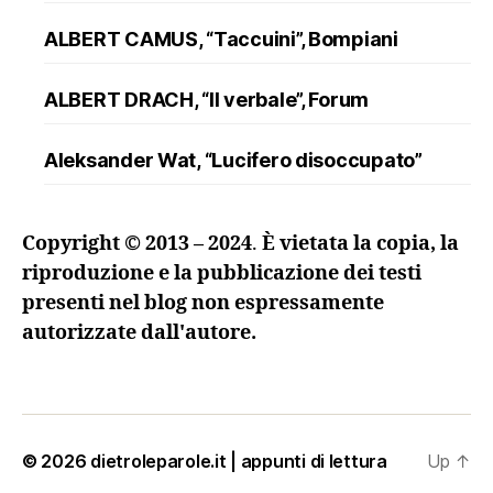
ALBERT CAMUS, “Taccuini”, Bompiani
ALBERT DRACH, “Il verbale”, Forum
Aleksander Wat, “Lucifero disoccupato”
ALFRED DÖBLIN, “L’assassinio di un
Copyright © 2013 – 2024
.
È vietata la copia, la
ranuncolo”, Oscar Mondadori
riproduzione e la pubblicazione dei testi
presenti nel blog non espressamente
Andreev, “Lazzaro e altre novelle”
autorizzate dall'autore.
ANDRZEJ KUŚNIEWICZ, “Lezione di lingua
morta”, Sellerio
Angelo Maria Ripellino, “Il trucco e l’anima. I
© 2026
dietroleparole.it | appunti di lettura
Up
↑
maestri della regia nel teatro russo del