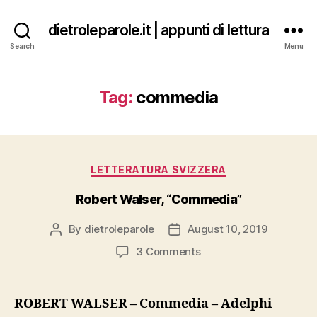
dietroleparole.it | appunti di lettura
Search
Menu
Tag:
commedia
Categories
LETTERATURA SVIZZERA
Robert Walser, “Commedia”
By
dietroleparole
August 10, 2019
Post
Post
author
date
on
3 Comments
Robert
Walser,
“Commedia”
ROBERT WALSER – Commedia – Adelphi