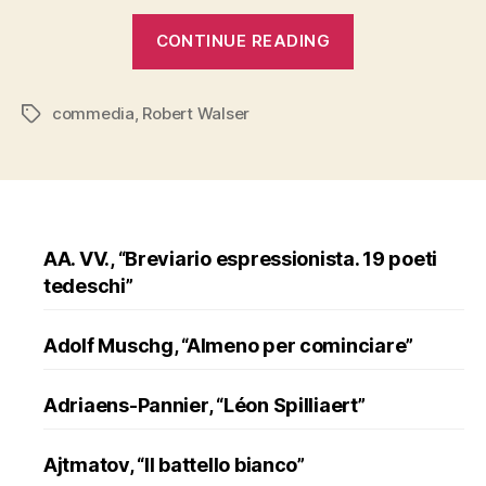
“Robert
CONTINUE READING
Walser,
“Commedia””
commedia
,
Robert Walser
Tags
AA. VV., “Breviario espressionista. 19 poeti
tedeschi”
Adolf Muschg, “Almeno per cominciare”
Adriaens-Pannier, “Léon Spilliaert”
Ajtmatov, “Il battello bianco”