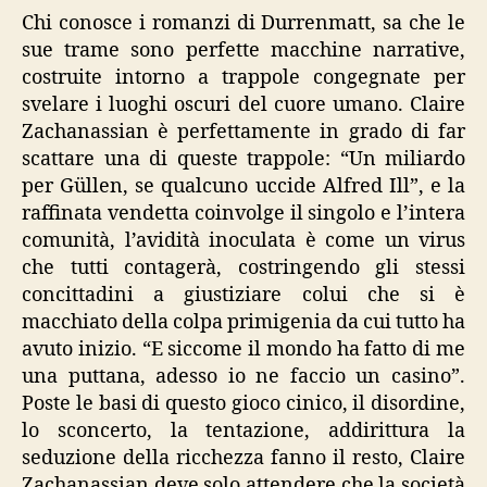
Chi conosce i romanzi di Durrenmatt, sa che le
sue trame sono perfette macchine narrative,
costruite intorno a trappole congegnate per
svelare i luoghi oscuri del cuore umano. Claire
Zachanassian è perfettamente in grado di far
scattare una di queste trappole: “Un miliardo
per Güllen, se qualcuno uccide Alfred Ill”, e la
raffinata vendetta coinvolge il singolo e l’intera
comunità, l’avidità inoculata è come un virus
che tutti contagerà, costringendo gli stessi
concittadini a giustiziare colui che si è
macchiato della colpa primigenia da cui tutto ha
avuto inizio. “E siccome il mondo ha fatto di me
una puttana, adesso io ne faccio un casino”.
Poste le basi di questo gioco cinico, il disordine,
lo sconcerto, la tentazione, addirittura la
seduzione della ricchezza fanno il resto, Claire
Zachanassian deve solo attendere che la società