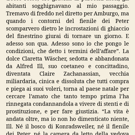
abitanti sogghignavano al mio passaggio.
Tremavo di freddo nel diretto per Amburgo, ma
quando i contorni del fienile dei Peter
scomparvero dietro le incrostazioni di ghiaccio
del finestrino giurai di tornare un giorno. E
adesso son qua. Adesso sono io che pongo le
condizioni, che detto i termini dell’affare”. La
dolce Claretta Wäscher, sedotta e abbandonata
da Alfred Ill, suo coetaneo e concittadino,
diventata Claire Zachanassian, vecchia
miliardaria, cinica e dissoluta che tutti compra
e piega ai suoi voleri, torna al paese natale per
cercare l’amato che tanto tempo prima l’ha
rinnegata condannandola a vivere di stenti e di
prostituzione, e per fare giustizia. “La vita è
andata oltre, ma io non ho dimenticato niente,
Ill. Né il bosco di Konradsweiler, né il fienile
dei Peter, né la camera da letto della vedova