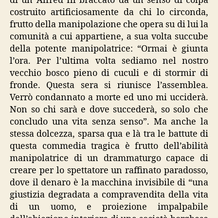
di un Alfred Ill braccato da un senso di colpa
costruito artificiosamente da chi lo circonda,
frutto della manipolazione che opera su di lui la
comunità a cui appartiene, a sua volta succube
della potente manipolatrice: “Ormai è giunta
l’ora. Per l’ultima volta sediamo nel nostro
vecchio bosco pieno di cuculi e di stormir di
fronde. Questa sera si riunisce l’assemblea.
Verrò condannato a morte ed uno mi ucciderà.
Non so chi sarà e dove succederà, so solo che
concludo una vita senza senso”. Ma anche la
stessa dolcezza, sparsa qua e là tra le battute di
questa commedia tragica è frutto dell’abilità
manipolatrice di un drammaturgo capace di
creare per lo spettatore un raffinato paradosso,
dove il denaro è la macchina invisibile di “una
giustizia degradata a compravendita della vita
di un uomo, e proiezione impalpabile