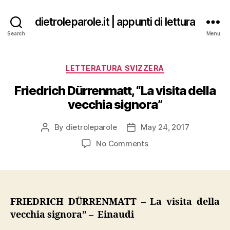
dietroleparole.it | appunti di lettura
Search
Menu
Categories
LETTERATURA SVIZZERA
Friedrich Dürrenmatt, “La visita della
vecchia signora”
By
dietroleparole
May 24, 2017
Post
Post
author
date
on
No Comments
Friedrich
Dürrenmatt,
“La
visita
della
FRIEDRICH DÜRRENMATT – La visita della
vecchia
vecchia signora” – Einaudi
signora”