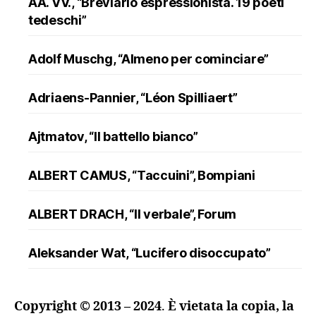
AA. VV., “Breviario espressionista. 19 poeti
tedeschi”
Adolf Muschg, “Almeno per cominciare”
Adriaens-Pannier, “Léon Spilliaert”
Ajtmatov, “Il battello bianco”
ALBERT CAMUS, “Taccuini”, Bompiani
ALBERT DRACH, “Il verbale”, Forum
Aleksander Wat, “Lucifero disoccupato”
ALFRED DÖBLIN, “L’assassinio di un
Copyright © 2013 – 2024
.
È vietata la copia, la
ranuncolo”, Oscar Mondadori