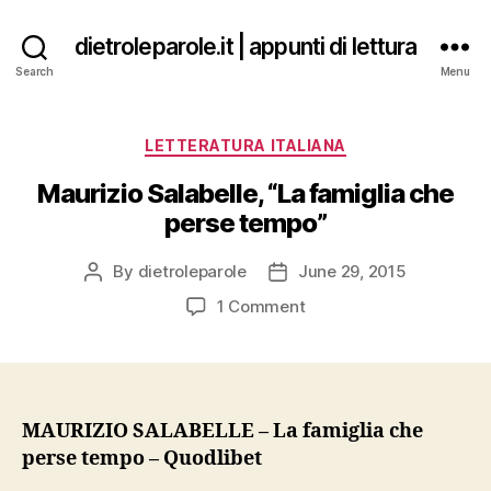
dietroleparole.it | appunti di lettura
Search
Menu
Categories
LETTERATURA ITALIANA
Maurizio Salabelle, “La famiglia che
perse tempo”
By
dietroleparole
June 29, 2015
Post
Post
author
date
on
1 Comment
Maurizio
Salabelle,
“La
famiglia
che
MAURIZIO SALABELLE – La famiglia che
perse
perse tempo – Quodlibet
tempo”