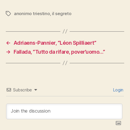
anonimo triestino
,
il segreto
Tags
←
Adriaens-Pannier, “Léon Spilliaert”
→
Fallada, “Tutto da rifare, pover’uomo…”
Subscribe
Login