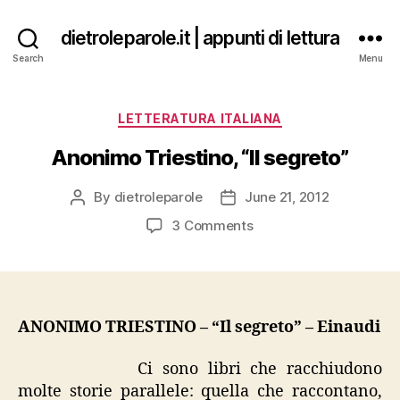
dietroleparole.it | appunti di lettura
Search
Menu
Categories
LETTERATURA ITALIANA
Anonimo Triestino, “Il segreto”
By
dietroleparole
June 21, 2012
Post
Post
author
date
on
3 Comments
Anonimo
Triestino,
“Il
segreto”
ANONIMO TRIESTINO – “Il segreto” – Einaudi
Ci sono libri che racchiudono
molte storie parallele: quella che raccontano,