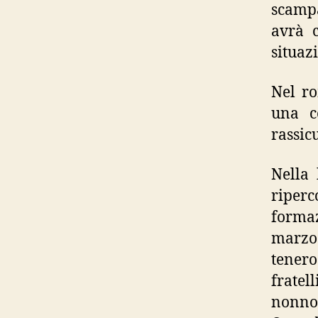
scampa
avrà c
situaz
Nel ro
una c
rassic
Nella 
riperc
formaz
marzo
tener
fratel
nonno