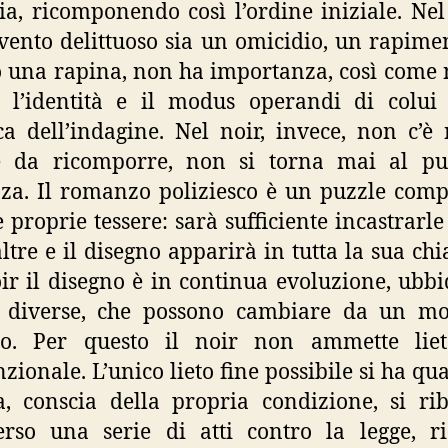
zia, ricomponendo così l’ordine iniziale. Nel 
evento delittuoso sia un omicidio, un rapime
o una rapina, non ha importanza, così come
 l’identità e il modus operandi di colui 
ca dell’indagine. Nel noir, invece, non c’è
e da ricomporre, non si torna mai al pu
za. Il romanzo poliziesco è un puzzle comp
le proprie tessere: sarà sufficiente incastrarle
altre e il disegno apparirà in tutta la sua chi
ir il disegno è in continua evoluzione, ubbi
e diverse, che possono cambiare da un m
ltro. Per questo il noir non ammette liet
zionale. L’unico lieto fine possibile si ha qu
a, conscia della propria condizione, si rib
erso una serie di atti contro la legge, r