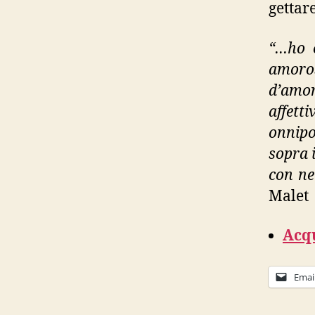
gettar
“…ho c
amoros
d’amor
affett
onnip
sopra 
con nei
Malet
Acqu
Emai