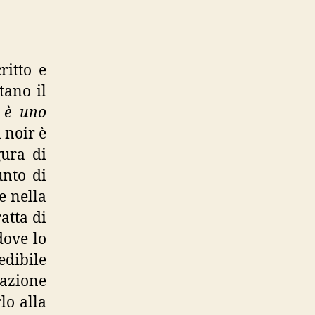
ritto e
tano il
a è uno
l noir è
gura di
unto di
e nella
atta di
dove lo
edibile
razione
lo alla