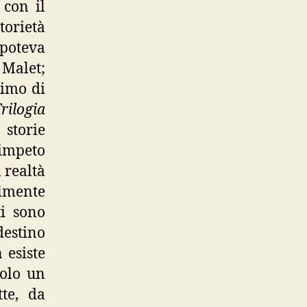
 con il
torietà
 poteva
 Malet;
rimo di
rilogia
 storie
mpeto
 realtà
lmente
ti sono
destino
 esiste
solo un
te, da