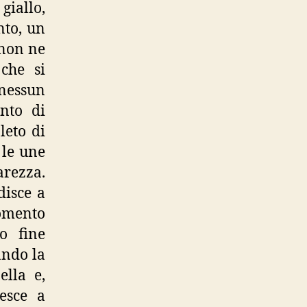
giallo,
nto, un
 non ne
che si
 nessun
nto di
leto di
 le une
arezza.
disce a
omento
o fine
ando la
ella e,
iesce a