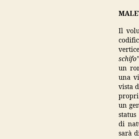
MALET 
Il vol
codifi
vertic
schifo”
un rom
una vi
vista 
propri
un gen
status
di nat
sarà d