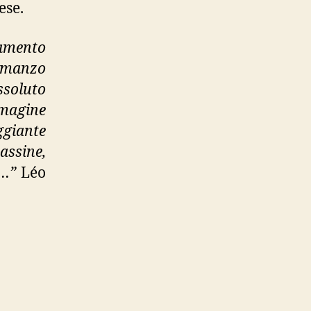
ese.
lamento
romanzo
ssoluto
mmagine
giante
assine,
ro…”
Léo