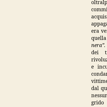
oltral
commis
acquis
appaga
era ve
quella
nera”.
dei 
rivolu
e inc
condan
vittim
dal qu
nessun
grido