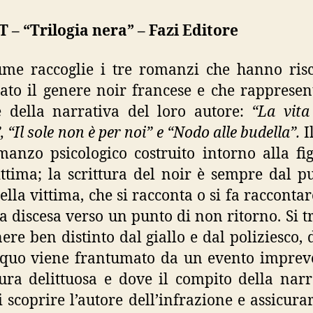
– “Trilogia nera” – Fazi Editore
ume raccoglie i tre romanzi che hanno risc
cato il genere noir francese e che rappresen
e della narrativa del loro autore:
“La vit
, “Il sole non è per noi” e “Nodo alle budella”.
I
anzo psicologico costruito intorno alla fi
ttima; la scrittura del noir è sempre dal p
della vittima, che si racconta o si fa raccontar
a discesa verso un punto di non ritorno. Si tr
ere ben distinto dal giallo e dal poliziesco, 
 quo viene frantumato da un evento imprev
ura delittuosa e dove il compito della nar
i scoprire l’autore dell’infrazione e assicurar