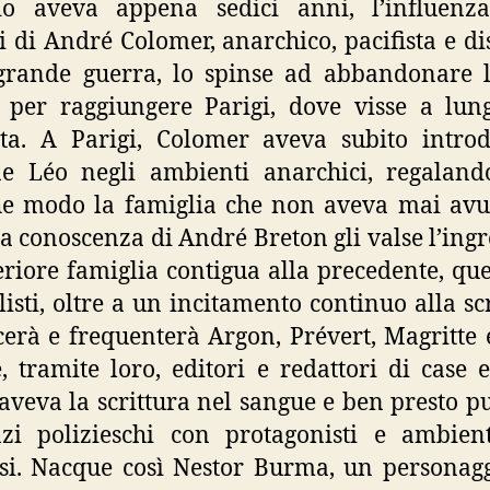
o aveva appena sedici anni, l’influenza
li di André Colomer, anarchico, pacifista e di
grande guerra, lo spinse ad abbandonare l
 per raggiungere Parigi, dove visse a lun
ta. A Parigi, Colomer aveva subito introd
e Léo negli ambienti anarchici, regaland
e modo la famiglia che non aveva mai avu
la conoscenza di André Breton gli valse l’ingr
eriore famiglia contigua alla precedente, que
listi, oltre a un incitamento continuo alla scr
erà e frequenterà Argon, Prévert, Magritte 
, tramite loro, editori e redattori di case ed
aveva la scrittura nel sangue e ben presto p
zi polizieschi con protagonisti e ambient
si. Nacque così Nestor Burma, un personag