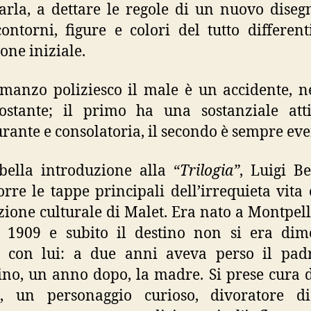
rla, a dettare le regole di un nuovo diseg
ontorni, figure e colori del tutto different
ione iniziale.
manzo poliziesco il male è un accidente, n
ostante; il primo ha una sostanziale atti
urante e consolatoria, il secondo è sempre eve
bella introduzione alla “
Trilogia”
, Luigi B
orre le tappe principali dell’irrequieta vita 
ione culturale di Malet. Era nato a Montpelli
 1909 e subito il destino non si era dimo
o con lui: a due anni aveva perso il padr
lino, un anno dopo, la madre. Si prese cura di
, un personaggio curioso, divoratore di 