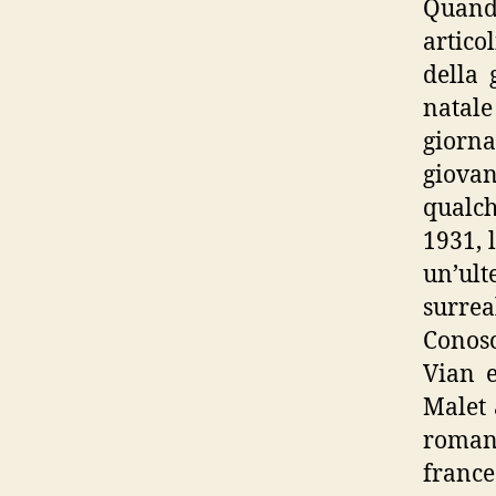
Quand
artico
della 
natale
giorna
giovan
qualch
1931, 
un’ult
surrea
Conosc
Vian e
Malet 
roman
france