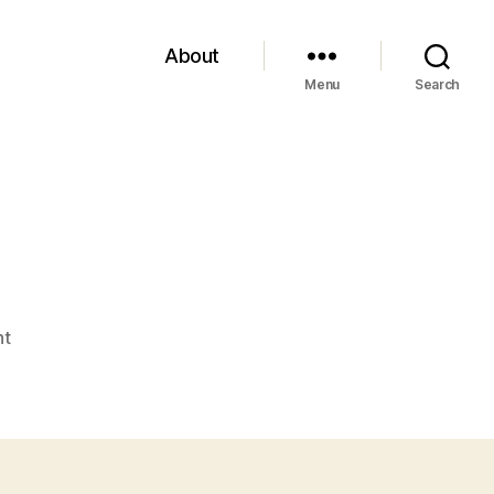
About
Menu
Search
on
nt
Malet,
“Trilogia
nera”