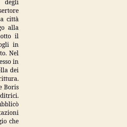
 degli
sertore
a città
go alla
otto il
ogli in
to. Nel
esso in
lla dei
ittura.
e Boris
itrici.
ubblicò
azioni
gio che