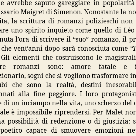
pe avrebbe saputo gareggiare in popolarità
sario Maigret di Simenon. Nonostante la no
ita, la scrittura di romanzi polizieschi non
re uno spirito inquieto come quello di Léo
nuta l’ora di scrivere il “suo” romanzo, il p
 che vent’anni dopo sarà conosciuta come
“T
Gli elementi che costruiscono le magistrali
tre romanzi sono: amore fatale e i
zionario, sogni che si vogliono trasformare in
ubi che sono la realtà, destini inesorabi
nati alla fine peggiore. I loro protagonis
e di un inciampo nella vita, uno scherzo del 
ale è impossibile riprendersi. Per Malet non
a possibilità di redenzione o di giustizia: 
 poetico capace di smuovere emozioni net