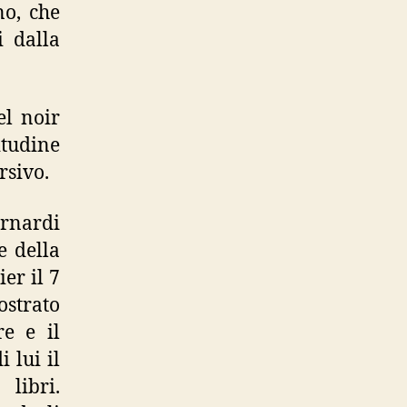
no, che
i dalla
el noir
tudine
rsivo.
ernardi
e della
er il 7
strato
e e il
 lui il
libri.