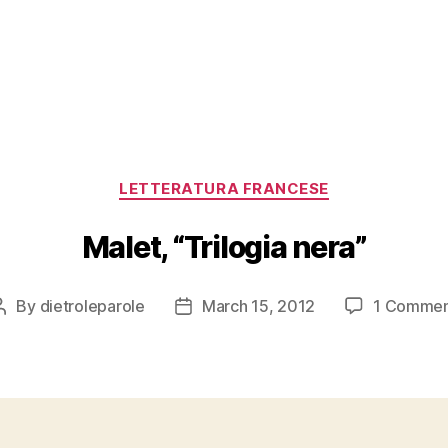
Categories
LETTERATURA FRANCESE
Malet, “Trilogia nera”
By
dietroleparole
March 15, 2012
1 Comme
Post
Post
author
date