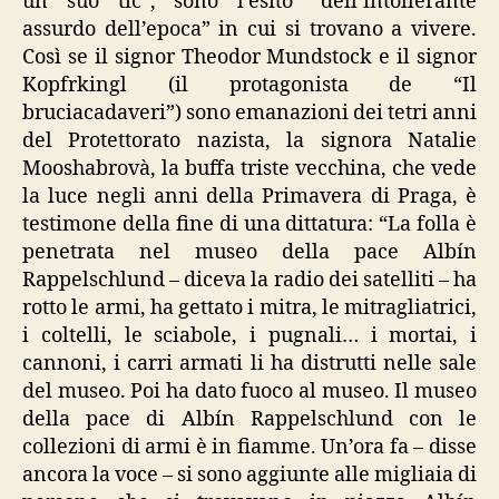
un suo tic”, sono l’esito “dell’intollerante
assurdo dell’epoca” in cui si trovano a vivere.
Così se il signor Theodor Mundstock e il signor
Kopfrkingl (il protagonista de “Il
bruciacadaveri”) sono emanazioni dei tetri anni
del Protettorato nazista, la signora Natalie
Mooshabrovà, la buffa triste vecchina, che vede
la luce negli anni della Primavera di Praga, è
testimone della fine di una dittatura: “La folla è
penetrata nel museo della pace Albín
Rappelschlund – diceva la radio dei satelliti – ha
rotto le armi, ha gettato i mitra, le mitragliatrici,
i coltelli, le sciabole, i pugnali… i mortai, i
cannoni, i carri armati li ha distrutti nelle sale
del museo. Poi ha dato fuoco al museo. Il museo
della pace di Albín Rappelschlund con le
collezioni di armi è in fiamme. Un’ora fa – disse
ancora la voce – si sono aggiunte alle migliaia di