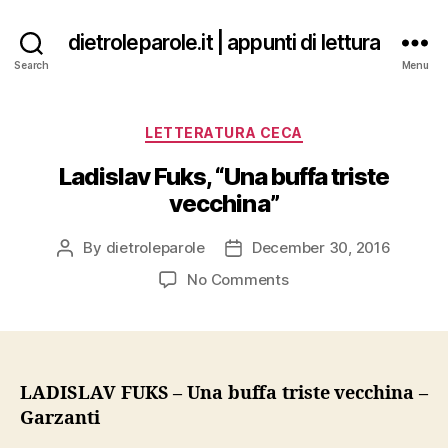
dietroleparole.it | appunti di lettura
Search
Menu
Categories
LETTERATURA CECA
Ladislav Fuks, “Una buffa triste
vecchina”
By
dietroleparole
December 30, 2016
Post
Post
author
date
on
No Comments
Ladislav
Fuks,
“Una
buffa
triste
LADISLAV FUKS – Una buffa triste vecchina –
vecchina”
Garzanti