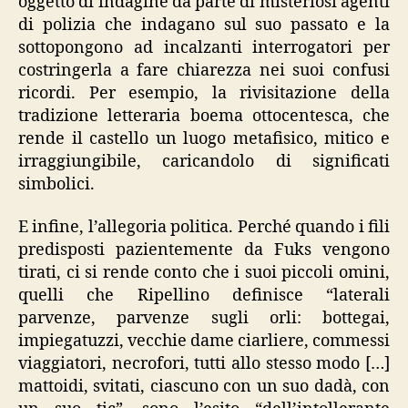
oggetto di indagine da parte di misteriosi agenti
di polizia che indagano sul suo passato e la
sottopongono ad incalzanti interrogatori per
costringerla a fare chiarezza nei suoi confusi
ricordi. Per esempio, la rivisitazione della
tradizione letteraria boema ottocentesca, che
rende il castello un luogo metafisico, mitico e
irraggiungibile, caricandolo di significati
simbolici.
E infine, l’allegoria politica. Perché quando i fili
predisposti pazientemente da Fuks vengono
tirati, ci si rende conto che i suoi piccoli omini,
quelli che Ripellino definisce “laterali
parvenze, parvenze sugli orli: bottegai,
impiegatuzzi, vecchie dame ciarliere, commessi
viaggiatori, necrofori, tutti allo stesso modo […]
mattoidi, svitati, ciascuno con un suo dadà, con