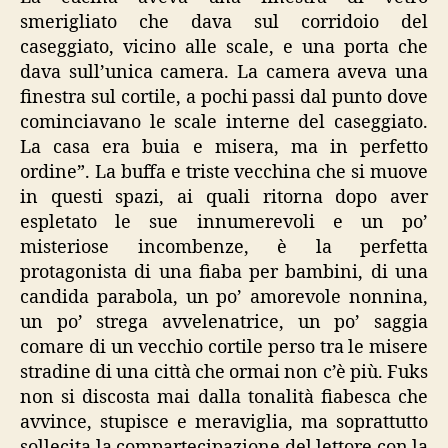
smerigliato che dava sul corridoio del
caseggiato, vicino alle scale, e una porta che
dava sull’unica camera. La camera aveva una
finestra sul cortile, a pochi passi dal punto dove
cominciavano le scale interne del caseggiato.
La casa era buia e misera, ma in perfetto
ordine”. La buffa e triste vecchina che si muove
in questi spazi, ai quali ritorna dopo aver
espletato le sue innumerevoli e un po’
misteriose incombenze, è la perfetta
protagonista di una fiaba per bambini, di una
candida parabola, un po’ amorevole nonnina,
un po’ strega avvelenatrice, un po’ saggia
comare di un vecchio cortile perso tra le misere
stradine di una città che ormai non c’è più. Fuks
non si discosta mai dalla tonalità fiabesca che
avvince, stupisce e meraviglia, ma soprattutto
sollecita la compartecipazione del lettore con la