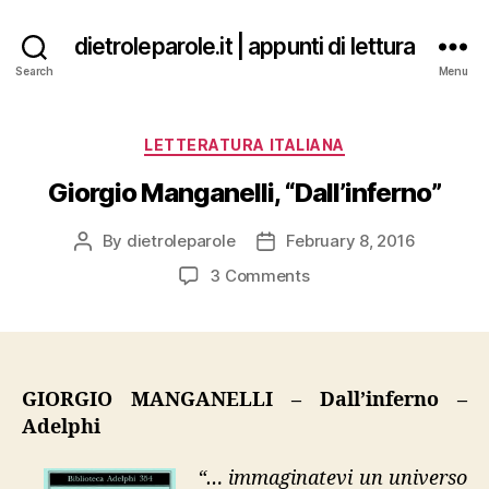
dietroleparole.it | appunti di lettura
Search
Menu
Categories
LETTERATURA ITALIANA
Giorgio Manganelli, “Dall’inferno”
By
dietroleparole
February 8, 2016
Post
Post
author
date
on
3 Comments
Giorgio
Manganelli,
“Dall’inferno”
GIORGIO MANGANELLI – Dall’inferno –
Adelphi
“… immaginatevi un universo