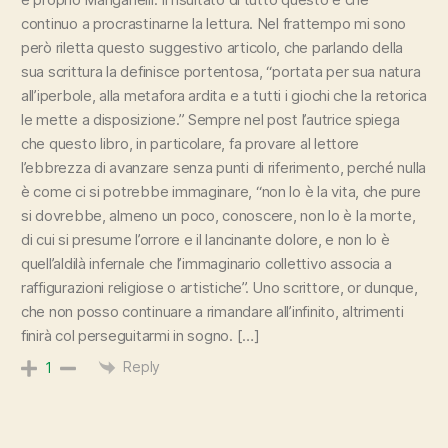
continuo a procrastinarne la lettura. Nel frattempo mi sono
però riletta questo suggestivo articolo, che parlando della
sua scrittura la definisce portentosa, “portata per sua natura
all’iperbole, alla metafora ardita e a tutti i giochi che la retorica
le mette a disposizione.” Sempre nel post l’autrice spiega
che questo libro, in particolare, fa provare al lettore
l’ebbrezza di avanzare senza punti di riferimento, perché nulla
è come ci si potrebbe immaginare, “non lo è la vita, che pure
si dovrebbe, almeno un poco, conoscere, non lo è la morte,
di cui si presume l’orrore e il lancinante dolore, e non lo è
quell’aldilà infernale che l’immaginario collettivo associa a
raffigurazioni religiose o artistiche”. Uno scrittore, or dunque,
che non posso continuare a rimandare all’infinito, altrimenti
finirà col perseguitarmi in sogno. […]
Reply
1