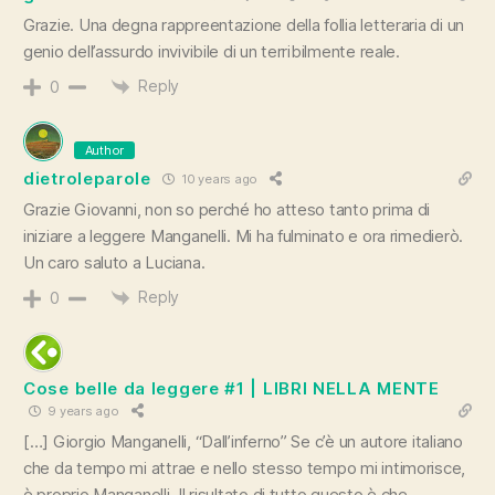
Grazie. Una degna rappreentazione della follia letteraria di un
genio dell’assurdo invivibile di un terribilmente reale.
Reply
0
Author
dietroleparole
10 years ago
Grazie Giovanni, non so perché ho atteso tanto prima di
iniziare a leggere Manganelli. Mi ha fulminato e ora rimedierò.
Un caro saluto a Luciana.
Reply
0
Cose belle da leggere #1 | LIBRI NELLA MENTE
9 years ago
[…] Giorgio Manganelli, “Dall’inferno” Se c’è un autore italiano
che da tempo mi attrae e nello stesso tempo mi intimorisce,
è proprio Manganelli. Il risultato di tutto questo è che