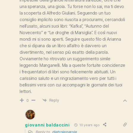
una speranza, una gioia. Tu forse non lo sai, ma ti devo
la scoperta di Alfredo Giuliani. Seguendo un tuo
consiglio implicito sono riuscita a procurarmi, cercandoli
nell’usato, alcuni suoi libri: “Kafka”, “Autunno del
Novecento” e “Le droghe di Marsiglia”. E così nuovi
mondi mi si sono aperti. Seguire questo filo di Arianna
che si dipana da un libro all’altro è davvero un
divertimento, nel senso più esatto della parola.
Ovviamente ho ritrovato un suggerimento simile
leggendo Manganelli. Ma a queste fortuite coincidenze
i frequentatori di libri sono felicemente abituati. Un
carissimo saluto e un ringraziamento vero per tutti i
bellissimi versi con cui accompagni le giornate dei tuoi
lettori.
Reply
0
giovanni baldaccini
10 years ago
Reply to
dietroleparole