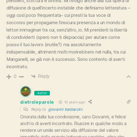
pensiero, scrittura e sintesi. Mi rivolgo anche alla tua opera di
diffusione di quell’incerto instabile che definiamo letteratura –
oggi così poco frequentata- cui presti la tua voce di
soccorso per propagarne l’insicura presenza a un mondo di
lettori immaginari tra cui, senz’altro, io. Mi prenderò la libertà
di condividerti (spero non ti dispiaccia) per aiutare come
posso il tuo lavoro (inutile?) ma assolutamente
indispensabile, altrimenti molti morirebbero nel nulla, tra cui
Manganelli, se già non è successo. Sono contento di averti
incontrato.
Reply
0
Author
dietroleparole
10 years ago
Reply to
giovanni baldaccini
Onorata dalla tua condivisione, caro Giovanni, e felice
anch’io di averti incontrato. Riuscire in qualche modo a
rendere un umile servizio alla diffusione del valore
irripetibile della grande letteratura sarebbe, oltre che