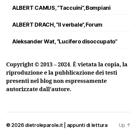
ALBERT CAMUS, “Taccuini”, Bompiani
ALBERT DRACH, “Il verbale”, Forum
Aleksander Wat, “Lucifero disoccupato”
ALFRED DÖBLIN, “L’assassinio di un
Copyright © 2013 – 2024
.
È vietata la copia, la
ranuncolo”, Oscar Mondadori
riproduzione e la pubblicazione dei testi
presenti nel blog non espressamente
Andreev, “Lazzaro e altre novelle”
autorizzate dall'autore.
ANDRZEJ KUŚNIEWICZ, “Lezione di lingua
morta”, Sellerio
Angelo Maria Ripellino, “Il trucco e l’anima. I
© 2026
dietroleparole.it | appunti di lettura
Up
↑
maestri della regia nel teatro russo del