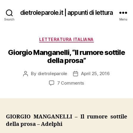
dietroleparole.it | appunti di lettura
Search
Menu
Categories
LETTERATURA ITALIANA
Giorgio Manganelli, “Il rumore sottile
della prosa”
By
dietroleparole
April 25, 2016
Post
Post
author
date
on
7 Comments
Giorgio
Manganelli,
“Il
rumore
sottile
GIORGIO MANGANELLI – Il rumore sottile
della
della prosa – Adelphi
prosa”