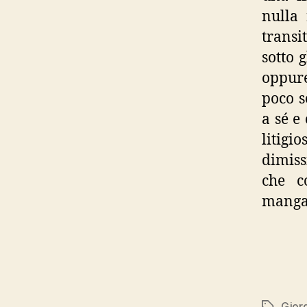
nulla 
transi
sotto 
oppur
poco s
a sé e
litigio
dimiss
che c
mangan
Gior