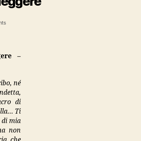
 leggere”
on
ts
Giorgio
Manganelli,
“Tragedie
da
ere –
leggere”
ibo, né
ndetta,
acro di
ulla… Ti
à di mia
 ma non
cia che