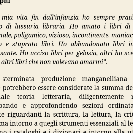
lphi
 mia vita fin dall’infanzia ho sempre prati
o di lussuria libraria. Ho amato i libri d
nale, poligamico, vizioso, incontinente, maniac
o e stuprato libri. Ho abbandonato libri i
sante. Ho ucciso libri per gelosia, altri ho sc
i altri libri che non volevano amarmi”.
 sterminata produzione manganelliana 
 potrebbero essere considerate la summa de
nale teoria letteraria, diligentemente r
ppando e approfondendo sezioni ordinat
te riguardanti la scrittura, la lettura, la crit
ma intorno a quegli strumenti essenziali al le
no i cataloghi e i dizionari e intorno alla uti