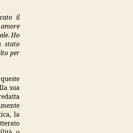
della
prosa”
cato il
i amore
ale. Ho
n stato
elto per
queste
lla sua
edatta
amente
ica, la
tterato
lità, o