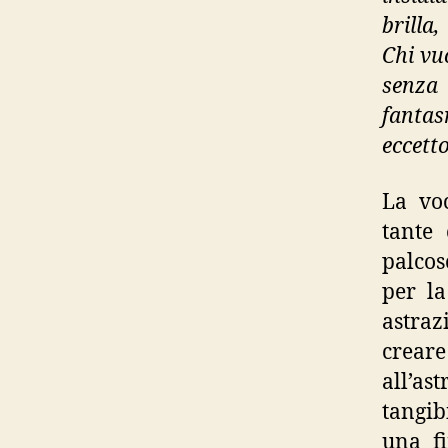
brilla
Chi vu
senza 
fanta
eccetto
La vo
tante 
palcos
per la
astraz
creare
all’as
tangib
una fi