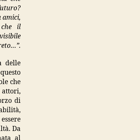
futuro?
 amici,
 che il
sibile
greto…”.
 delle
 questo
ole che
attori,
orzo di
bilità,
 essere
ltà. Da
mata al