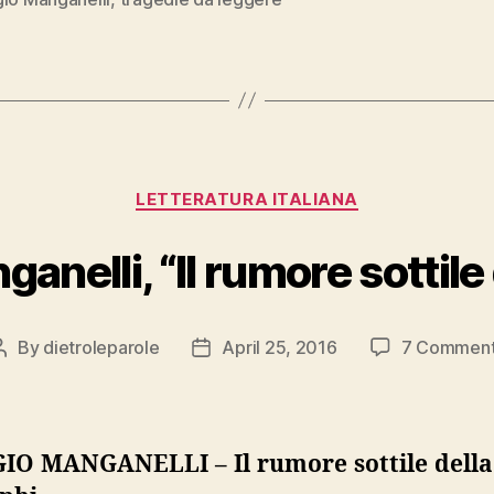
leggere””
Categories
LETTERATURA ITALIANA
anelli, “Il rumore sottile
By
dietroleparole
April 25, 2016
7 Commen
Post
Post
author
date
IO MANGANELLI – Il rumore sottile della