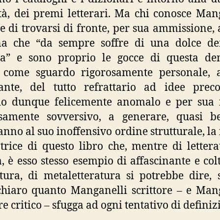
ità, dei premi letterari. Ma chi conosce Man
e di trovarsi di fronte, per sua ammissione,
na che “da sempre soffre di una dolce d
ria” e sono proprio le gocce di questa de
 come sguardo rigorosamente personale, a
ante, del tutto refrattario ad idee preco
do dunque felicemente anomalo e per sua 
osamente sovversivo, a generare, quasi be
anno al suo inoffensivo ordine strutturale, la
trice di questo libro che, mentre di lettera
, è esso stesso esempio di affascinante e col
atura, di metaletteratura si potrebbe dire,
chiaro quanto Manganelli scrittore – e Man
re critico – sfugga ad ogni tentativo di definiz