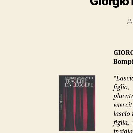
Giorgio 
P
a
GIOR
Bompi
“Lasci
figlio
placat
esercit
lascio 
figlia
insidi