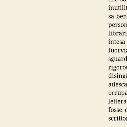
inutil
sa ben
perso
libra
intesa
fuorvi
sguar
rigor
dising
adesca
occupa
letter
fosse 
scritto