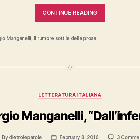
“Giorgio
CONTINUE READING
Manganelli
“Il
rumore
gio Manganelli
,
Il rumore sottile della prosa
sottile
della
prosa””
Categories
LETTERATURA ITALIANA
gio Manganelli, “Dall’inf
By
dietroleparole
February 8, 2016
3 Comme
ost
Post