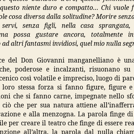
, questo niente duro e compatto… Chi vuole 
ole cosa diversa dalla solitudine? Morire senza
servi, senza figli, nella casa sprangata,
sma possa gustare ancora, totalmente invi
 ad altri fantasmi invidiosi, quel mio nulla se
ce del Don Giovanni manganelliano è una
che, poderose e incalzanti, risuonano su
cenico così volatile e impreciso, luogo di par
 loro stessa forza si fanno figure, figure e 
ioni che si fanno carne, impegnate nello sf
 ciò che per sua natura attiene all’inafferra
trazione e alla menzogna. La parola finge di
ile per creare il teatro che finge di essere rea
nzione all’altra, la parola dal nulla chia