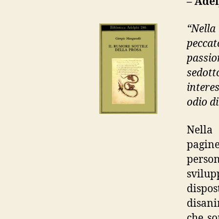
– Ade
“Nella
peccat
passio
sedott
interes
odio d
Nella
pagine
perso
svilu
dispos
disani
che so