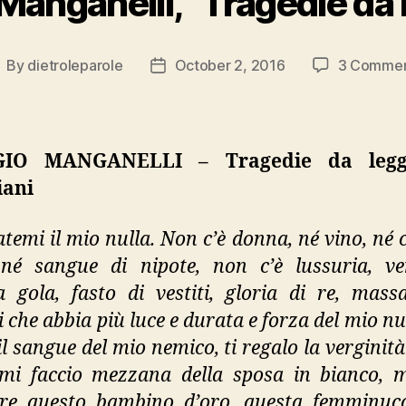
Manganelli, “Tragedie da
By
dietroleparole
October 2, 2016
3 Commen
ost
Post
uthor
date
GIO MANGANELLI – Tragedie da legg
ani
atemi il mio nulla. Non c’è donna, né vino, né c
, né sangue di nipote, non c’è lussuria, ve
a gola, fasto di vestiti, gloria di re, mass
i che abbia più luce e durata e forza del mio n
il sangue del mio nemico, ti regalo la verginit
, mi faccio mezzana della sposa in bianco,
are questo bambino d’oro, questa femminuc