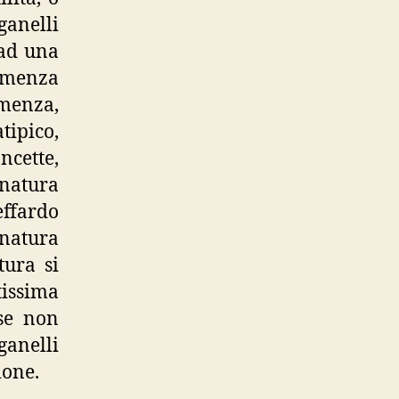
ganelli
 ad una
emenza
menza,
tipico,
ncette,
natura
ffardo
 natura
tura si
tissima
 se non
ganelli
ione.