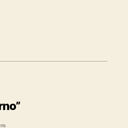
,
erno”
on
nts