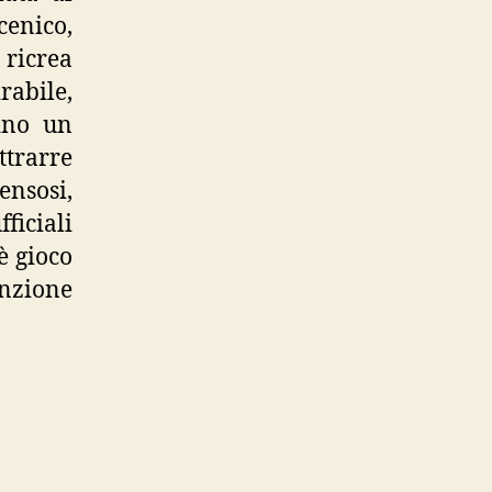
cenico,
 ricrea
rabile,
ino un
ttrarre
ensosi,
fficiali
è gioco
nzione
,