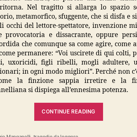
ritorna. Nel tragitto si allarga lo spazio s
torio, metamorfico, sfuggente, che si disfa e si
gli occhi del lettore-spettatore, invenzione mi
e provocatoria e dissacrante, oppure pers
ordida che comunque sa come agire, come a
 come permanere: “Voi uscirete di qui colti, p
si, uxoricidi, figli ribelli, mogli adultere, u
ionari; in ogni modo migliori”. Perché non c’
ome la finzione sappia irretire e la fi
elliana si dispiega all’ennesima potenza.
“Giorgio
CONTINUE READING
Manganelli
“Tragedie
da
gio Manganelli
,
tragedie da leggere