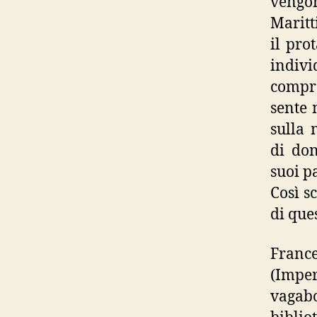
vengo
Maritt
il pro
indiv
compre
sente 
sulla 
di don
suoi p
Così s
di que
Franc
(Imper
vagabo