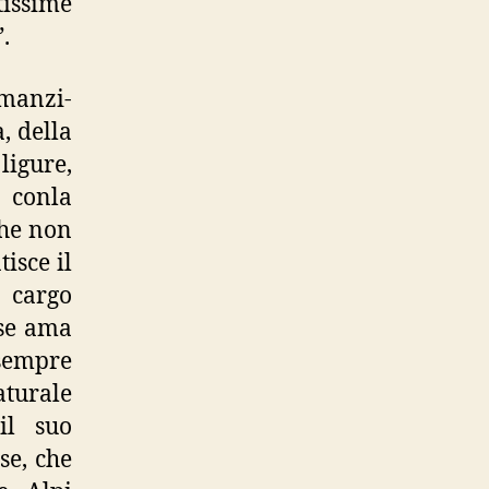
tissime
.
omanzi-
, della
ligure,
 conla
che non
isce il
i cargo
 se ama
 sempre
aturale
il suo
se, che