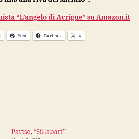
ista “L’angelo di Avrigue” su Amazon.it
l
Print
Facebook
X
Parise, “Sillabari”