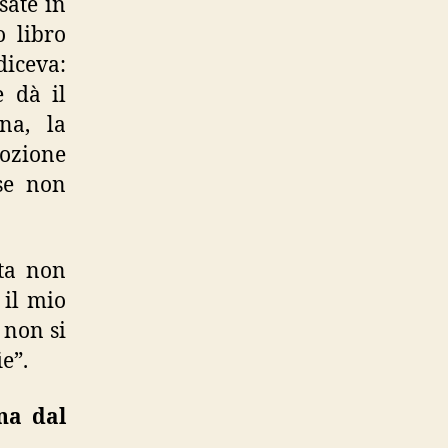
sate in
o libro
diceva:
e dà il
na, la
mozione
se non
ita non
 il mio
 non si
e”.
na dal