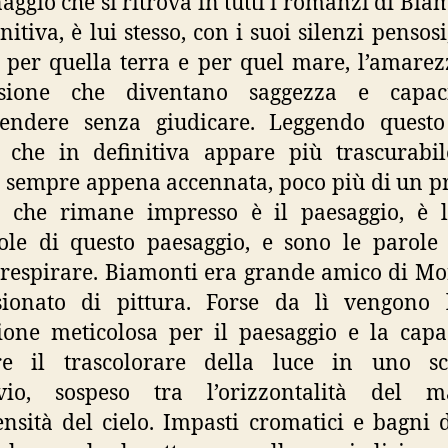
aggio che si ritrova in tutti i romanzi di Biam
nitiva, è lui stesso, con i suoi silenzi pensosi
per quella terra e per quel mare, l’amarez
lusione che diventano saggezza e capac
endere senza giudicare. Leggendo questo 
 che in definitiva appare più trascurabi
 sempre appena accennata, poco più di un pr
o che rimane impresso è il paesaggio, è l
le di questo paesaggio, e sono le parole
respirare. Biamonti era grande amico di Mor
sionato di pittura. Forse da lì vengono 
ione meticolosa per il paesaggio e la capa
ere il trascolorare della luce in uno sc
vio, sospeso tra l’orizzontalità del 
nsità del cielo. Impasti cromatici e bagni d