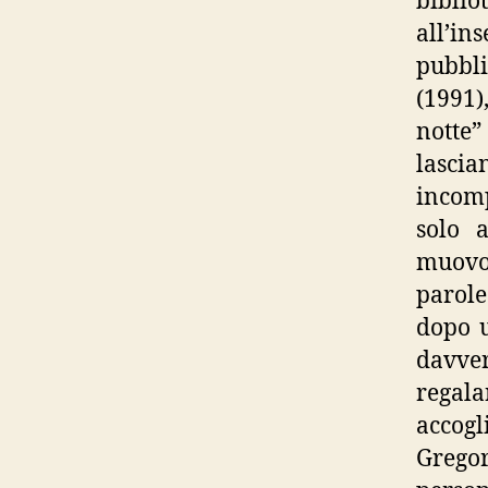
biblio
all’i
pubbli
(1991)
notte”
lasci
incomp
solo 
muovon
parole
dopo u
davver
regal
accogl
Gregor