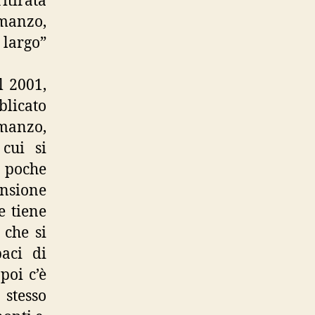
itirata
manzo,
 largo”
l 2001,
licato
omanzo,
cui si
e poche
ensione
e tiene
 che si
aci di
poi c’è
 stesso