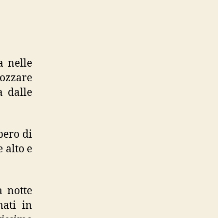
a nelle
cozzare
a dalle
bero di
 alto e
a notte
mati in