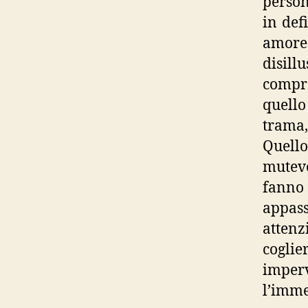
person
in defi
amore 
disil
compr
quello
trama,
Quell
mutevo
fanno 
appas
attenz
cogli
imper
l’imme