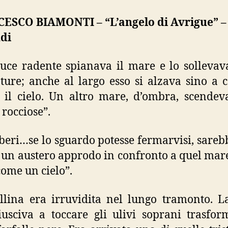
ESCO BIAMONTI – “L’angelo di Avrigue” –
di
uce radente spianava il mare e lo sollevav
ture; anche al largo esso si alzava sino a 
 il cielo. Un altro mare, d’ombra, scendev
 rocciose”.
lberi…se lo sguardo potesse fermarvisi, sareb
un austero approdo in confronto a quel mare
ome un cielo”.
llina era irruvidita nel lungo tramonto. L
usciva a toccare gli ulivi soprani trasfor