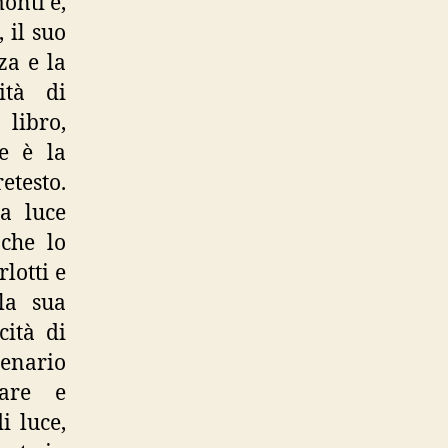
onti e,
, il suo
za e la
ità di
libro,
le è la
etesto.
a luce
 che lo
lotti e
la sua
cità di
enario
mare e
i luce,