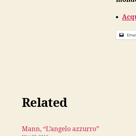
Acqu
Emai
Related
Mann, “L’angelo azzurro”