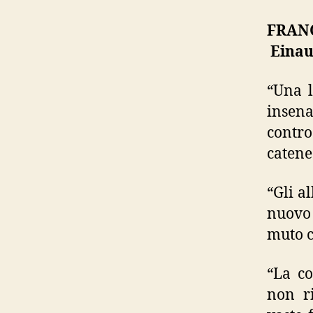
FRANC
Einau
“Una l
insena
contro
catene
“Gli a
nuovo 
muto c
“La co
non ri