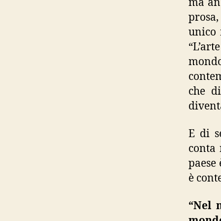
ma anc
prosa,
unico 
“L’art
mondo
contem
che d
divent
E di s
conta 
paese 
è cont
“Nel 
mondo 