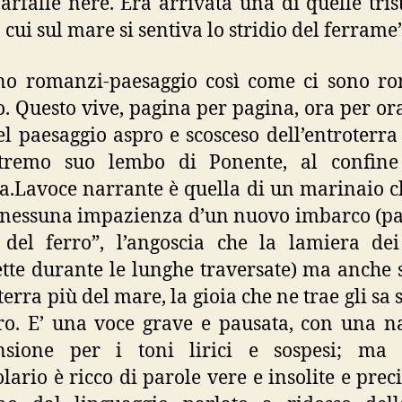
farfalle nere. Era arrivata una di quelle tris
 cui sul mare si sentiva lo stridio del ferrame”
no romanzi-paesaggio così come ci sono r
to. Questo vive, pagina per pagina, ora per ora
el paesaggio aspro e scosceso dell’entroterra 
estremo suo lembo di Ponente, al confine
a.Lavoce narrante è quella di un marinaio 
nessuna impazienza d’un nuovo imbarco (pat
del ferro”, l’angoscia che la lamiera de
tte durante le lunghe traversate) ma anche
 terra più del mare, la gioia che ne trae gli sa
o. E’ una voce grave e pausata, con una n
nsione per i toni lirici e sospesi; ma 
lario è ricco di parole vere e insolite e preci