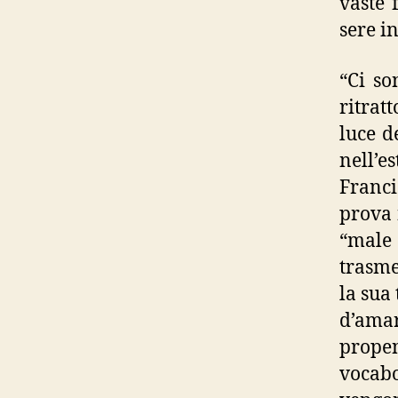
vaste 
sere in
“Ci so
ritrat
luce d
nell’
Franci
prova 
“male 
trasme
la sua
d’amar
prope
vocabo