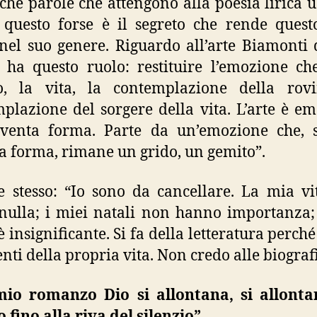
he parole che attengono alla poesia lirica u
 questo forse è il segreto che rende quest
nel suo genere. Riguardo all’arte Biamonti 
e ha questo ruolo: restituire l’emozione ch
, la vita, la contemplazione della rovi
plazione del sorgere della vita. L’arte è e
iventa forma. Parte da un’emozione che, 
a forma, rimane un grido, un gemito”.
e stesso: “Io sono da cancellare. La mia v
nulla; i miei natali non hanno importanza;
è insignificante. Si fa della letteratura perché
enti della propria vita. Non credo alle biografi
mio romanzo Dio si allontana, si allonta
fino alla riva del silenzio”.