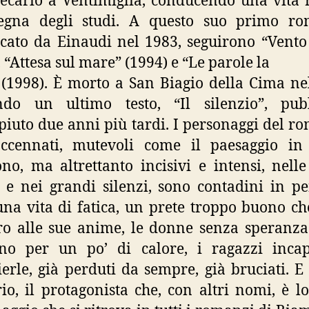
tecario a Ventimiglia, conducendo una vita r
nsegna degli studi. A questo suo primo ro
cato da Einaudi nel 1983, seguirono “Vento
, “Attesa sul mare” (1994) e “Le parole la
 (1998). È morto a San Biagio della Cima ne
ando un ultimo testo, “Il silenzio”, pubb
iuto due anni più tardi. I personaggi del r
accennati, mutevoli come il paesaggio in 
o, ma altrettanto incisivi e intensi, nell
 e nei grandi silenzi, sono contadini in p
na vita di fatica, un prete troppo buono ch
o alle sue anime, le donne senza speranza
ano per un po’ di calore, i ragazzi incap
ierle, già perduti da sempre, già bruciati. E 
io, il protagonista che, con altri nomi, è lo