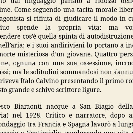
no dal linguaggio parlato a ridosso dell
ime. Come seguendo una tacita morale liber
tagonista si rifiuta di giudicare il modo in c
iduo spende la propria vita; ma vo
ndere cos’è quella spinta di autodistruzione
nell’aria; e i suoi andirivieni lo portano a i
morte misteriosa d’un giovane. Quattro per
ne, ognuna con una sua ossessione, incro
assi; ma le solitudini sommandosi non s’annu
criveva Italo Calvino presentando il primo 
sto grande e schivo scrittore ligure.
esco Biamonti nacque a San Biagio dell
ia) nel 1928. Critico e narratore, dopo 
ndaggio tra Francia e Spagna lavorò a lun