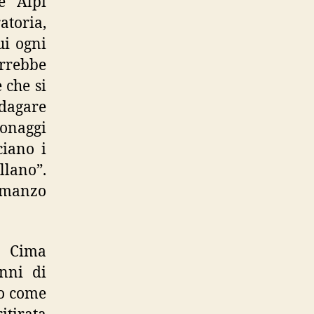
e Alpi
atoria,
ui ogni
rrebbe
 che si
ndagare
sonaggi
ciano i
llano”.
romanzo
a Cima
anni di
go come