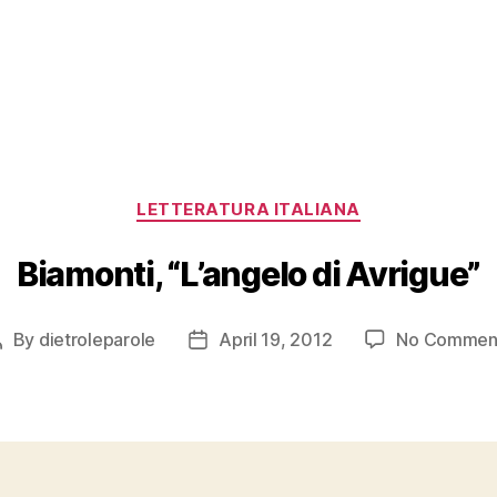
Categories
LETTERATURA ITALIANA
Biamonti, “L’angelo di Avrigue”
By
dietroleparole
April 19, 2012
No Commen
Post
Post
author
date