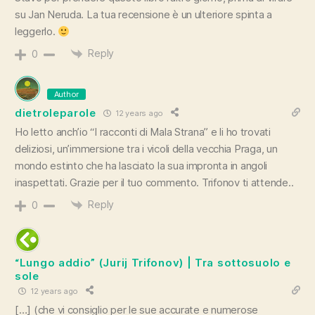
su Jan Neruda. La tua recensione è un ulteriore spinta a
leggerlo.
Reply
0
Author
dietroleparole
12 years ago
Ho letto anch’io “I racconti di Mala Strana” e li ho trovati
deliziosi, un’immersione tra i vicoli della vecchia Praga, un
mondo estinto che ha lasciato la sua impronta in angoli
inaspettati. Grazie per il tuo commento. Trifonov ti attende..
Reply
0
“Lungo addio” (Jurij Trifonov) | Tra sottosuolo e
sole
12 years ago
[…] (che vi consiglio per le sue accurate e numerose