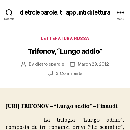
dietroleparole.it | appunti di lettura
Search
Menu
Categories
LETTERATURA RUSSA
Trifonov, “Lungo addio”
By
dietroleparole
March 29, 2012
Post
Post
author
date
on
3 Comments
Trifonov,
“Lungo
addio”
JURIJ TRIFONOV – “Lungo addio” – Einaudi
La trilogia “Lungo addio”,
composta da tre romanzi brevi (“Lo scambio”,