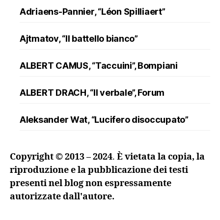
Adriaens-Pannier, “Léon Spilliaert”
Ajtmatov, “Il battello bianco”
ALBERT CAMUS, “Taccuini”, Bompiani
ALBERT DRACH, “Il verbale”, Forum
Aleksander Wat, “Lucifero disoccupato”
ALFRED DÖBLIN, “L’assassinio di un
Copyright © 2013 – 2024
.
È vietata la copia, la
ranuncolo”, Oscar Mondadori
riproduzione e la pubblicazione dei testi
presenti nel blog non espressamente
Andreev, “Lazzaro e altre novelle”
autorizzate dall'autore.
ANDRZEJ KUŚNIEWICZ, “Lezione di lingua