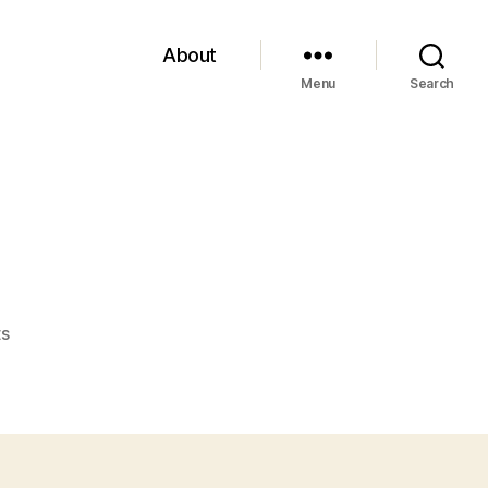
About
Menu
Search
on
s
Sabbatini,
“Gli
occhi
magri”