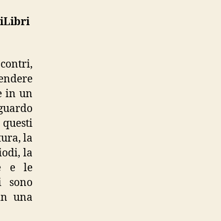
iLibri
contri,
rendere
e in un
sguardo
questi
ura, la
odi, la
e e le
i sono
 in una