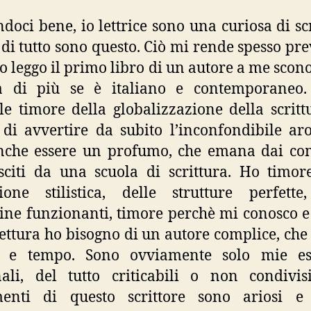
doci bene, io lettrice sono una curiosa di scr
di tutto sono questo. Ciò mi rende spesso pr
 leggo il primo libro di un autore a me scono
a di più se è italiano e contemporaneo.
ile timore della globalizzazione della scritt
di avvertire da subito l’inconfondibile ar
nche essere un profumo, che emana dai com
sciti da una scuola di scrittura. Ho timor
ione stilistica, delle strutture perfette
ne funzionanti, timore perchè mi conosco e
lettura ho bisogno di un autore complice, che
o e tempo. Sono ovviamente solo mie es
ali, del tutto criticabili o non condivisi
menti di questo scrittore sono ariosi e f