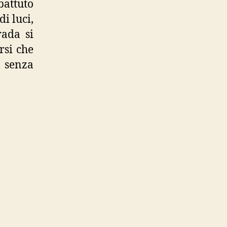
battuto
i luci,
rada si
rsi che
o senza