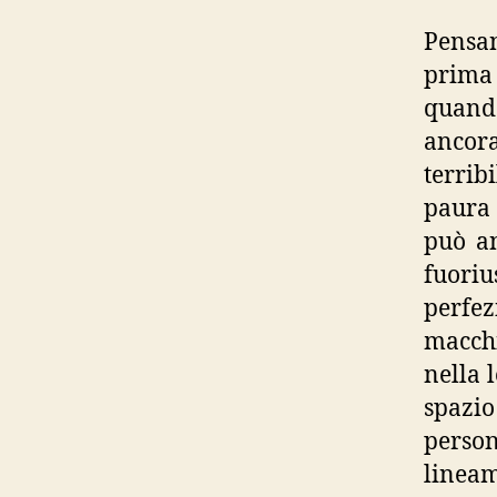
Pensan
prima 
quando
ancor
terrib
paura 
può a
fuoriu
perfez
macchi
nella 
spazi
person
linea