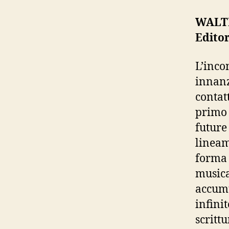
WALTE
Edito
L’inco
innanz
contat
primo 
futur
lineam
forma 
music
accum
infini
scrittu