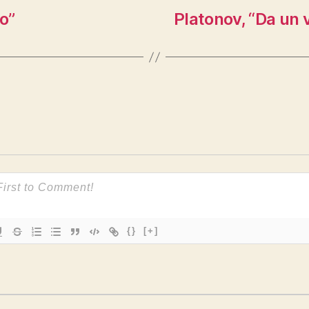
no”
Platonov, “Da un v
{}
[+]