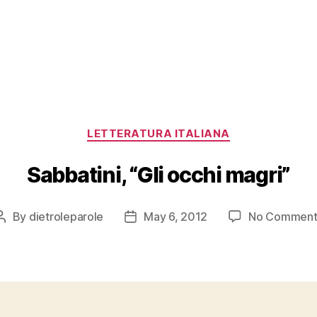
Categories
LETTERATURA ITALIANA
Sabbatini, “Gli occhi magri”
By
dietroleparole
May 6, 2012
No Comment
Post
Post
author
date