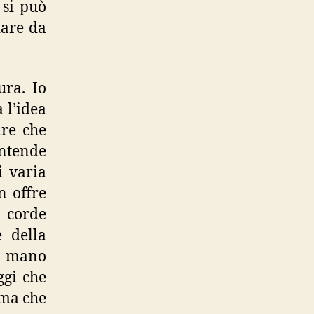
 si può
iare da
ura. Io
 l’idea
are che
ntende
i varia
n offre
e corde
e della
r mano
ggi che
 ma che