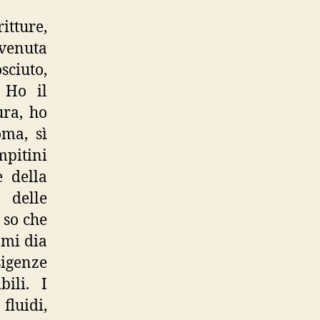
itture,
evenuta
sciuto,
 Ho il
ura, ho
oma, sì
pitini
e della
, delle
 so che
 mi dia
igenze
bili. I
luidi,