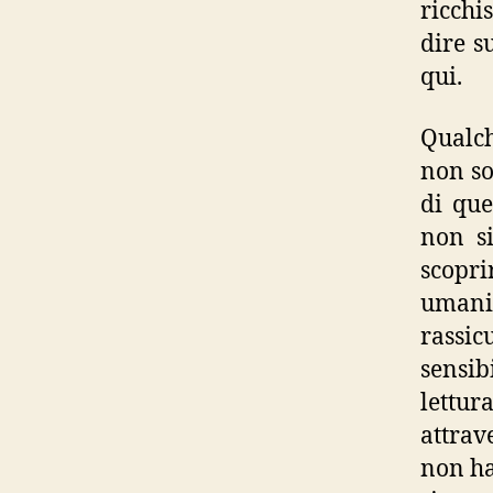
ricchi
dire s
qui.
Qualch
non so
di que
non s
scopri
umanit
rassic
sensib
lettu
attrav
non ha