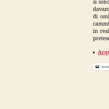
si son
davant
di omb
cammin
in rea
pretes
Acqu
Emai