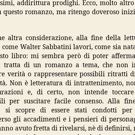
ssimi, addirittura prodighi. Ecco, molto altro
u questo romanzo, ma ritengo doveroso iniz
e altra considerazione, alla fine della lett
 come Walter Sabbatini lavori, come sia nata
sto libro: mi sembra però di poter afferm
i tratta di un romanzo a tema, che non i
re verità o rappresentare possibili ritratti d
à. Non è letteratura di intrattenimento, no
urazioni e, di certo, non intende toccar
ili per suscitare facile consenso. Alla fin
ra si scopre di essere stati condotti pe
erso gli accadimenti e i pensieri di persona
nno avuto fretta di rivelarsi, nè di definirsi,