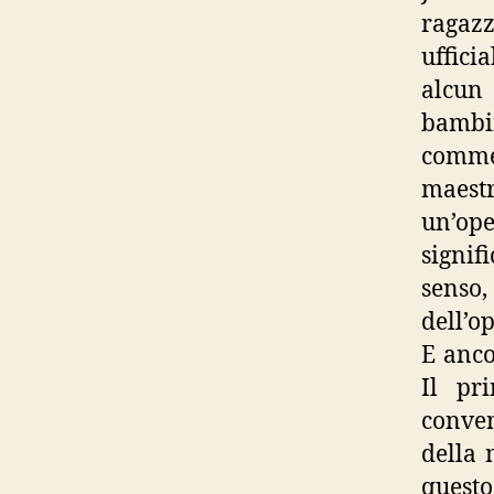
ragaz
uffici
alcun 
bambin
comme
maestr
un’op
signi
senso
dell’o
E anco
Il pr
conven
della 
questo