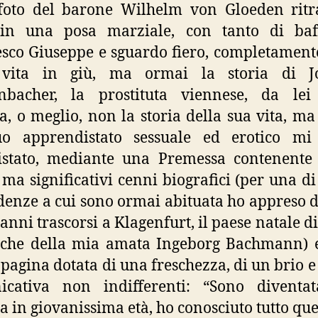
foto del barone Wilhelm von Gloeden ritr
 in una posa marziale, con tanto di baff
sco Giuseppe e sguardo fiero, completamen
 vita in giù, ma ormai la storia di Jo
nbacher, la prostituta viennese, da lei 
a, o meglio, non la storia della sua vita, ma
uo apprendistato sessuale ed erotico mi
istato, mediante una Premessa contenente 
 ma significativi cenni biografici (per una di
denze a cui sono ormai abituata ho appreso d
 anni trascorsi a Klagenfurt, il paese natale di
che della mia amata Ingeborg Bachmann) 
pagina dotata di una freschezza, di un brio e
icativa non indifferenti: “Sono diventa
a in giovanissima età, ho conosciuto tutto que