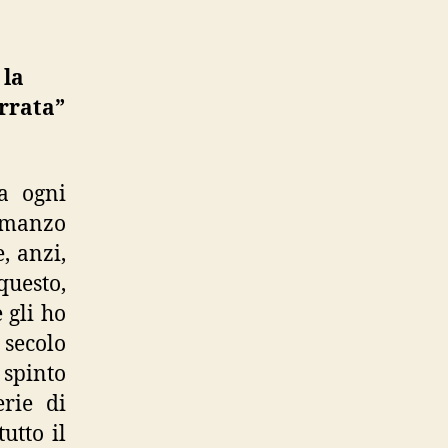
la
storia
di
 la
una
arrata”
prostituta
viennese
da
lei
a ogni
stessa
omanzo
narrata”
, anzi,
questo,
 gli ho
 secolo
 spinto
erie di
tutto il