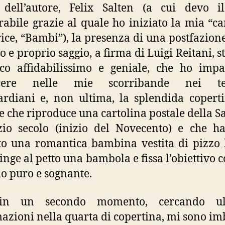
dell’autore, Felix Salten (a cui devo il
bile grazie al quale ho iniziato la mia “ca
trice, “Bambi”), la presenza di una postfazione
o e proprio saggio, a firma di Luigi Reitani, s
ico affidabilissimo e geniale, che ho imp
cere nelle mie scorribande nei ter
rdiani e, non ultima, la splendida copert
 che riproduce una cartolina postale della S
zio secolo (inizio del Novecento) e che 
to una romantica bambina vestita di pizzo
ringe al petto una bambola e fissa l’obiettivo 
o puro e sognante.
in un secondo momento, cercando ult
azioni nella quarta di copertina, mi sono im