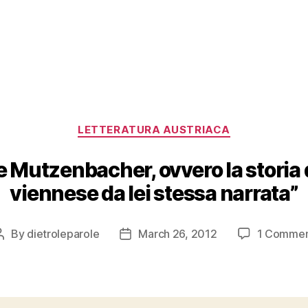
Categories
LETTERATURA AUSTRIACA
e Mutzenbacher, ovvero la storia 
viennese da lei stessa narrata”
By
dietroleparole
March 26, 2012
1 Comme
Post
Post
author
date