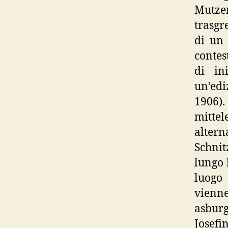
Mutze
trasgr
di un 
contes
di in
un’ed
1906)
mittel
altern
Schnit
lungo 
luogo
vienn
asburg
Josefi