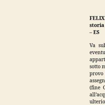
FELIX
storia
– ES
Va su
event
appart
sotto 
provo 
assegn
(fine 
all’ac
ulterio