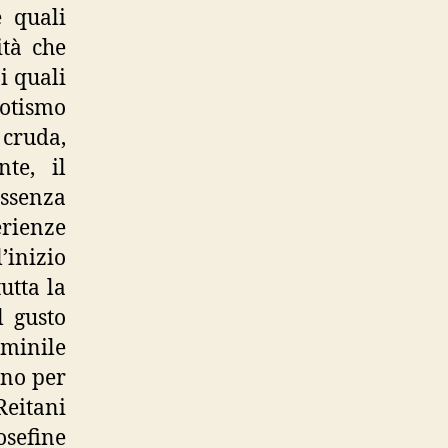
e quali
ità che
i quali
rotismo
 cruda,
te, il
assenza
erienze
’inizio
utta la
l gusto
mminile
ino per
Reitani
osefine