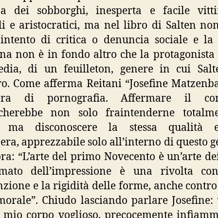
za dei sobborghi, inesperta e facile vitt
ali e aristocratici, ma nel libro di Salten non
intento di critica o denuncia sociale e l
a non è in fondo altro che la protagonista
dia, di un feuilleton, genere in cui Salt
o. Come afferma Reitani “Josefine Matzenb
era di pornografia. Affermare il con
ficherebbe non solo fraintenderne totalme
, ma disconoscere la stessa qualità es
pera, apprezzabile solo all’interno di questo g
ra: “L’arte del primo Novecento è un’arte dei
imato dell’impressione è una rivolta con
zione e la rigidità delle forme, anche contro
morale”. Chiudo lasciando parlare Josefine:
 mio corpo voglioso, precocemente infiam