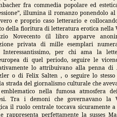
nbacher fra commedia popolare ed estetica
essione”, illumina il romanzo ponendolo al
vero e proprio caso letterario e collocand
to della fioritura di letteratura erotica nella
izio Novecento (il libro apparve anon
izione privata di mille esemplari numera
. Interessantissimo, per chi ama la lette
europea di quel periodo, seguire le vice
ativamente lo attribuivano alla penna di
zler o di Felix Salten , o seguire lo stesso
la strada del giornalismo culturale che aveva
 emblematico nella fumosa atmosfera dei
esi. Tra i demoni che governavano la 
ica il ruolo centrale toccava sicuramente a
ne rappresenta perfettamente la susses Ma