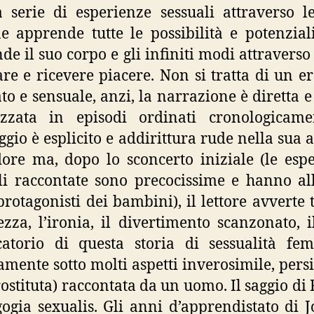
a serie di esperienze sessuali attraverso l
ne apprende tutte le possibilità e potenzial
de il suo corpo e gli infiniti modi attraverso 
re e ricevere piacere. Non si tratta di un e
ato e sensuale, anzi, la narrazione è diretta e
izzata in episodi ordinati cronologicamen
ggio è esplicito e addirittura rude nella sua 
ore ma, dopo lo sconcerto iniziale (le esp
li raccontate sono precocissime e hanno all
rotagonisti dei bambini), il lettore avverte t
ezza, l’ironia, il divertimento scanzonato, i
atorio di questa storia di sessualità fe
amente sotto molti aspetti inverosimile, pers
ostituta) raccontata da un uomo. Il saggio di 
ogia sexualis. Gli anni d’apprendistato di J