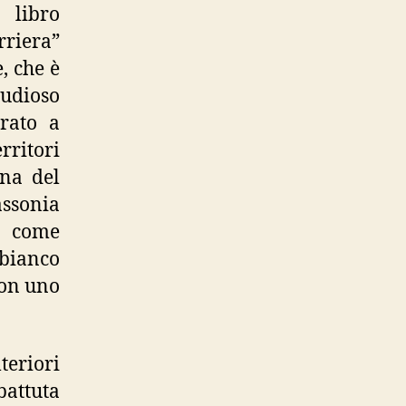
 libro
rriera”
, che è
tudioso
arato a
ritori
ina del
assonia
ha come
 bianco
con uno
eriori
battuta