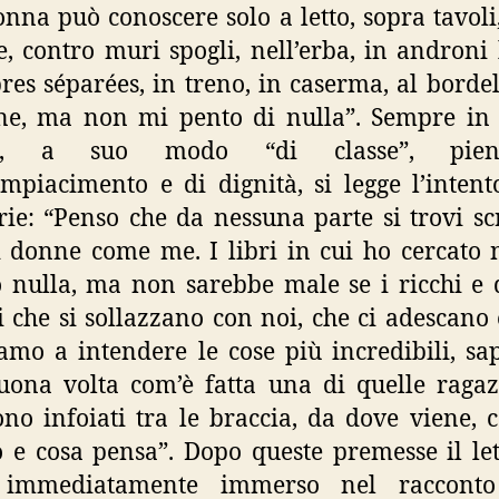
nna può conoscere solo a letto, sopra tavoli,
, contro muri spogli, nell’erba, in androni 
es séparées, in treno, in caserma, al bordel
ne, ma non mi pento di nulla”. Sempre in
pit, a suo modo “di classe”, pie
mpiacimento e di dignità, si legge l’intent
e: “Penso che da nessuna parte si trovi scr
i donne come me. I libri in cui ho cercato
 nulla, ma non sarebbe male se i ricchi e d
i che si sollazzano con noi, che ci adescano 
amo a intendere le cose più incredibili, sa
ona volta com’è fatta una di quelle raga
ono infoiati tra le braccia, da dove viene, 
o e cosa pensa”. Dopo queste premesse il let
 immediatamente immerso nel racconto