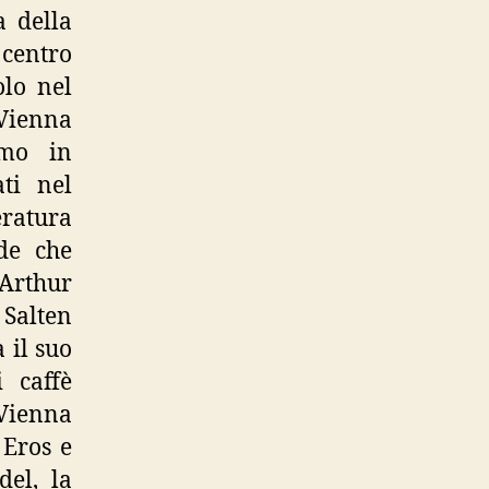
 della
 centro
olo nel
 Vienna
imo in
ti nel
ratura
nde che
 Arthur
 Salten
 il suo
 caffè
Vienna
 Eros e
del, la