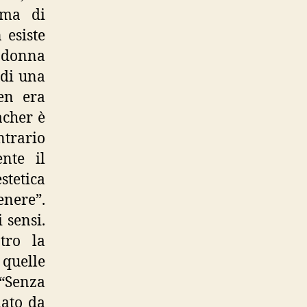
ima di
 esiste
a donna
 di una
en era
acher è
trario
nte il
tetica
enere”.
 sensi.
tro la
 quelle
 “Senza
mato da