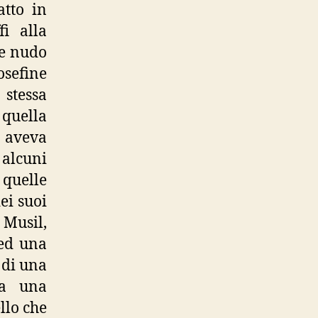
atto in
i alla
te nudo
sefine
stessa
 quella
 aveva
alcuni
 quelle
ei suoi
 Musil,
ed una
 di una
ta una
llo che