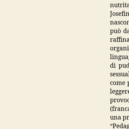
nutrit
Josefi
nascon
può da
raffin
organ
lingua
di pud
sessua
come p
legger
provoc
(franc
una pr
“Pedag