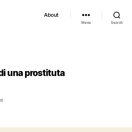
About
Menu
Search
di una prostituta
on
nt
Salten,
“Josefine
Mutzenbacher,
ovvero