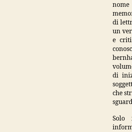
nome 
memora
di let
un ver
e crit
conos
bernha
volume
di ini
sogget
che st
sguard
Solo 
inform