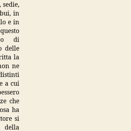
 sedie,
bui, in
lo e in
 questo
no di
o delle
itta la
 non ne
istinti
e a cui
pessero
zze che
cosa ha
tore si
 della