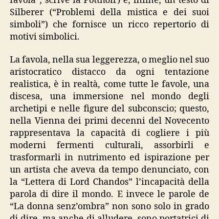
favola”, scrive la Potthoff) e, infine, un testo di
Silberer (“Problemi della mistica e dei suoi
simboli”) che fornisce un ricco repertorio di
motivi simbolici.
La favola, nella sua leggerezza, o meglio nel suo
aristocratico distacco da ogni tentazione
realistica, è in realtà, come tutte le favole, una
discesa, una immersione nel mondo degli
archetipi e nelle figure del subconscio; questo,
nella Vienna dei primi decenni del Novecento
rappresentava la capacità di cogliere i più
moderni fermenti culturali, assorbirli e
trasformarli in nutrimento ed ispirazione per
un artista che aveva da tempo denunciato, con
la “Lettera di Lord Chandos” l’incapacità della
parola di dire il mondo. E invece le parole de
“La donna senz’ombra” non sono solo in grado
di dire, ma anche di alludere, sono portatrici di