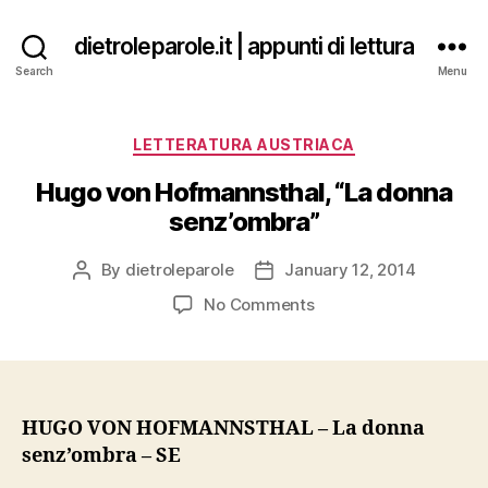
dietroleparole.it | appunti di lettura
Search
Menu
Categories
LETTERATURA AUSTRIACA
Hugo von Hofmannsthal, “La donna
senz’ombra”
By
dietroleparole
January 12, 2014
Post
Post
author
date
on
No Comments
Hugo
von
Hofmannsthal,
“La
donna
HUGO VON HOFMANNSTHAL – La donna
senz’ombra”
senz’ombra – SE