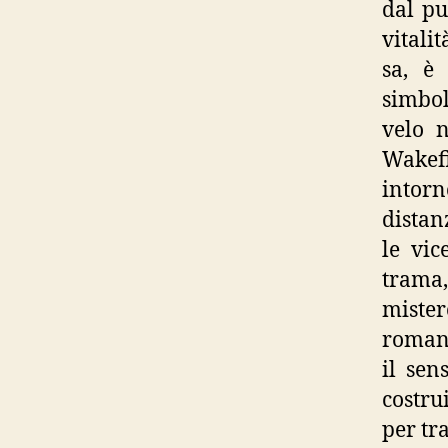
dal pu
vitali
sa, è
simbol
velo n
Wakefi
intor
distan
le vic
trama,
miste
romanzo
il sen
costru
per tr