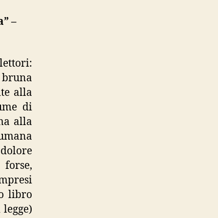
” –
ettori:
 bruna
te alla
lume di
ma alla
i umana
 dolore
 forse,
mpresi
o libro
 legge)