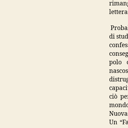
riman
lettera
Probab
di stu
confe
conseg
polo 
nascos
distru
capaci
ciò pe
mondo 
Nuova
Un “Fa