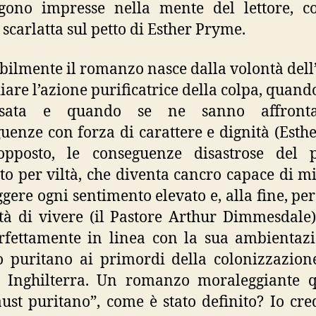
gono impresse nella mente del lettore, c
 scarlatta sul petto di Esther Pryme.
ilmente il romanzo nasce dalla volontà dell
diare l’azione purificatrice della colpa, quand
ssata e quando se ne sanno affront
uenze con forza di carattere e dignità (Esther
opposto, le conseguenze disastrose del p
to per viltà, che diventa cancro capace di m
ggere ogni sentimento elevato e, alla fine, per
tà di vivere (il Pastore Arthur Dimmesdale)
rfettamente in linea con la sua ambientazi
puritano ai primordi della colonizzazion
 Inghilterra. Un romanzo moraleggiante q
ust puritano”, come è stato definito? Io cre