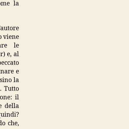
ome la
’autore
o viene
are le
) e, al
eccato
inare e
sino la
. Tutto
one: il
e della
uindi?
do che,