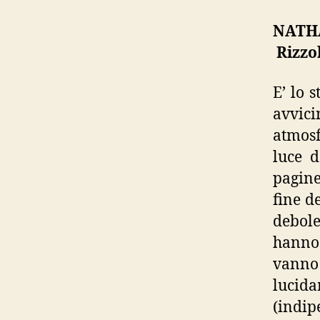
NATHA
Rizzol
E’ lo 
avvic
atmosf
luce d
pagine
fine d
debole
hanno 
vanno
lucida
(indip