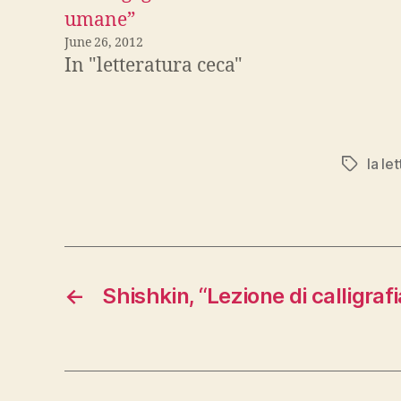
umane”
June 26, 2012
In "letteratura ceca"
la le
Tags
←
Shishkin, “Lezione di calligrafi