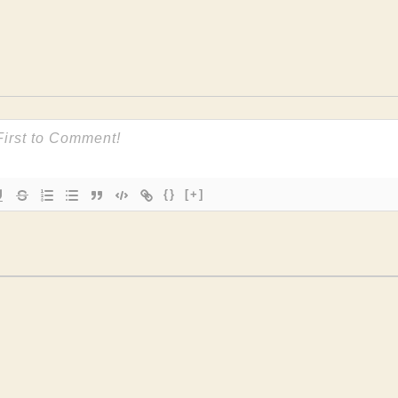
{}
[+]