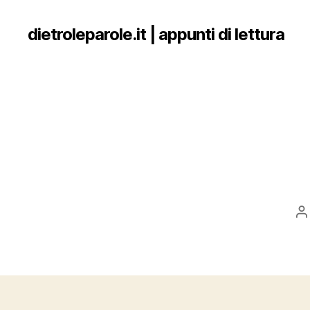
dietroleparole.it | appunti di lettura
P
a