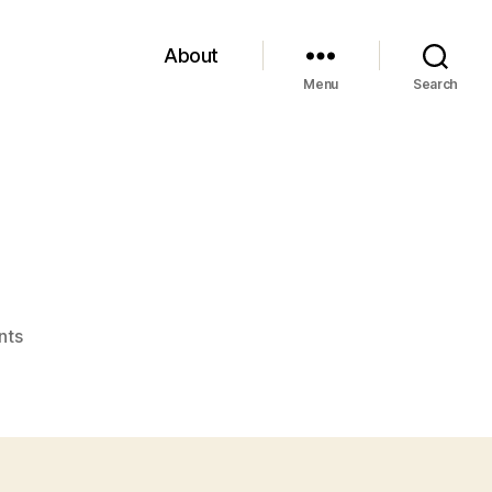
About
Menu
Search
”
on
nts
Hawthorne,
“La
lettera
scarlatta”