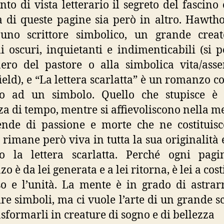
nto di vista letterario il segreto del fascino 
tà di queste pagine sia però in altro. Hawtho
 uno scrittore simbolico, un grande creat
i oscuri, inquietanti e indimenticabili (si p
ero del pastore o alla simbolica vita/ass
eld), e “La lettera scarlatta” è un romanzo co
no ad un simbolo. Quello che stupisce è 
za di tempo, mentre si affievoliscono nella 
ende di passione e morte che ne costituis
 rimane però viva in tutta la sua originalità e
ro la lettera scarlatta. Perché ogni pagi
 è da lei generata e a lei ritorna, è lei a cos
so e l’unità. La mente è in grado di astrar
ire simboli, ma ci vuole l’arte di un grande sc
asformarli in creature di sogno e di bellezza