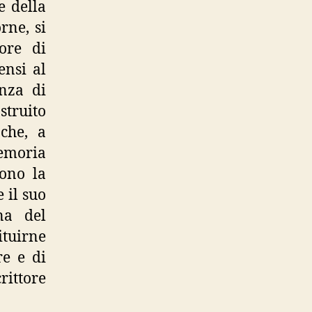
e della
rne, si
ore di
ensi al
enza di
struito
che, a
memoria
cono la
 il suo
na del
tituirne
re e di
rittore