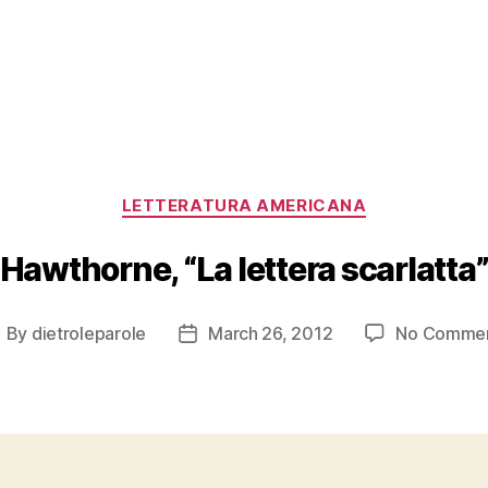
Categories
LETTERATURA AMERICANA
Hawthorne, “La lettera scarlatta
By
dietroleparole
March 26, 2012
No Comme
ost
Post
uthor
date