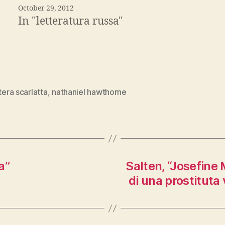
October 29, 2012
In "letteratura russa"
ttera scarlatta
,
nathaniel hawthorne
a”
Salten, “Josefine
di una prostituta