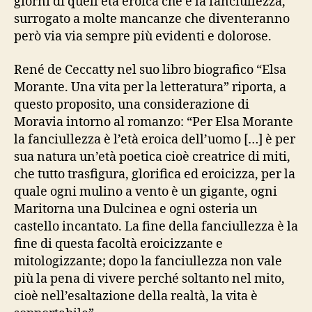
giorni di quell’età eroica che è la fanciullezza,
surrogato a molte mancanze che diventeranno
però via via sempre più evidenti e dolorose.
René de Ceccatty nel suo libro biografico “Elsa
Morante. Una vita per la letteratura” riporta, a
questo proposito, una considerazione di
Moravia intorno al romanzo: “Per Elsa Morante
la fanciullezza è l’età eroica dell’uomo […] è per
sua natura un’età poetica cioè creatrice di miti,
che tutto trasfigura, glorifica ed eroicizza, per la
quale ogni mulino a vento è un gigante, ogni
Maritorna una Dulcinea e ogni osteria un
castello incantato. La fine della fanciullezza è la
fine di questa facoltà eroicizzante e
mitologizzante; dopo la fanciullezza non vale
più la pena di vivere perché soltanto nel mito,
cioè nell’esaltazione della realtà, la vita è