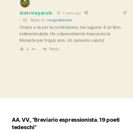
dietroleparole
5 years ago
Reply to
vengodalmare
Grazie a te per la condivisione, hai ragione: è un libro
indimenticabile. Ho colpevolmente trascurato la
Morante per troppi anni. Un carissimo saluto!
Reply
0
AA. VV., “Breviario espressionista. 19 poeti
tedeschi”