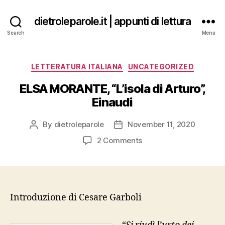
dietroleparole.it | appunti di lettura
Search
Menu
Categories
LETTERATURA ITALIANA
UNCATEGORIZED
ELSA MORANTE, “L’isola di Arturo”,
Einaudi
By
dietroleparole
November 11, 2020
Post
Post
author
date
on
2 Comments
ELSA
MORANTE,
“L’isola
di
Arturo”,
Introduzione di Cesare Garboli
Einaudi