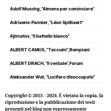
Adolf Muschg, “Almeno per cominciare”
Adriaens-Pannier, “Léon Spilliaert”
Ajtmatov, “Il battello bianco”
ALBERT CAMUS, “Taccuini”, Bompiani
ALBERT DRACH, “Il verbale”, Forum
Aleksander Wat, “Lucifero disoccupato”
ALFRED DÖBLIN, “L’assassinio di un
Copyright © 2013 – 2024
.
È vietata la copia, la
ranuncolo”, Oscar Mondadori
riproduzione e la pubblicazione dei testi
presenti nel blog non espressamente
Andreev, “Lazzaro e altre novelle”