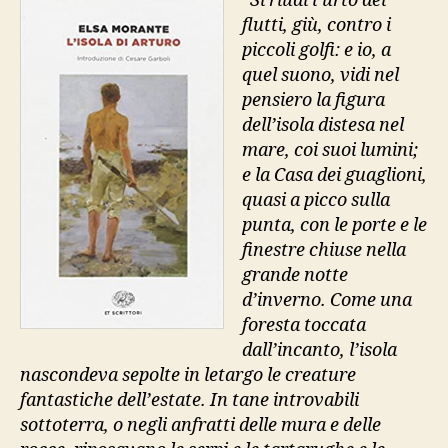
“Si riudì l’urto dei
flutti, giù, contro i
piccoli golfi: e io, a
quel suono, vidi nel
pensiero la figura
dell’isola distesa nel
mare, coi suoi lumini;
e la Casa dei guaglioni,
quasi a picco sulla
punta, con le porte e le
finestre chiuse nella
grande notte
d’inverno. Come una
foresta toccata
dall’incanto, l’isola
nascondeva sepolte in letargo le creature
fantastiche dell’estate. In tane introvabili
sottoterra, o negli anfratti delle mura e delle