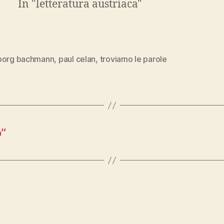
In "letteratura austriaca"
borg bachmann
,
paul celan
,
troviamo le parole
o”