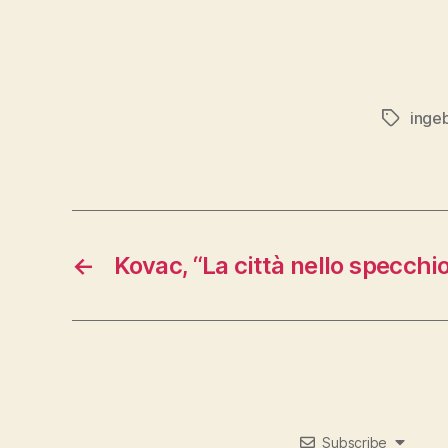
inge
Tags
←
Kovac, “La città nello specchi
Subscribe