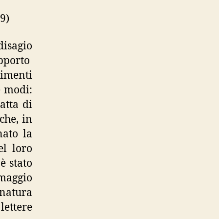
9)
disagio
pporto
timenti
e modi:
atta di
che, in
nato la
el loro
è stato
omaggio
 natura
lettere