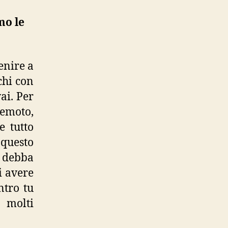
parole”
o le
enire a
chi con
ai. Per
remoto,
e tutto
 questo
u debba
i avere
ntro tu
 molti