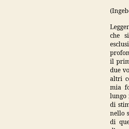
(Ingeb
Leggen
che s
esclus
profon
il pri
due vo
altri 
mia fo
lungo 
di sti
nello 
di que