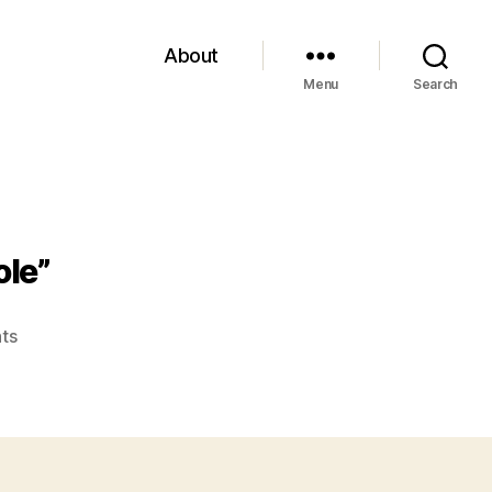
About
Menu
Search
ole”
on
ts
Celan
–
Bachmann,
“Troviamo
le