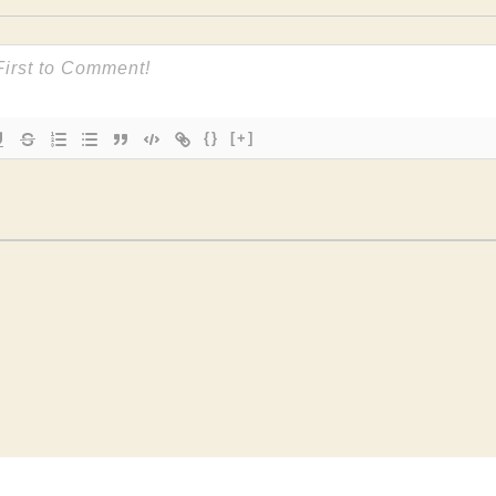
{}
[+]