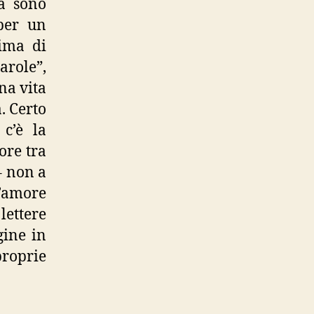
ma sono
 per un
rima di
parole”,
una vita
. Certo
 c’è la
ore tra
– non a
d’amore
lettere
gine in
proprie