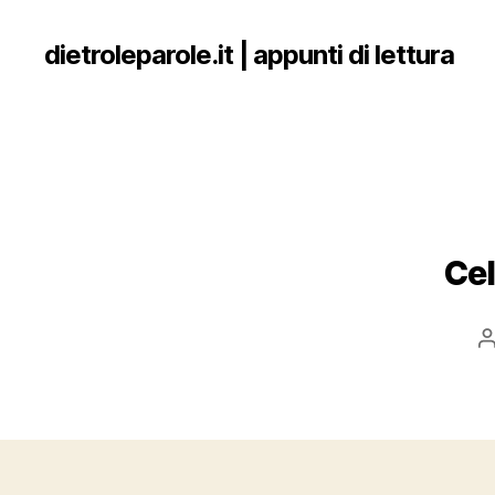
dietroleparole.it | appunti di lettura
Cel
P
a