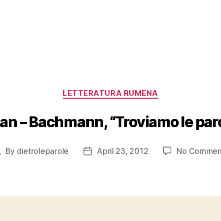
Categories
LETTERATURA RUMENA
an – Bachmann, “Troviamo le par
By
dietroleparole
April 23, 2012
No Commen
ost
Post
uthor
date