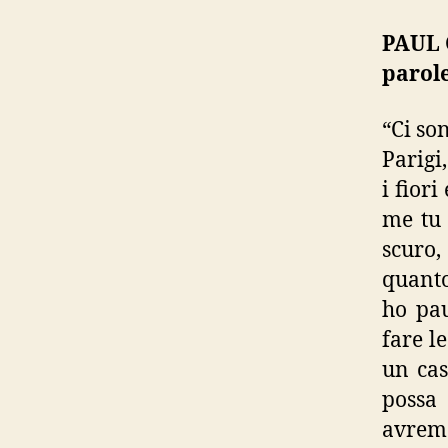
PAUL 
parol
“Ci so
Parigi
i fior
me tu 
scuro,
quanto
ho pau
fare l
un cas
possa
avremo