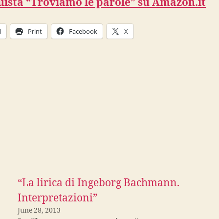
ista “Troviamo le parole” su Amazon.it
l
Print
Facebook
X
“La lirica di Ingeborg Bachmann.
Interpretazioni”
June 28, 2013