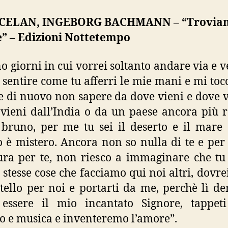
CELAN, INGEBORG BACHMANN – “Troviam
e” – Edizioni Nottetempo
no giorni in cui vorrei soltanto andare via e v
, sentire come tu afferri le mie mani e mi toc
i e di nuovo non sapere da dove vieni e dove v
vieni dall’India o da un paese ancora più 
 bruno, per me tu sei il deserto e il mare 
 è mistero. Ancora non so nulla di te e per
ra per te, non riesco a immaginare che t
e stesse cose che facciamo qui noi altri, dovre
tello per noi e portarti da me, perchè lì de
 essere il mio incantato Signore, tappeti
 e musica e inventeremo l’amore”.