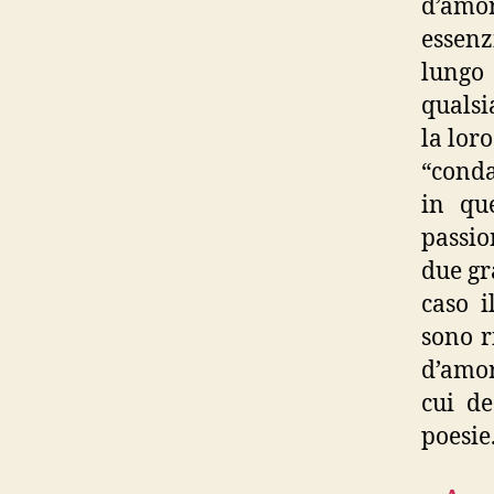
d’amor
essenz
lungo 
qualsia
la loro
“conda
in que
passio
due gr
caso i
sono r
d’amor
cui de
poesie