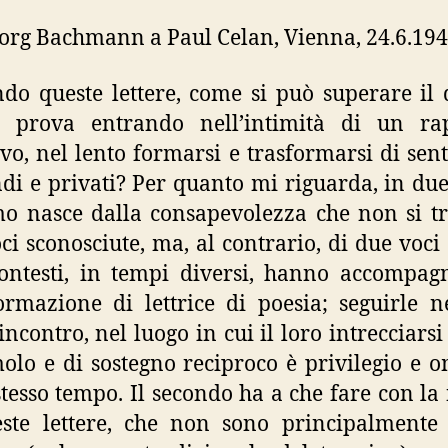
org Bachmann a Paul Celan, Vienna, 24.6.194
do queste lettere, come si può superare il 
i prova entrando nell’intimità di un ra
ivo, nel lento formarsi e trasformarsi di sen
di e privati? Per quanto mi riguarda, in du
mo nasce dalla consapevolezza che non si tr
ci sconosciute, ma, al contrario, di due voci 
contesti, in tempi diversi, hanno accompag
rmazione di lettrice di poesia; seguirle n
incontro, nel luogo in cui il loro intrecciarsi 
molo e di sostegno reciproco è privilegio e 
stesso tempo. Il secondo ha a che fare con la
ste lettere, che non sono principalmente 