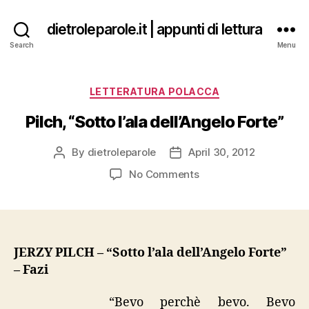
dietroleparole.it | appunti di lettura
Search
Menu
Categories
LETTERATURA POLACCA
Pilch, “Sotto l’ala dell’Angelo Forte”
By
dietroleparole
April 30, 2012
Post
Post
author
date
on
No Comments
Pilch,
“Sotto
l’ala
dell’Angelo
Forte”
JERZY PILCH – “Sotto l’ala dell’Angelo Forte”
– Fazi
“Bevo perchè bevo. Bevo