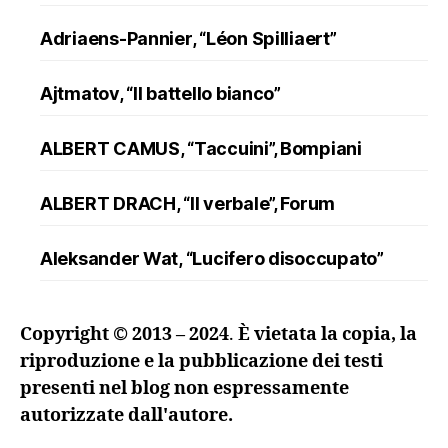
Adriaens-Pannier, “Léon Spilliaert”
Ajtmatov, “Il battello bianco”
ALBERT CAMUS, “Taccuini”, Bompiani
ALBERT DRACH, “Il verbale”, Forum
Aleksander Wat, “Lucifero disoccupato”
ALFRED DÖBLIN, “L’assassinio di un
Copyright © 2013 – 2024
.
È vietata la copia, la
ranuncolo”, Oscar Mondadori
riproduzione e la pubblicazione dei testi
presenti nel blog non espressamente
Andreev, “Lazzaro e altre novelle”
autorizzate dall'autore.