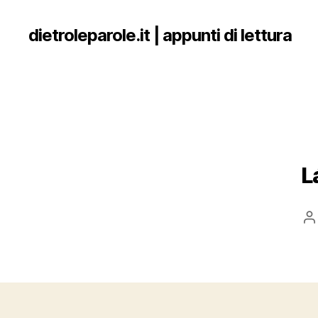
dietroleparole.it | appunti di lettura
L
P
a