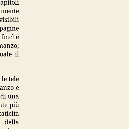
apitoli
ilmente
visibili
 pagine
 finchè
romanzo;
uale il
le tele
manzo e
 di una
nte più
aticità
 della