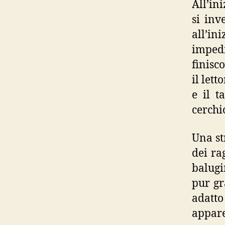
All’in
si inv
all’ini
impedi
finisc
il lett
e il t
cerchi
Una st
dei ra
balugi
pur gr
adatto
appar