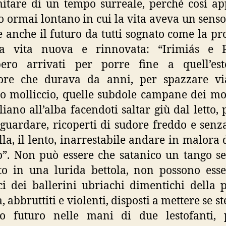
mitare di un tempo surreale, perché così ap
o ormai lontano in cui la vita aveva un senso,
 anche il futuro da tutti sognato come la p
a vita nuova e rinnovata: “Irimiás e P
bero arrivati per porre fine a quell’est
lore che durava da anni, per spazzare vi
io molliccio, quelle subdole campane dei mo
gliano all’alba facendoti saltar giù dal letto, 
guardare, ricoperti di sudore freddo e senz
lla, il lento, inarrestabile andare in malora d
”. Non può essere che satanico un tango s
o in una lurida bettola, non possono ess
ci dei ballerini ubriachi dimentichi della 
, abbruttiti e violenti, disposti a mettere se ste
io futuro nelle mani di due lestofanti, 