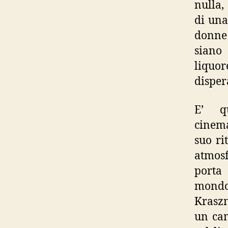
nulla,
di una
donne 
siano 
liquo
disper
E’ q
cinema
suo ri
atmosf
porta 
mond
Kraszn
un cam