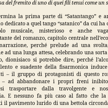
sa del fremito di uno di quei fili tenui come un s
ermina la prima parte di “Satantango” e a
lo dedicato a quel tango “satanico” da cui ha 
tolo musicale, misterioso e anche vag
tante del romanzo, capitolo centrale nell’e
 narrazione, perché prelude ad una svolta
e ad una lunga attesa, celebrando una sorta 
, dionisiaco si potrebbe dire, perché l’alco
lento e suadente della fisarmonica induce 
ti – il gruppo di protagonisti di questo 
e – ad abbandonare i propri freni inibito
arsi trasportare dalla travolgente e nost
ia. E nessuno fa più caso al fatto che la
ti il pavimento lurido di una bettola circond