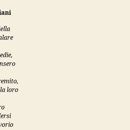
iani
ella
alare
edie,
unsero
remito,
la loro
ro
dersi
avorio