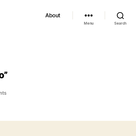
About
Menu
Search
o”
on
nts
László
Krasznahorkai,
“Satantango”