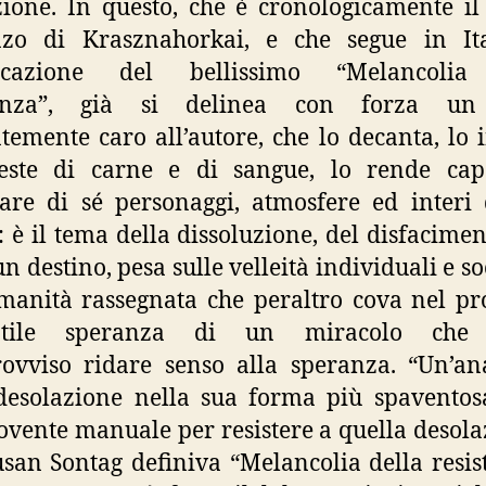
ione. In questo, che è cronologicamente i
zo di Krasznahorkai, e che segue in Ita
icazione del bellissimo “Melancolia
tenza”, già si delinea con forza u
temente caro all’autore, che lo decanta, lo 
veste di carne e di sangue, lo rende cap
re di sé personaggi, atmosfere ed interi
i: è il tema della dissoluzione, del disfacimen
n destino, pesa sulle velleità individuali e soc
anità rassegnata che peraltro cova nel p
antile speranza di un miracolo che
ovviso ridare senso alla speranza. “Un’a
desolazione nella sua forma più spavento
ente manuale per resistere a quella desola
usan Sontag definiva “Melancolia della resis