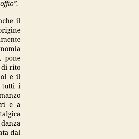
offio”.
nche il
origine
amente
conomia
, pone
di rito
ol e il
tutti i
romanzo
ri e a
algica
 danza
ata dal