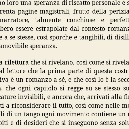
no loro una speranza di riscatto personale e s
renta pagine magistrali, frutto della perizi
narratore, talmente conchiuse e perfet
bero essere estrapolate dal contesto roman
 a se stesse, così sporche e tangibili, di disi
namovibile speranza.
la rilettura che si rivelano, così come si rivel
 al lettore che la prima parte di questa cost
iva è un romanzo a sé, e che così lo è la sec
, che ogni capitolo si regge su se stesso su
ture invisibili, e ancora che, arrivati alla fi
tti a riconsiderare il tutto, così come nelle 
li di un tango ogni movimento contiene u
piti e di desideri che si inseguono senza sol