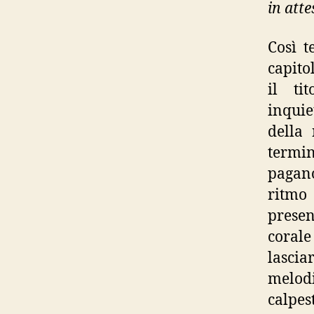
in atte
Così t
capito
il ti
inquie
della
termin
pagano
ritmo 
presen
coral
lasci
melod
calpes