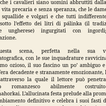
 che i cavalieri siano uomini abbruttiti dalla
 vita precaria e senza speranza, che le dam
squallide e volgari e che tutti indifferen
sotto l’effetto dei litri di pálinka (il tradi
re ungherese) ingurgitati con ingord
azione.
uesta scena, perfetta nella sua va
tografica, con le sue inquadrature ravvicina
tmo ozioso, il suo fascino un po’ ambiguo e
era decadente e stranamente emozionante, 
attraverso la quale il lettore può penetr
o romanzesco abilmente costrui
ahorkai. L’allucinata festa prelude alla prom
biamento definitivo e celebra i suoi fasti d