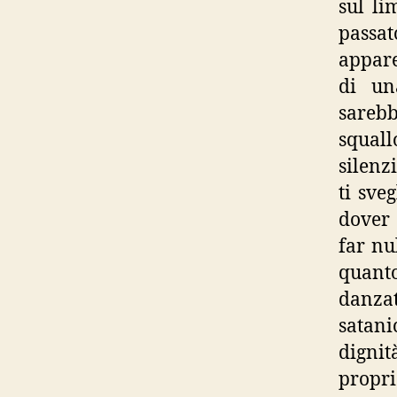
sul li
passat
appare
di un
sareb
squal
silenz
ti sve
dover 
far nu
quanto
danzat
satani
dignità
propr