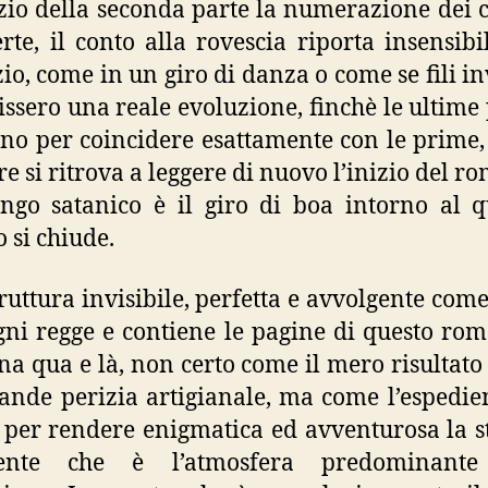
izio della seconda parte la numerazione dei c
erte, il conto alla rovescia riporta insensib
zio, come in un giro di danza o come se fili in
ssero una reale evoluzione, finchè le ultime
ono per coincidere esattamente con le prime,
ore si ritrova a leggere di nuovo l’inizio del 
ango satanico è il giro di boa intorno al q
o si chiude.
ruttura invisibile, perfetta e avvolgente come 
gni regge e contiene le pagine di questo ro
na qua e là, non certo come il mero risultato
ande perizia artigianale, ma come l’espedie
 per rendere enigmatica ed avventurosa la st
ente che è l’atmosfera predominante