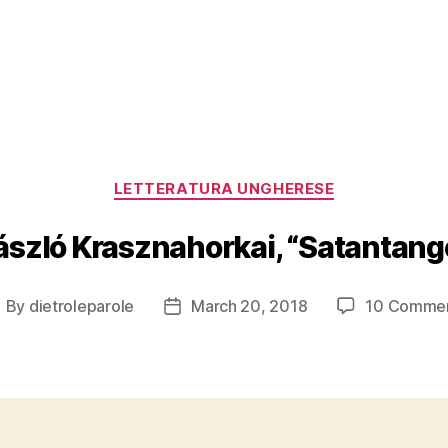
Categories
LETTERATURA UNGHERESE
ászló Krasznahorkai, “Satantang
By
dietroleparole
March 20, 2018
10 Comme
ost
Post
uthor
date