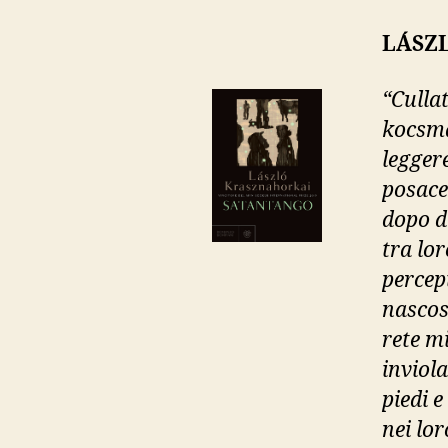
LÁSZ
“Cullat
kocsma
leggere
posace
dopo di
tra lor
percep
nascost
rete mi
inviola
piedi e
nei lor