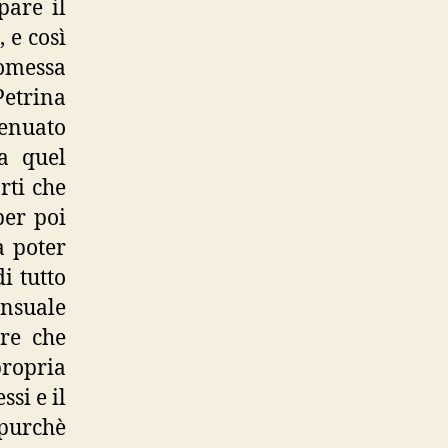
pare il
 e così
romessa
etrina
enuato
a quel
rti che
per poi
a poter
i tutto
ensuale
ere che
propria
ssi e il
purchè