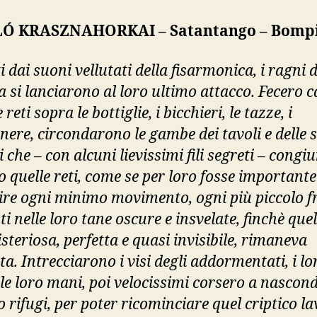
LÓ KRASZNAHORKAI – Satantango – Bomp
i dai suoni vellutati della fisarmonica, i ragni d
 si lanciarono al loro ultimo attacco. Fecero c
 reti sopra le bottiglie, i bicchieri, le tazze, i
nere, circondarono le gambe dei tavoli e delle s
 che – con alcuni lievissimi fili segreti – congi
o quelle reti, come se per loro fosse importante
ire ogni minimo movimento, ogni più piccolo f
i nelle loro tane oscure e insvelate, finchè quel
steriosa, perfetta e quasi invisibile, rimaneva
ta. Intrecciarono i visi degli addormentati, i lo
 le loro mani, poi velocissimi corsero a nascon
o rifugi, per poter ricominciare quel criptico l