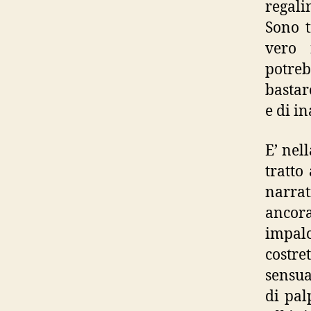
regali
Sono t
vero 
potreb
bastare
e di i
E’ nel
tratto
narrat
ancora
impalca
costre
sensua
di pal