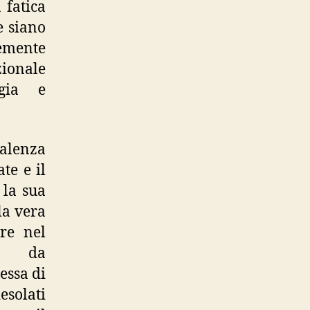
 fatica
e siano
temente
zionale
igia e
lenza
te e il
 la sua
la vera
are nel
to da
essa di
esolati