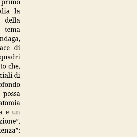
l primo
lia la
 della
n tema
indaga,
ace di
 quadri
to che,
iali di
rofondo
 possa
natomia
sa e un
zione”,
tenza”;