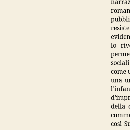
narraz
roman
pubbl
resis
eviden
lo ri
permea
social
come u
una um
l’inf
d’impr
della 
commov
così S