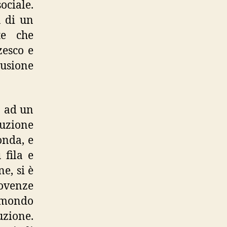
ociale.
a di un
te che
zesco e
llusione
a ad un
ruzione
onda, e
 fila e
ne, si è
movenze
n mondo
uzione.