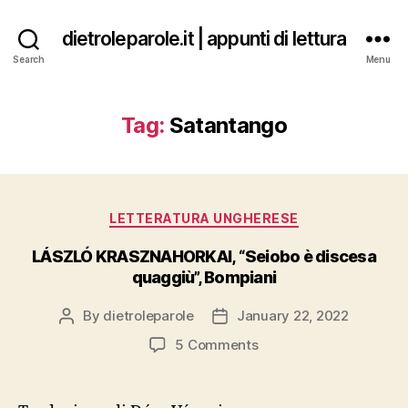
dietroleparole.it | appunti di lettura
Search
Menu
Tag:
Satantango
Categories
LETTERATURA UNGHERESE
LÁSZLÓ KRASZNAHORKAI, “Seiobo è discesa
quaggiù”, Bompiani
By
dietroleparole
January 22, 2022
Post
Post
author
date
on
5 Comments
LÁSZLÓ
KRASZNAHORKAI,
“Seiobo