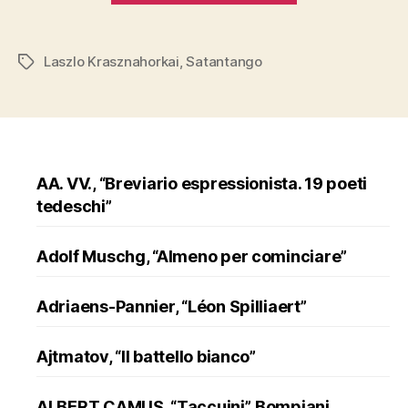
“Satantango””
Laszlo Krasznahorkai
,
Satantango
Tags
AA. VV., “Breviario espressionista. 19 poeti
tedeschi”
Adolf Muschg, “Almeno per cominciare”
Adriaens-Pannier, “Léon Spilliaert”
Ajtmatov, “Il battello bianco”
ALBERT CAMUS, “Taccuini”, Bompiani