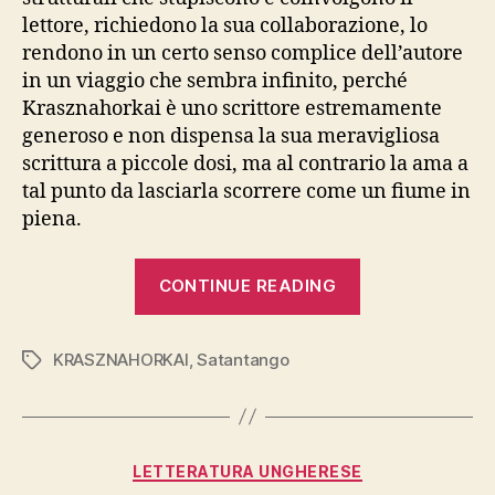
lettore, richiedono la sua collaborazione, lo
rendono in un certo senso complice dell’autore
in un viaggio che sembra infinito, perché
Krasznahorkai è uno scrittore estremamente
generoso e non dispensa la sua meravigliosa
scrittura a piccole dosi, ma al contrario la ama a
tal punto da lasciarla scorrere come un fiume in
piena.
“LÁSZLÓ
CONTINUE READING
KRASZNAHOR
“Seiobo
KRASZNAHORKAI
,
Satantango
è
Tags
discesa
quaggiù”,
Bompiani”
Categories
LETTERATURA UNGHERESE