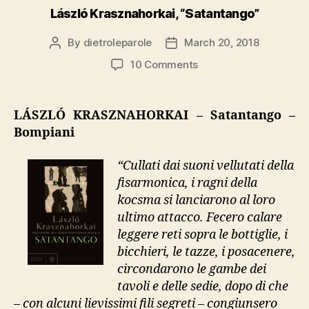
László Krasznahorkai, “Satantango”
By
dietroleparole
March 20, 2018
Post
Post
author
date
on
10 Comments
László
Krasznahorkai,
“Satantango”
LÁSZLÓ KRASZNAHORKAI – Satantango –
Bompiani
“Cullati dai suoni vellutati della
fisarmonica, i ragni della
kocsma si lanciarono al loro
ultimo attacco. Fecero calare
leggere reti sopra le bottiglie, i
bicchieri, le tazze, i posacenere,
circondarono le gambe dei
tavoli e delle sedie, dopo di che
– con alcuni lievissimi fili segreti – congiunsero