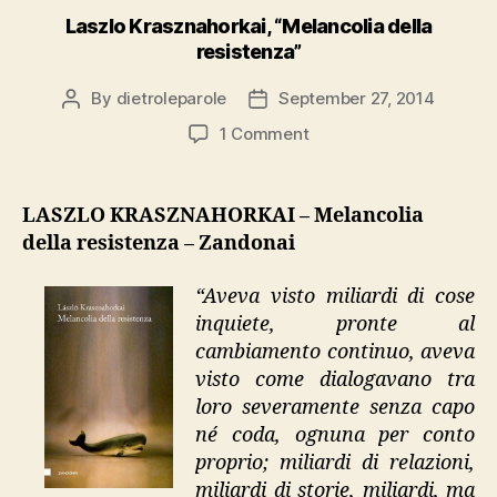
Laszlo Krasznahorkai, “Melancolia della
resistenza”
By
dietroleparole
September 27, 2014
Post
Post
author
date
on
1 Comment
Laszlo
Krasznahorkai,
“Melancolia
LASZLO KRASZNAHORKAI – Melancolia
della
della resistenza – Zandonai
resistenza”
“Aveva visto miliardi di cose
inquiete, pronte al
cambiamento continuo, aveva
visto come dialogavano tra
loro severamente senza capo
né coda, ognuna per conto
proprio; miliardi di relazioni,
miliardi di storie, miliardi, ma