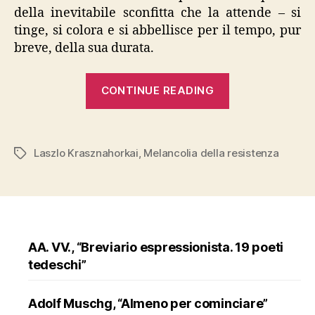
della inevitabile sconfitta che la attende – si
tinge, si colora e si abbellisce per il tempo, pur
breve, della sua durata.
“Laszlo
CONTINUE READING
Krasznahorkai
“Melancolia
della
Laszlo Krasznahorkai
,
Melancolia della resistenza
Tags
resistenza””
AA. VV., “Breviario espressionista. 19 poeti
tedeschi”
Adolf Muschg, “Almeno per cominciare”