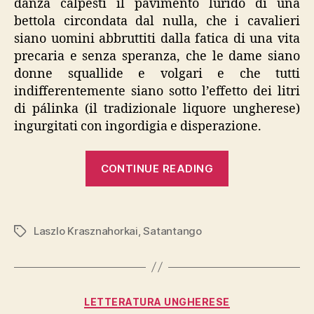
danza calpesti il pavimento lurido di una
bettola circondata dal nulla, che i cavalieri
siano uomini abbruttiti dalla fatica di una vita
precaria e senza speranza, che le dame siano
donne squallide e volgari e che tutti
indifferentemente siano sotto l’effetto dei litri
di pálinka (il tradizionale liquore ungherese)
ingurgitati con ingordigia e disperazione.
“László
CONTINUE READING
Krasznahorkai
“Satantango””
Laszlo Krasznahorkai
,
Satantango
Tags
Categories
LETTERATURA UNGHERESE