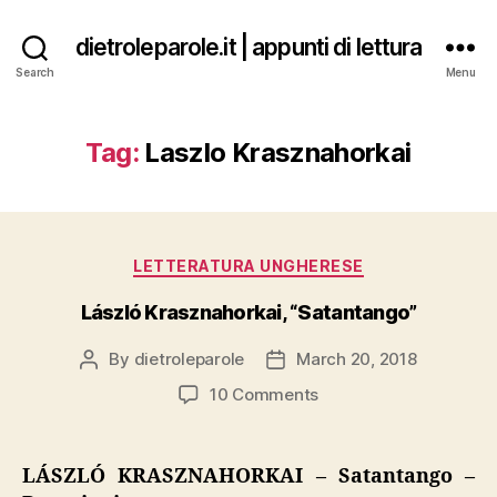
dietroleparole.it | appunti di lettura
Search
Menu
Tag:
Laszlo Krasznahorkai
Categories
LETTERATURA UNGHERESE
László Krasznahorkai, “Satantango”
By
dietroleparole
March 20, 2018
Post
Post
author
date
on
10 Comments
László
Krasznahorkai,
“Satantango”
LÁSZLÓ KRASZNAHORKAI – Satantango –