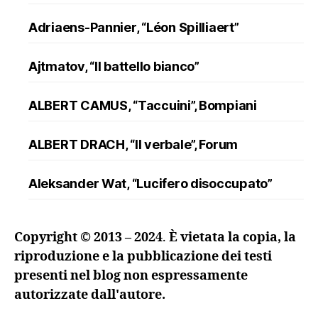
Adriaens-Pannier, “Léon Spilliaert”
Ajtmatov, “Il battello bianco”
ALBERT CAMUS, “Taccuini”, Bompiani
ALBERT DRACH, “Il verbale”, Forum
Aleksander Wat, “Lucifero disoccupato”
ALFRED DÖBLIN, “L’assassinio di un
Copyright © 2013 – 2024
.
È vietata la copia, la
ranuncolo”, Oscar Mondadori
riproduzione e la pubblicazione dei testi
presenti nel blog non espressamente
Andreev, “Lazzaro e altre novelle”
autorizzate dall'autore.