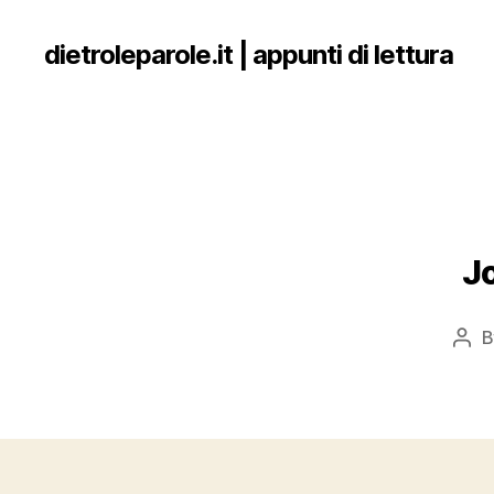
dietroleparole.it | appunti di lettura
Jo
Pos
aut