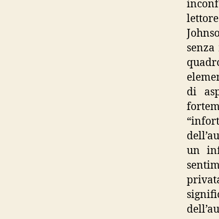
inconf
lettor
Johnso
senza 
quadro
elemen
di as
forte
“info
dell’a
un in
sentim
priva
signif
dell’a