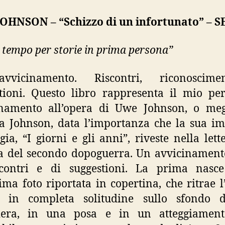
OHNSON – “Schizzo di un infortunato” – S
 tempo per storie in prima persona”
vicinamento. Riscontri, riconoscim
tioni. Questo libro rappresenta il mio pe
inamento all’opera di Uwe Johnson, o megl
a Johnson, data l’importanza che la sua 
ogia, “I giorni e gli anni”, riveste nella lett
a del secondo dopoguerra. Un avvicinament
scontri e di suggestioni. La prima nasce
sima foto riportata in copertina, che ritrae l
o in completa solitudine sullo sfondo 
iera, in una posa e in un atteggiament