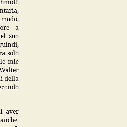
chmidt,
ntaria,
 modo,
tore a
del suo
uindi,
ra solo
 le mie
 Walter
i della
econdo
di aver
 anche