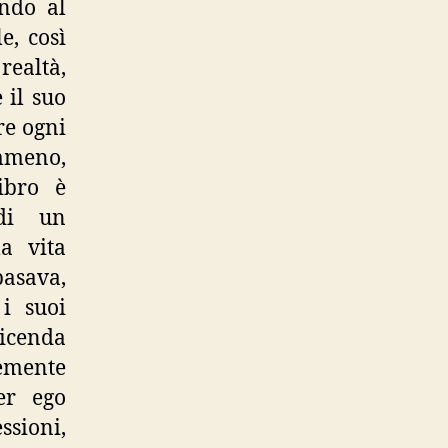
ando al
e, così
realtà,
 il suo
re ogni
emmeno,
ibro è
 di un
a vita
basava,
i suoi
vicenda
emente
ter ego
ssioni,