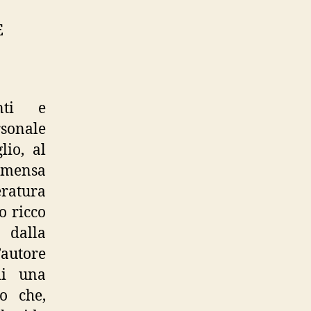
E
enti e
rsonale
io, al
immensa
eratura
o ricco
 dalla
’autore
di una
o che,