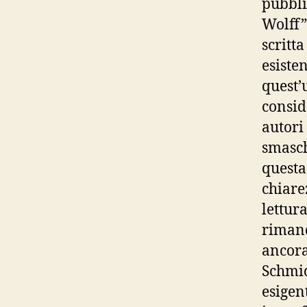
pubbl
Wolff”
scritt
esist
quest’
consid
autor
smasch
quest
chiare
lettur
rimand
ancor
Schmi
esige