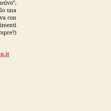
tivo”,
olo una
iva con
timenti
empre?)
n.it