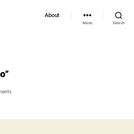
About
Menu
Search
to”
on
ents
Johnson,
“Schizzo
di
un
infortunato”