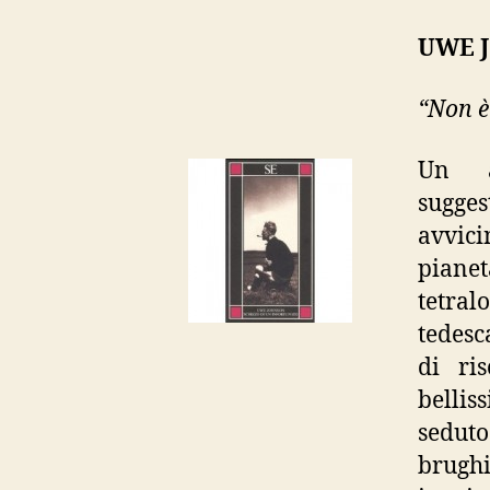
UWE J
“Non è
Un av
sugges
avvic
pianet
tetral
tedesc
di ri
bellis
sedut
brugh