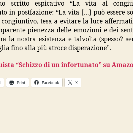
uo scritto espicativo “La vita al congiun
ato in postfazione: “La vita […] può essere s
l congiuntivo, tesa a evitare la luce affermat
apparente pienezza delle emozioni e dei sen
na la nostra esistenza e talvolta (spesso? s
glia fino alla più atroce disperazione”.
ista “Schizzo di un infortunato” su Amazo
l
Print
Facebook
X