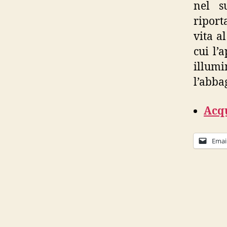
nel s
riport
vita a
cui l’
illumi
l’abba
Acqu
Emai