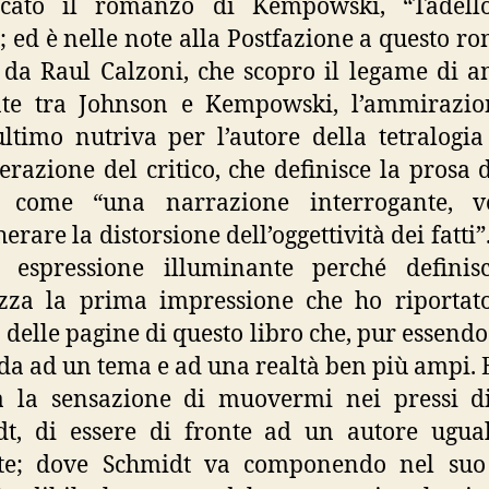
icato il romanzo di Kempowski, “Tadell
; ed è nelle note alla Postfazione a questo r
a da Raul Calzoni, che scopro il legame di a
ente tra Johnson e Kempowski, l’ammirazio
ultimo nutriva per l’autore della tetralogi
erazione del critico, che definisce la prosa 
i come “una narrazione interrogante, v
erare la distorsione dell’oggettività dei fatti”
a espressione illuminante perché definis
zza la prima impressione che ho riportat
a delle pagine di questo libro che, pur essendo
a ad un tema e ad una realtà ben più ampi. 
a la sensazione di muovermi nei pressi d
dt, di essere di fronte ad un autore ugua
nte; dove Schmidt va componendo nel su