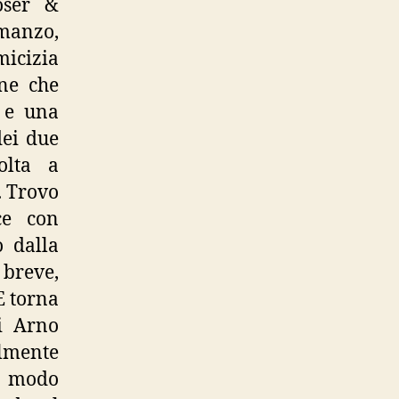
oser &
omanzo,
micizia
ne che
a e una
dei due
olta a
. Trovo
ce con
o dalla
 breve,
E torna
i Arno
lmente
o modo