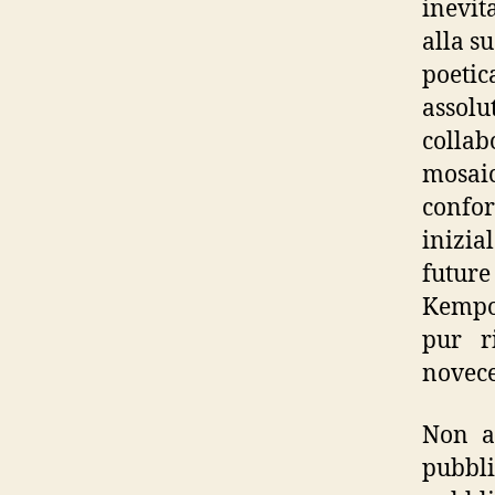
inevit
alla s
poeti
assol
collab
mosai
confor
inizia
future
Kempow
pur r
novece
Non a 
pubbl