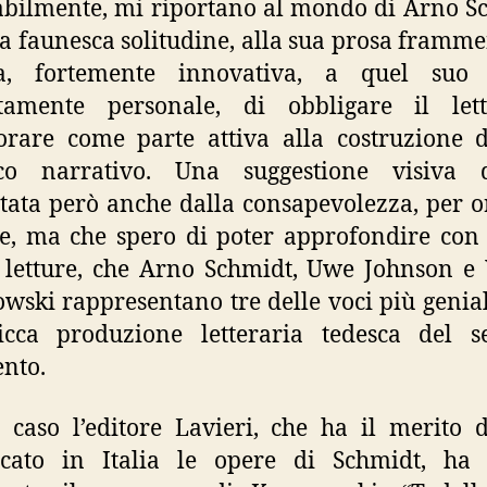
abilmente, mi riportano al mondo di Arno S
ua faunesca solitudine, alla sua prosa framme
ca, fortemente innovativa, a quel suo
utamente personale, di obbligare il let
orare come parte attiva alla costruzione 
co narrativo. Una suggestione visiva q
tata però anche dalla consapevolezza, per o
le, ma che spero di poter approfondire con
 letture, che Arno Schmidt, Uwe Johnson e
ski rappresentano tre delle voci più genial
icca produzione letteraria tedesca del s
nto.
caso l’editore Lavieri, che ha il merito 
icato in Italia le opere di Schmidt, ha