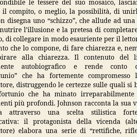
ondibile le tessere del suo mosaico, lasci
e il compito, o meglio, la possibilità, di unirl
n disegna uno “schizzo”, che allude ad una 
nutrire l’illusione e la pretesa di completare
, di collegare in modo esauriente per il letto
to che lo compone, di fare chiarezza e, n
pirare alla chiarezza. Il contenuto del l
mente autobiografico e rende conto
rtunio” che ha fortemente compromesso l
utore, distruggendo le certezze sulle quali si 
fortunio che ha minato irreparabilmente 
enti più profondi. Johnson racconta la sua 
ta attraverso una scelta stilistica fort
icativa: il protagonista della vicenda (al
utore) elabora una serie di “rettifiche, rifle