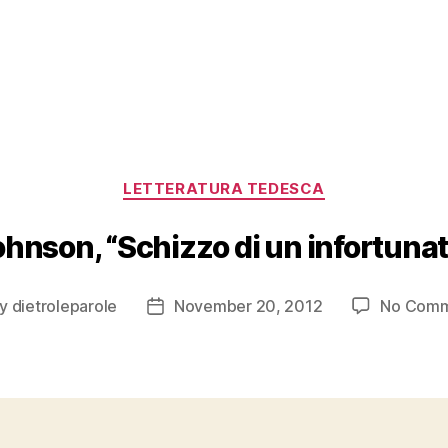
Categories
LETTERATURA TEDESCA
hnson, “Schizzo di un infortuna
By
dietroleparole
November 20, 2012
No Comm
t
Post
hor
date