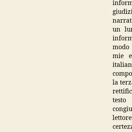
infor
giudiz
narrat
un lun
inform
modo c
mie e
italia
compon
la ter
rettif
testo
congiu
lettor
certez