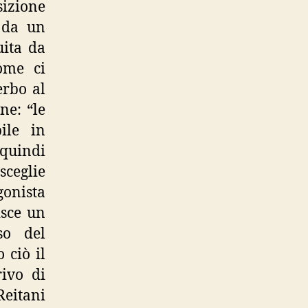
izione
a da un
uita da
come ci
erbo al
ne: “le
ile in
 quindi
sceglie
gonista
isce un
so del
 ciò il
rivo di
Reitani