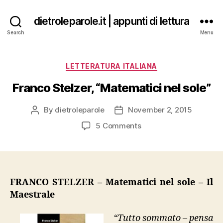
dietroleparole.it | appunti di lettura
Search
Menu
Categories
LETTERATURA ITALIANA
Franco Stelzer, “Matematici nel sole”
By
dietroleparole
November 2, 2015
Post
Post
author
date
on
5 Comments
Franco
Stelzer,
“Matematici
nel
sole”
FRANCO STELZER – Matematici nel sole – Il
Maestrale
“Tutto sommato – pensa