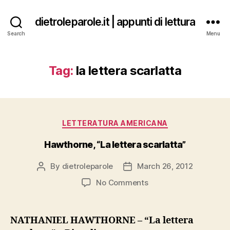
dietroleparole.it | appunti di lettura
Search
Menu
Tag:
la lettera scarlatta
Categories
LETTERATURA AMERICANA
Hawthorne, “La lettera scarlatta”
By
dietroleparole
March 26, 2012
Post
Post
author
date
on
No Comments
Hawthorne,
“La
lettera
NATHANIEL HAWTHORNE – “La lettera
scarlatta”