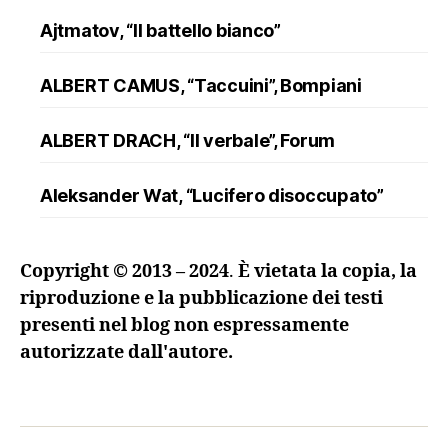
Ajtmatov, “Il battello bianco”
ALBERT CAMUS, “Taccuini”, Bompiani
ALBERT DRACH, “Il verbale”, Forum
Aleksander Wat, “Lucifero disoccupato”
ALFRED DÖBLIN, “L’assassinio di un
Copyright © 2013 – 2024
.
È vietata la copia, la
ranuncolo”, Oscar Mondadori
riproduzione e la pubblicazione dei testi
presenti nel blog non espressamente
Andreev, “Lazzaro e altre novelle”
autorizzate dall'autore.
ANDRZEJ KUŚNIEWICZ, “Lezione di lingua
morta”, Sellerio