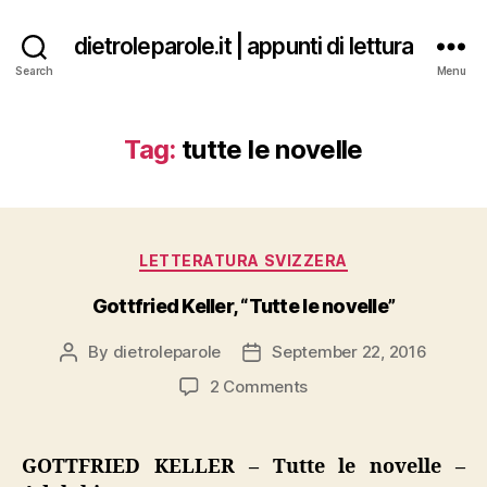
dietroleparole.it | appunti di lettura
Search
Menu
Tag:
tutte le novelle
Categories
LETTERATURA SVIZZERA
Gottfried Keller, “Tutte le novelle”
By
dietroleparole
September 22, 2016
Post
Post
author
date
on
2 Comments
Gottfried
Keller,
“Tutte
GOTTFRIED KELLER – Tutte le novelle –
le