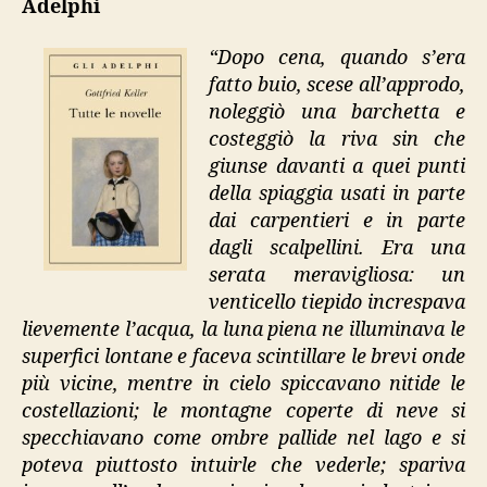
Adelphi
novelle”
“Dopo cena, quando s’era
fatto buio, scese all’approdo,
noleggiò una barchetta e
costeggiò la riva sin che
giunse davanti a quei punti
della spiaggia usati in parte
dai carpentieri e in parte
dagli scalpellini. Era una
serata meravigliosa: un
venticello tiepido increspava
lievemente l’acqua, la luna piena ne illuminava le
superfici lontane e faceva scintillare le brevi onde
più vicine, mentre in cielo spiccavano nitide le
costellazioni; le montagne coperte di neve si
specchiavano come ombre pallide nel lago e si
poteva piuttosto intuirle che vederle; spariva