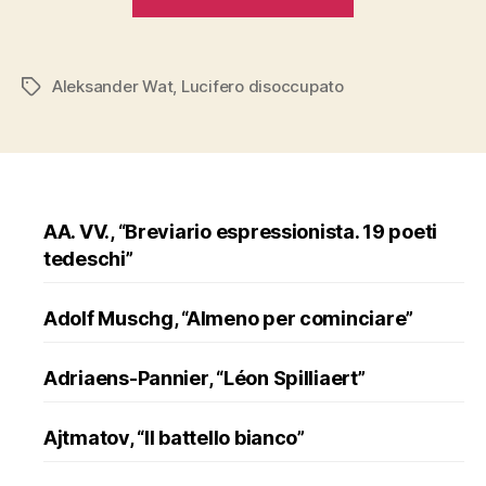
Wat,
“Lucifero
disoccupato””
Aleksander Wat
,
Lucifero disoccupato
Tags
AA. VV., “Breviario espressionista. 19 poeti
tedeschi”
Adolf Muschg, “Almeno per cominciare”
Adriaens-Pannier, “Léon Spilliaert”
Ajtmatov, “Il battello bianco”