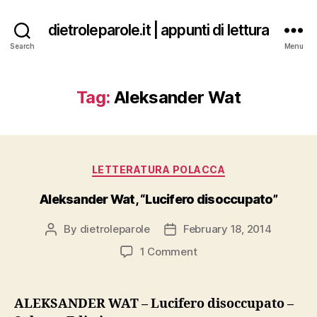
dietroleparole.it | appunti di lettura
Search
Menu
Tag:
Aleksander Wat
Categories
LETTERATURA POLACCA
Aleksander Wat, “Lucifero disoccupato”
By
dietroleparole
February 18, 2014
Post
Post
author
date
on
1 Comment
Aleksander
Wat,
“Lucifero
ALEKSANDER WAT – Lucifero disoccupato –
disoccupato”