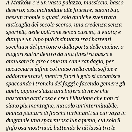
A Matków c’è un vasto palazzo, massiccio, basso,
deserto; assi inchiodate alle finestre, saloni bui,
nessun mobile o quasi, solo qualche sventrata
anticaglia del secolo scorso, una credenza senza
sportelli, delle poltrone senza cuscini, il vuoto; e
dunque un lupo può insinuarsi tra i battenti
socchiusi del portone o dalla porta delle cucine, o
magari saltar dentro da una finestra bassa e
annusare in giro come un cane randagio, per
accucciarsi infine col muso nella coda soffice e
addormentarsi, mentre fuori il gelo si accanisce
spaccando i tronchi dei faggi e facendo gemere gli
abeti, oppure s’alza una bufera di neve che
nasconde ogni cosa e crea l’illusione che non ci
siano più montagne, ma solo un’interminabile,
bianca pianura di fiocchi turbinanti su cui vaga in
diagonale una spaventosa luna piena, cui solo il
gufo osa mostrarsi, battendo le ali lassù tra le