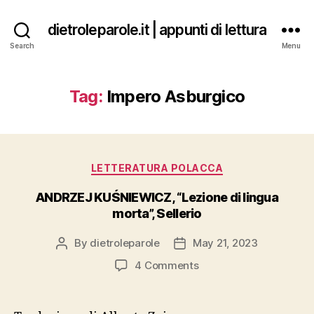
dietroleparole.it | appunti di lettura
Search
Menu
Tag:
Impero Asburgico
Categories
LETTERATURA POLACCA
ANDRZEJ KUŚNIEWICZ, “Lezione di lingua
morta”, Sellerio
By
dietroleparole
May 21, 2023
Post
Post
author
date
on
4 Comments
ANDRZEJ
KUŚNIEWICZ,
“Lezione