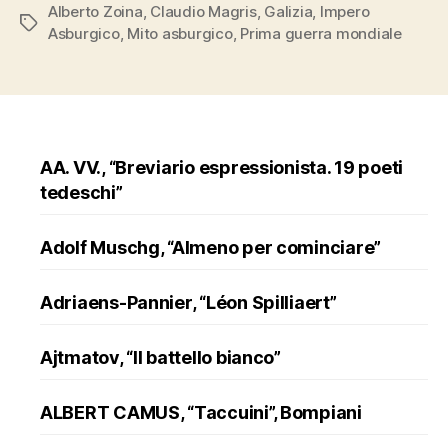
Alberto Zoina
,
Claudio Magris
,
Galizia
,
Impero
di
Tags
Asburgico
,
Mito asburgico
,
Prima guerra mondiale
lingua
morta”,
Sellerio”
AA. VV., “Breviario espressionista. 19 poeti
tedeschi”
Adolf Muschg, “Almeno per cominciare”
Adriaens-Pannier, “Léon Spilliaert”
Ajtmatov, “Il battello bianco”
ALBERT CAMUS, “Taccuini”, Bompiani