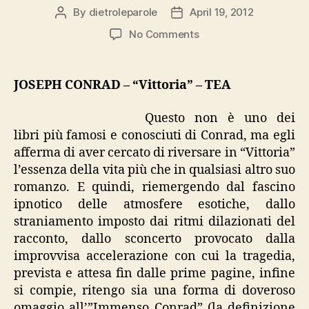
By
dietroleparole
April 19, 2012
Post
Post
author
date
on
No Comments
Conrad,
“Vittoria”
JOSEPH CONRAD – “Vittoria” – TEA
Questo non è uno dei
libri più famosi e conosciuti di Conrad, ma egli
afferma di aver cercato di riversare in “Vittoria”
l’essenza della vita più che in qualsiasi altro suo
romanzo. E quindi, riemergendo dal fascino
ipnotico delle atmosfere esotiche, dallo
straniamento imposto dai ritmi dilazionati del
racconto, dallo sconcerto provocato dalla
improvvisa accelerazione con cui la tragedia,
prevista e attesa fin dalle prime pagine, infine
si compie, ritengo sia una forma di doveroso
omaggio all’”Immenso Conrad” (la definizione