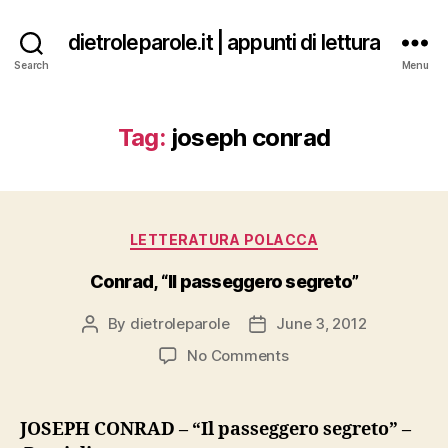
dietroleparole.it | appunti di lettura
Search
Menu
Tag:
joseph conrad
Categories
LETTERATURA POLACCA
Conrad, “Il passeggero segreto”
By
dietroleparole
June 3, 2012
Post
Post
author
date
on
No Comments
Conrad,
“Il
passeggero
JOSEPH CONRAD – “Il passeggero segreto” –
segreto”