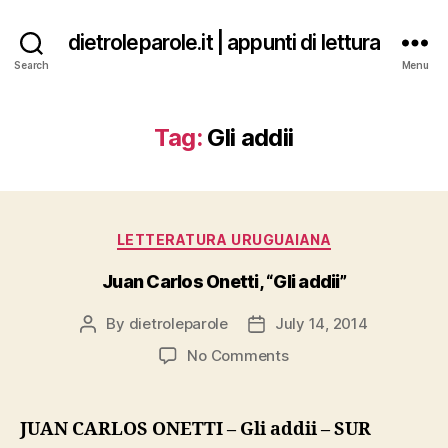
dietroleparole.it | appunti di lettura
Search
Menu
Tag:
Gli addii
Categories
LETTERATURA URUGUAIANA
Juan Carlos Onetti, “Gli addii”
By
dietroleparole
July 14, 2014
Post
Post
author
date
on
No Comments
Juan
Carlos
Onetti,
JUAN CARLOS ONETTI – Gli addii – SUR
“Gli