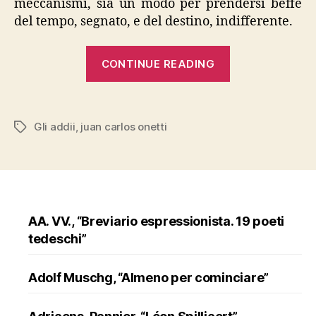
meccanismi, sia un modo per prendersi beffe
del tempo, segnato, e del destino, indifferente.
“Juan
CONTINUE READING
Carlos
Onetti,
“Gli
Gli addii
,
juan carlos onetti
Tags
addii””
AA. VV., “Breviario espressionista. 19 poeti
tedeschi”
Adolf Muschg, “Almeno per cominciare”