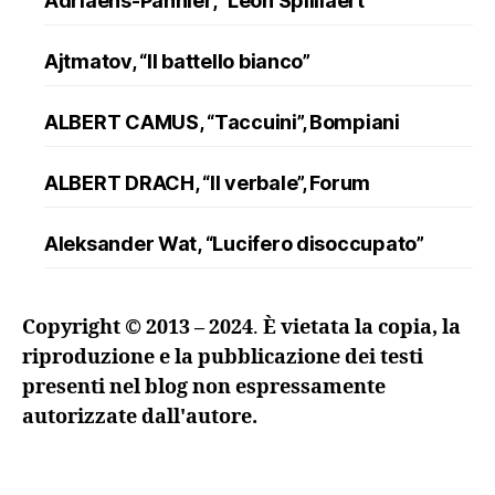
Adriaens-Pannier, “Léon Spilliaert”
Ajtmatov, “Il battello bianco”
ALBERT CAMUS, “Taccuini”, Bompiani
ALBERT DRACH, “Il verbale”, Forum
Aleksander Wat, “Lucifero disoccupato”
ALFRED DÖBLIN, “L’assassinio di un
Copyright © 2013 – 2024
.
È vietata la copia, la
ranuncolo”, Oscar Mondadori
riproduzione e la pubblicazione dei testi
presenti nel blog non espressamente
Andreev, “Lazzaro e altre novelle”
autorizzate dall'autore.
ANDRZEJ KUŚNIEWICZ, “Lezione di lingua
morta”, Sellerio