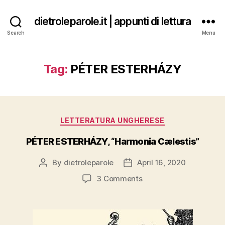
dietroleparole.it | appunti di lettura
Search
Menu
Tag:
PÉTER ESTERHÁZY
Categories
LETTERATURA UNGHERESE
PÉTER ESTERHÁZY, “Harmonia Cælestis”
By
dietroleparole
April 16, 2020
Post
Post
author
date
on
3 Comments
PÉTER
ESTERHÁZY,
“Harmonia
Cælestis”