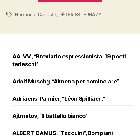
“Harmonia
Harmonia Cælestis
,
PÉTER ESTERHÁZY
Cælestis””
Tags
AA. VV., “Breviario espressionista. 19 poeti
tedeschi”
Adolf Muschg, “Almeno per cominciare”
Adriaens-Pannier, “Léon Spilliaert”
Ajtmatov, “Il battello bianco”
ALBERT CAMUS, “Taccuini”, Bompiani