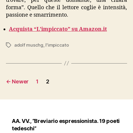
trovare, per queste domande, una chiara
forma”. Quello che il lettore coglie è intensità,
passione e smarrimento.
Acquista “L’impiccato” su Amazon.it
adolf muschg
,
l'impiccato
Tags
Posts
←
Newer
1
2
pagination
AA. VV., “Breviario espressionista. 19 poeti
tedeschi”