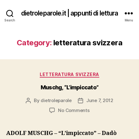
dietroleparole.it | appunti di lettura
Search
Menu
Category:
letteratura svizzera
Categories
LETTERATURA SVIZZERA
Muschg, “L’impiccato”
By
dietroleparole
June 7, 2012
Post
Post
author
date
on
No Comments
Muschg,
“L’impiccato”
ADOLF MUSCHG – “L’impiccato” – Dadò