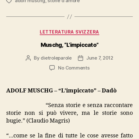
adolf muschg
,
storie d'amore
Tags
Categories
LETTERATURA SVIZZERA
Muschg, “L’impiccato”
By
dietroleparole
June 7, 2012
Post
Post
author
date
on
No Comments
Muschg,
“L’impiccato”
ADOLF MUSCHG – “L’impiccato” – Dadò
“Senza storie e senza raccontare
storie non si può vivere, ma le storie sono
bugie.” (Claudio Magris)
“…come se la fine di tutte le cose avesse fatto