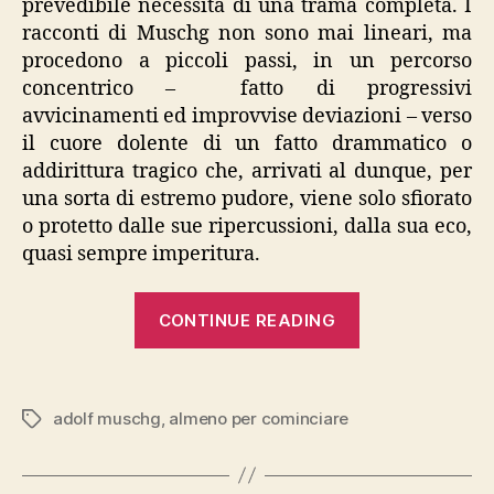
prevedibile necessità di una trama completa. I
racconti di Muschg non sono mai lineari, ma
procedono a piccoli passi, in un percorso
concentrico – fatto di progressivi
avvicinamenti ed improvvise deviazioni – verso
il cuore dolente di un fatto drammatico o
addirittura tragico che, arrivati al dunque, per
una sorta di estremo pudore, viene solo sfiorato
o protetto dalle sue ripercussioni, dalla sua eco,
quasi sempre imperitura.
“Adolf
CONTINUE READING
Muschg,
“Almeno
per
adolf muschg
,
almeno per cominciare
Tags
cominciare””