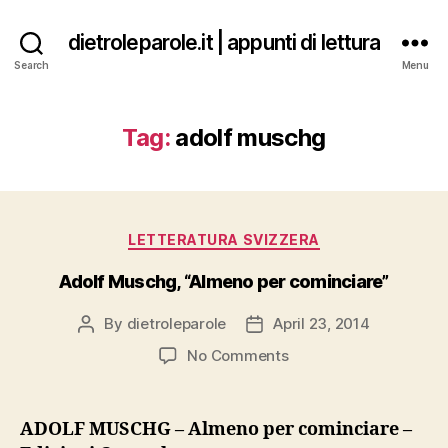
dietroleparole.it | appunti di lettura
Search
Menu
Tag:
adolf muschg
Categories
LETTERATURA SVIZZERA
Adolf Muschg, “Almeno per cominciare”
By
dietroleparole
April 23, 2014
Post
Post
author
date
on
No Comments
Adolf
Muschg,
“Almeno
ADOLF MUSCHG – Almeno per cominciare –
per