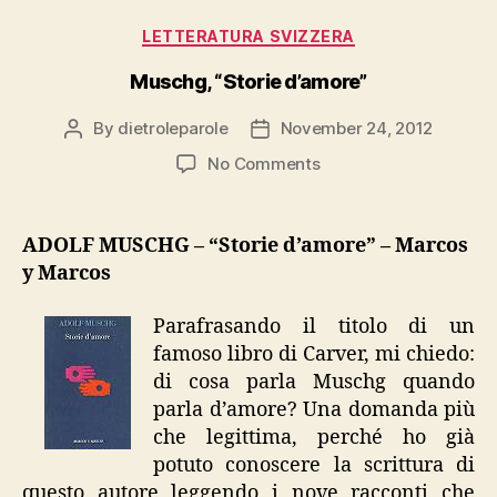
Categories
LETTERATURA SVIZZERA
Muschg, “Storie d’amore”
By
dietroleparole
November 24, 2012
Post
Post
author
date
on
No Comments
Muschg,
“Storie
d’amore”
ADOLF MUSCHG – “Storie d’amore” – Marcos
y Marcos
Parafrasando il titolo di un
famoso libro di Carver, mi chiedo:
di cosa parla Muschg quando
parla d’amore? Una domanda più
che legittima, perché ho già
potuto conoscere la scrittura di
questo autore leggendo i nove racconti che